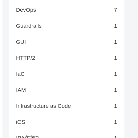
DevOps
7
Guardrails
1
GUI
1
HTTP/2
1
IaC
1
IAM
1
Infrastructure as Code
1
iOS
1
IPA午前2
1