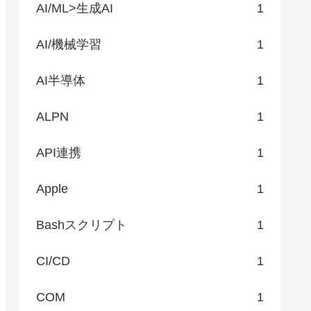
AI/ML>生成AI
1
AI/機械学習
1
AI半導体
1
ALPN
1
API連携
1
Apple
1
Bashスクリプト
1
CI/CD
1
COM
1