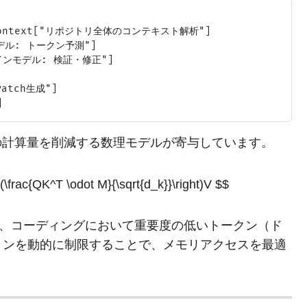
 Context["リポジトリ全体のコンテキスト解析"]

モデル: トークン予測"]

3メインモデル: 検証・修正"]

atch生成"]

onの計算量を削減する数理モデルが寄与しています。
t(\frac{QK^T \odot M}{\sqrt{d_k}}\right)V $$
、コーディングにおいて重要度の低いトークン（ド
ョンを動的に制限することで、メモリアクセスを最適