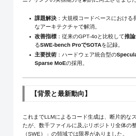
課題解決
：大規模コードベースにおける
なアーキテクチャで解消。
改善指標
：従来のGPT-4oと比較して
推論
る
SWE-bench ProでSOTA
を記録。
主要技術
：ハードウェア統合型の
Specu
Sparse MoE
の採用。
【背景と最新動向】
これまでLLMによるコード生成は、断片的な
たが、数千ファイルに及ぶリポジトリ全体の
（SWE）」の領域では限界がありました。