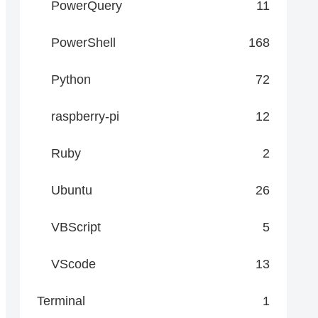
PowerQuery
11
PowerShell
168
Python
72
raspberry-pi
12
Ruby
2
Ubuntu
26
VBScript
5
VScode
13
Terminal
1