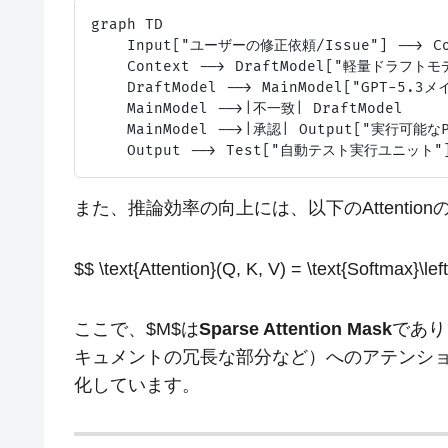
graph TD

    Input["ユーザーの修正依頼/Issue"] -->
    Context --> DraftModel["軽量ドラフト
    DraftModel --> MainModel["GPT-5.
    MainModel -->|不一致| DraftModel

    MainModel -->|承認| Output["実行可能なP
また、推論効率の向上には、以下のAttenti
$$ \text{Attention}(Q, K, V) = \text{Softmax}\lef
ここで、$M$は
Sparse Attention Mask
であり
キュメントの冗長な部分など）へのアテンシ
化しています。