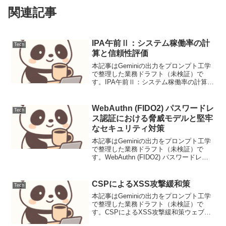
関連記事
IPA午前Ⅱ：システム稼働率の計
Tech
算と信頼性評価
本記事はGeminiの出力をプロンプト工学
で整理した業務ドラフト（未検証）で
す。IPA午前Ⅱ：システム稼働率の計算と
信頼性評価システム稼働率は、平均故障
間隔（MTBF）と平均復旧時間（MTTR）
を用いて、システムの運用可能な時間割
WebAuthn (FIDO2) パスワードレ
Tech
合を定量的...
ス認証における脅威モデルと堅牢
なセキュリティ対策
本記事はGeminiの出力をプロンプト工学
で整理した業務ドラフト（未検証）で
す。WebAuthn (FIDO2) パスワードレス
認証における脅威モデルと堅牢なセキュ
リティ対策1. はじめにWebAuthn（Web
Authenticatio...
CSPによるXSS攻撃緩和策
Tech
本記事はGeminiの出力をプロンプト工学
で整理した業務ドラフト（未検証）で
す。CSPによるXSS攻撃緩和策ウェブア
プリケーションにおけるクロスサイトス