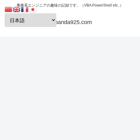
事務系エンジニアの趣味の記録です。（VBA PowerShell etc..）
papanda925.com