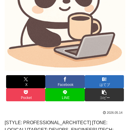
X
Facebook
はてブ
Pocket
LINE
コピー
2026.05.14
[STYLE: PROFESSIONAL_ARCHITECT] [TONE:
LOGICAL] [TARGET: DEVOPS_ENGINEER] [TECH: