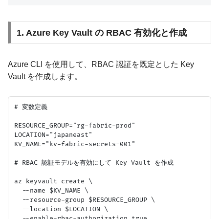
1. Azure Key Vault の RBAC 有効化と作成
Azure CLI を使用して、RBAC 認証を既定とした Key
Vault を作成します。
# 変数定義

RESOURCE_GROUP="rg-fabric-prod"

LOCATION="japaneast"

KV_NAME="kv-fabric-secrets-001"

# RBAC 認証モデルを有効にして Key Vault を作成

az keyvault create \

  --name $KV_NAME \

  --resource-group $RESOURCE_GROUP \

  --location $LOCATION \
