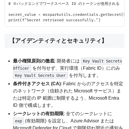
# ※バックエンドでワークスペース ID のトークンが使用される

secret_value = mssparkutils.credentials.getSecret(key
【アイデンティティとセキュリティ】
最小権限原則の徹底
: 開発者には
Key Vault Secrets
を付与せず、実行環境（Fabric ID）にのみ
Officer
を付与します。
Key Vault Secrets User
条件付きアクセス (CA)
: Fabric からのアクセスを特定
のネットワーク（信頼された Microsoft サービス）ま
たは特定の IP 範囲に制限するよう、Microsoft Entra
ID 側で構成します。
シークレットの有効期限
: 全てのシークレットに
(有効期限) を設定し、Azure Advisor または
exp
Microsoft Defender for Cloud で期限切れ間近の通知を