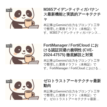
クリプティング（XSS）攻撃は、長年に
わたり主要なセキュリティ脅威の一つで
あり続けていま...
M365アイデンティティガバナン
Tech
ス最新機能と実践的アーキテクチ
ャ
本記事はGeminiの出力をプロンプト工学
で整理した業務ドラフト（未検証）で
す。M365アイデンティティガバナンス最
新機能と実践的アーキテクチャクラウド
環境におけるセキュリティとコンプライ
アンスの重要性が高まる中、Microsoft
FortiManager / FortiCloud にお
Tech
365...
ける認証回避の脆弱性 (CVE-
2024-47575) 徹底解説と対策
本記事はGeminiの出力をプロンプト工学
で整理した業務ドラフト（未検証）で
す。FortiManager / FortiCloud における認
証回避の脆弱性 (CVE-2024-47575) 徹底
解説と対策【脅威の概要と背景】
FortiMa...
ゼロトラストアーキテクチャ最新
Tech
動向
本記事はGeminiの出力をプロンプト工学
で整理した業務ドラフト（未検証）で
す。ゼロトラストアーキテクチャ最新動
向2020年代に入り、サイバー攻撃の高度
化とクラウド利用の拡大に伴い、セキュ