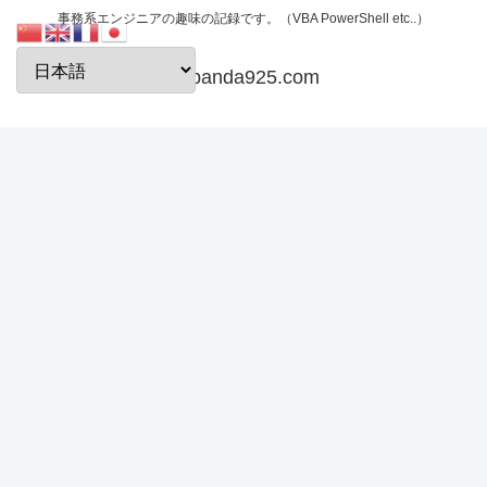
事務系エンジニアの趣味の記録です。（VBA PowerShell etc..）
papanda925.com