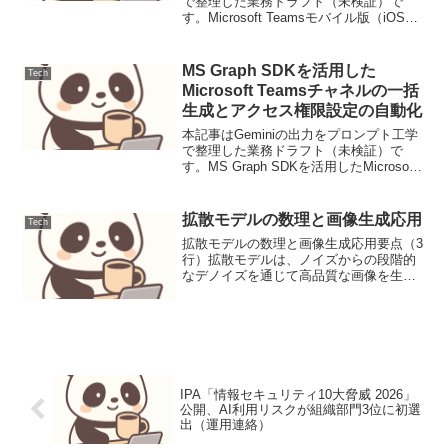
で整理した業務ドラフト（未検証）で
す。Microsoft Teamsモバイル版（iOS）
にCopilot音声アクセスの「ワンタップ専
用ボタン」が実装Teams iOSアプリのホ
ーム画面から直接Cop...
MS Graph SDKを活用した
Tech
Microsoft Teamsチャネルの一括
生成とアクセス権限設定の自動化
本記事はGeminiの出力をプロンプト工学
で整理した業務ドラフト（未検証）で
す。MS Graph SDKを活用したMicrosoft
Teamsチャネルの一括生成とアクセス権
限設定の自動化【導入：解決する課題】
組織改編や大規模プロジェクト発...
拡散モデルの数理と画像生成応用
Tech
拡散モデルの数理と画像生成応用要点（3
行）拡散モデルは、ノイズからの段階的
なデノイズを通じて高品質な画像を生成
し、GANやVAEを超える表現力を示して
います。主要な技術キーポイントは、
Denoising Diffusion Probabil...
IPA「情報セキュリティ10大脅威 2026」
公開、AI利用リスクが組織部門3位に初選
出（運用連絡）