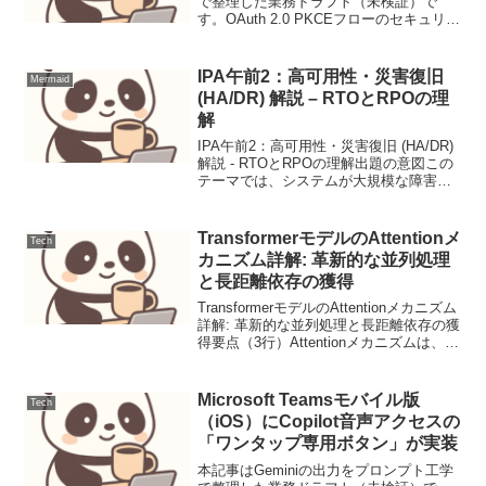
で整理した業務ドラフト（未検証）で
す。OAuth 2.0 PKCEフローのセキュリテ
ィ強化と実運用での注意点OAuth 2.0は、
Webサービスやモバイルアプリケーショ
ンがユーザーデータに安全にアク...
IPA午前2：高可用性・災害復旧
Mermaid
(HA/DR) 解説 – RTOとRPOの理
解
IPA午前2：高可用性・災害復旧 (HA/DR)
解説 - RTOとRPOの理解出題の意図この
テーマでは、システムが大規模な障害や
災害に見舞われた際に、いかに迅速にサ
ービスを復旧させ、データの損失を最小
限に抑えるか、というビジネス継続性の
TransformerモデルのAttentionメ
Tech
観...
カニズム詳解: 革新的な並列処理
と長距離依存の獲得
TransformerモデルのAttentionメカニズム
詳解: 革新的な並列処理と長距離依存の獲
得要点（3行）Attentionメカニズムは、入
力シーケンス内の各トークンが他のトー
クンにどれだけ「注意を払うか」を動的
に学習し、長距離の依存...
Microsoft Teamsモバイル版
Tech
（iOS）にCopilot音声アクセスの
「ワンタップ専用ボタン」が実装
本記事はGeminiの出力をプロンプト工学