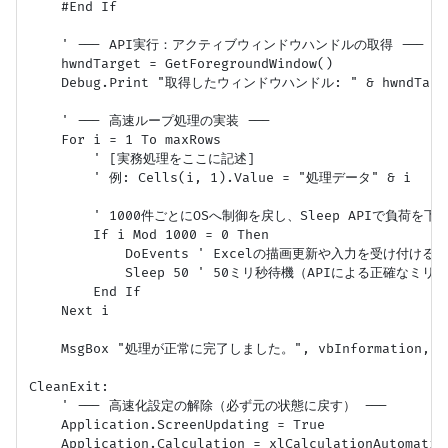
    #End If

    ' --- API実行：アクティブウィンドウハンドルの取得 ---

    hwndTarget = GetForegroundWindow()

    Debug.Print "取得したウィンドウハンドル: " & hwndTarge
    ' --- 高速ループ処理の実装 ---

    For i = 1 To maxRows

        ' [実務処理をここに記述]

        ' 例: Cells(i, 1).Value = "処理データ" & i

        ' 1000件ごとにOSへ制御を戻し、Sleep APIで負荷を
        If i Mod 1000 = 0 Then

            DoEvents ' Excelの描画更新や入力を受け付ける

            Sleep 50 ' 50ミリ秒待機（APIによる正確なミリ
        End If

    Next i

    MsgBox "処理が正常に完了しました。", vbInformation, 
CleanExit:

    ' --- 高速化設定の解除（必ず元の状態に戻す） ---

    Application.ScreenUpdating = True

    Application.Calculation = xlCalculationAutomatic
