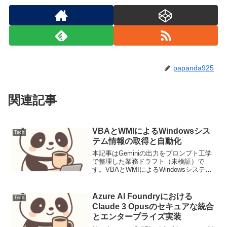
papanda925
関連記事
VBAとWMIによるWindowsシス
Tech
テム情報の取得と自動化
本記事はGeminiの出力をプロンプト工学
で整理した業務ドラフト（未検証）で
す。VBAとWMIによるWindowsシステム
情報の取得と自動化背景と要件Officeアプ
リケーション（Excel, Accessなど）を用
いた業務自動化において、...
Azure AI Foundryにおける
Tech
Claude 3 Opusのセキュアな統合
とエンタープライズ実装