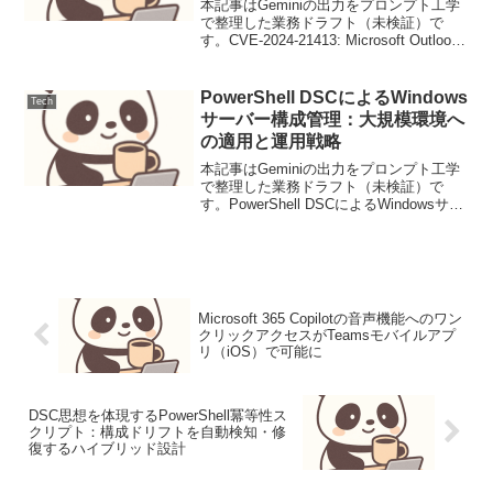
本記事はGeminiの出力をプロンプト工学
で整理した業務ドラフト（未検証）で
す。CVE-2024-21413: Microsoft Outlook
RCEを可能にする認証バイパス脆弱性の
技術解説と緩和策はじめに2024年2月の
Patch T...
PowerShell DSCによるWindows
Tech
サーバー構成管理：大規模環境へ
の適用と運用戦略
本記事はGeminiの出力をプロンプト工学
で整理した業務ドラフト（未検証）で
す。PowerShell DSCによるWindowsサー
バー構成管理：大規模環境への適用と運
用戦略Windowsサーバーの構成管理は、
システムの安定性、セキュリティ...
Microsoft 365 Copilotの音声機能へのワン
クリックアクセスがTeamsモバイルアプ
リ（iOS）で可能に
DSC思想を体現するPowerShell冪等性ス
クリプト：構成ドリフトを自動検知・修
復するハイブリッド設計