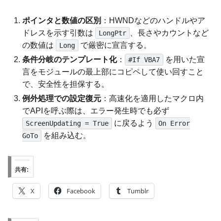
ポインタと数値の区別
：HWNDなどのハンドルやア
ドレスを示す引数は
、長さやカウントなど
LongPtr
の数値は
で厳密に宣言する。
Long
条件分岐のテンプレート化
：
を用いた宣
#If VBA7
言をモジュールの最上部にコピペして使い回すこと
で、安全性を担保する。
例外処理での設定復元
：高速化を適用したマクロ内
でAPIを呼ぶ際は、エラー発生時でも必ず
に戻るよう
ScreenUpdating = True
On Error
を組み込む。
GoTo
共有:
X
Facebook
Tumblr