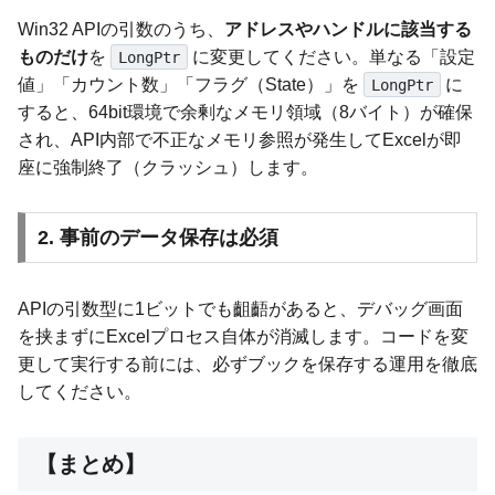
Win32 APIの引数のうち、
アドレスやハンドルに該当する
ものだけ
を
に変更してください。単なる「設定
LongPtr
値」「カウント数」「フラグ（State）」を
に
LongPtr
すると、64bit環境で余剰なメモリ領域（8バイト）が確保
され、API内部で不正なメモリ参照が発生してExcelが即
座に強制終了（クラッシュ）します。
2. 事前のデータ保存は必須
APIの引数型に1ビットでも齟齬があると、デバッグ画面
を挟まずにExcelプロセス自体が消滅します。コードを変
更して実行する前には、必ずブックを保存する運用を徹底
してください。
【まとめ】