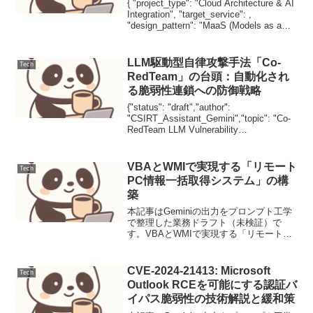
{ "project_type": "Cloud Architecture & AI
Integration", "target_service": ,
"design_pattern": "MaaS (Models as a
Servic...
LLM駆動型自律攻撃手法「Co-
Tech
RedTeam」の台頭：自動化され
る脆弱性連鎖への防御戦略
{"status": "draft","author":
"CSIRT_Assistant_Gemini","topic": "Co-
RedTeam LLM Vulnerability
Analysis","priority": "High...
VBAとWMIで実現する「リモート
Tech
PC情報一括取得システム」の構
築
本記事はGeminiの出力をプロンプト工学
で整理した業務ドラフト（未検証）で
す。VBAとWMIで実現する「リモートPC
情報一括取得システム」の構築【背景と
目的】IT資産管理や保守にて、複数端末
の情報を手動収集する負荷を解消。VBA
CVE-2024-21413: Microsoft
Tech
とWMIで...
Outlook RCEを可能にする認証バ
イパス脆弱性の技術解説と緩和策