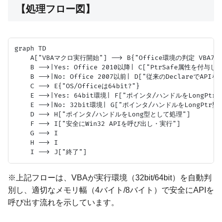
【処理フロー図】
graph TD

    A["VBAマクロ実行開始"] --> B{"Office環境の判定 VBA7?"}
    B -->|Yes: Office 2010以降| C["PtrSafe属性を付与し
    B -->|No: Office 2007以前| D["従来のDeclareでAPIを宣
    C --> E{"OS/Officeは64bit?"}

    E -->|Yes: 64bit環境| F["ポインタ/ハンドルをLongPtr
    E -->|No: 32bit環境| G["ポインタ/ハンドルをLongPtr
    D --> H["ポインタ/ハンドルをLong型として処理"]

    F --> I["安全にWin32 APIを呼び出し・実行"]

    G --> I

    H --> I

※上記フローは、VBAが実行環境（32bit/64bit）を自動判
別し、適切なメモリ幅（4バイト/8バイト）で安全にAPIを
呼び出す流れを示しています。