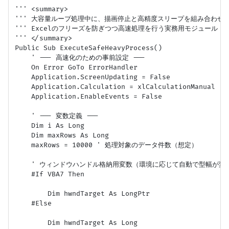
''' <summary>

''' 大容量ループ処理中に、描画停止と高精度スリープを組み合わせて
''' Excelのフリーズを防ぎつつ高速処理を行う実務用モジュール

''' </summary>

Public Sub ExecuteSafeHeavyProcess()

    ' --- 高速化のための事前設定 ---

    On Error GoTo ErrorHandler

    Application.ScreenUpdating = False

    Application.Calculation = xlCalculationManual

    Application.EnableEvents = False

    ' --- 変数定義 ---

    Dim i As Long

    Dim maxRows As Long

    maxRows = 10000 ' 処理対象のデータ件数（想定）

    ' ウィンドウハンドル格納用変数（環境に応じて自動で型幅が変わる
    #If VBA7 Then

        Dim hwndTarget As LongPtr

    #Else

        Dim hwndTarget As Long
