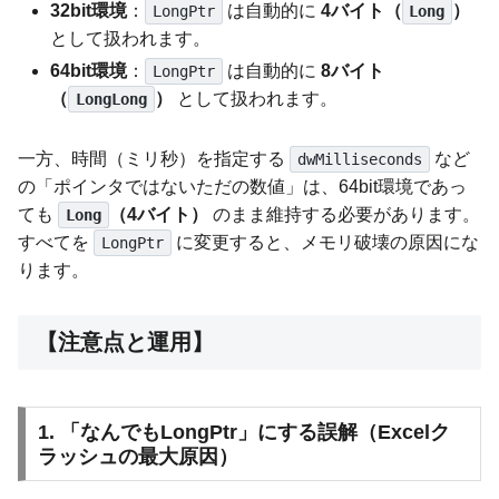
32bit環境
：
は自動的に
4バイト（
）
LongPtr
Long
として扱われます。
64bit環境
：
は自動的に
8バイト
LongPtr
（
）
として扱われます。
LongLong
一方、時間（ミリ秒）を指定する
など
dwMilliseconds
の「ポインタではないただの数値」は、64bit環境であっ
ても
（4バイト）
のまま維持する必要があります。
Long
すべてを
に変更すると、メモリ破壊の原因にな
LongPtr
ります。
【注意点と運用】
1. 「なんでもLongPtr」にする誤解（Excelク
ラッシュの最大原因）