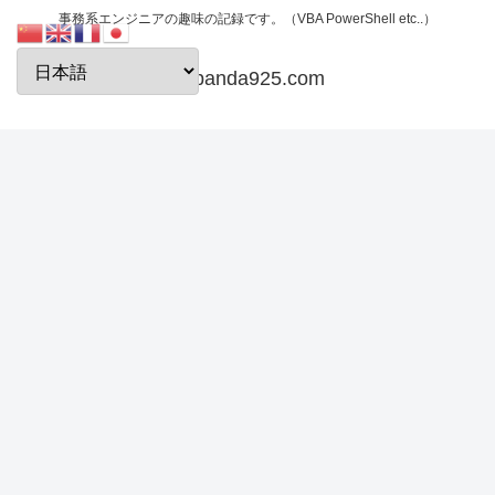
事務系エンジニアの趣味の記録です。（VBA PowerShell etc..）
papanda925.com