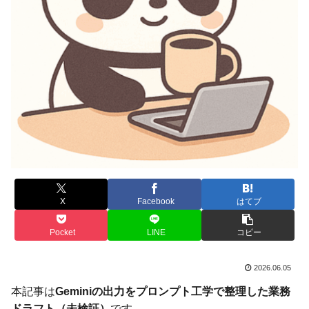
X
Facebook
はてブ
Pocket
LINE
コピー
2026.06.05
本記事は
Geminiの出力をプロンプト工学で整理した業務
ドラフト（未検証）
です。