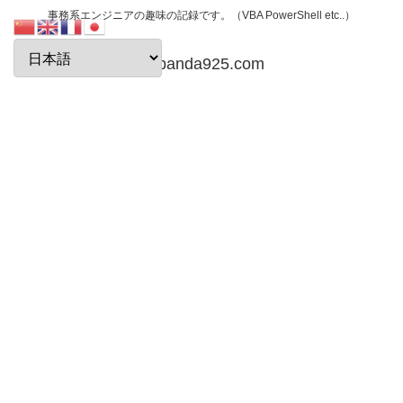
事務系エンジニアの趣味の記録です。（VBA PowerShell etc..）
papanda925.com