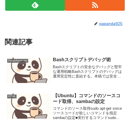
papanda925
関連記事
Bashスクリプトデバッグ術
PowerAutomate
Bashスクリプトの安全なデバッグと堅牢
な運用戦略Bashスクリプトのデバッグは
運用安定性に直結する。本稿では安全な
スクリプト開発とsystemdによる堅牢な
運用手法を解説する。要件と前提本稿で
は、Bashスクリプトの堅牢性とデバッグ
容易性...
【Ubuntu】コマンドのソースコ
HTML
ード取得、sambaの設定
コマンドのソース取得sudo apt-get sorce
ソースコードが欲しいコマンドを指定
sambaの設定■実行するコマンドsudo
apt-get install sambasudo vi
/etc/samba/smb.conf※ここで...