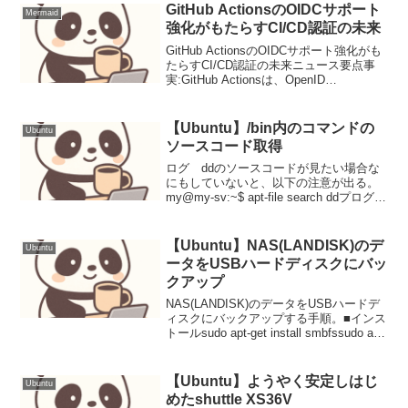
GitHub ActionsのOIDCサポート
Mermaid
強化がもたらすCI/CD認証の未来
GitHub ActionsのOIDCサポート強化がも
たらすCI/CD認証の未来ニュース要点事
実:GitHub Actionsは、OpenID
Connect（OIDC）を利用したクラウドプ
ロバイダーおよび他のサービスへの認証
機能のサポート...
【Ubuntu】/bin内のコマンドの
Ubuntu
ソースコード取得
ログ ddのソースコードが見たい場合な
にもしていないと、以下の注意が出る。
my@my-sv:~$ apt-file search ddプログラ
ム 'apt-file' はまだインストールされてい
ません。 次のように入力することでイン
ストール...
【Ubuntu】NAS(LANDISK)のデ
Ubuntu
ータをUSBハードディスクにバッ
クアップ
NAS(LANDISK)のデータをUSBハードデ
ィスクにバックアップする手順。■インス
トールsudo apt-get install smbfssudo apt-
get install winbind※LANDISKのマウント
と名前解決に必...
【Ubuntu】ようやく安定しはじ
Ubuntu
めたshuttle XS36V