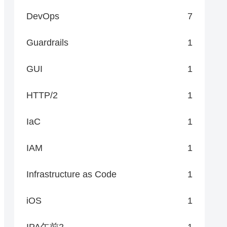
DevOps
7
Guardrails
1
GUI
1
HTTP/2
1
IaC
1
IAM
1
Infrastructure as Code
1
iOS
1
IPA午前2
1