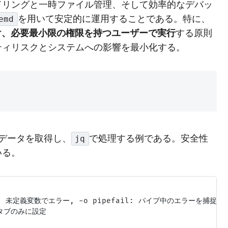
ドリングと一時ファイル管理、そして効率的なデバッ
を用いて安定的に運用することである。特に、
emd
避け、必要最小限の権限を持つユーザーで実行
する原則
ティリスクとシステムへの影響を最小化する。
Nデータを取得し、
で処理する例である。安全性
jq
いる。
-u: 未定義変数でエラー, -o pipefail: パイプ中のエラーを捕捉

タブのみに設定
