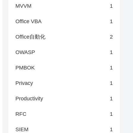
MVVM
1
Office VBA
1
Office自動化
2
OWASP
1
PMBOK
1
Privacy
1
Productivity
1
RFC
1
SIEM
1