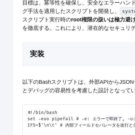
目標は、冪等性を確保し、安全なエラーハン
グ手法を適用したスクリプトを開発し、
syst
スクリプト実行時の
root権限の扱いは極力
を徹底する。これにより、潜在的なセキュリ
実装
以下のBashスクリプトは、外部APIからJSO
とデバッグの容易性を考慮した設計となって
#!/bin/bash

set -euo pipefail # -e: エラーで即終了, 
IFS=$'\n\t' # 内部フィールドセパレータを改行と