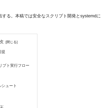
する。本稿では安全なスクリプト開発とsystemdに
次
前提
リプト実行フロー
ルシュート
ね: