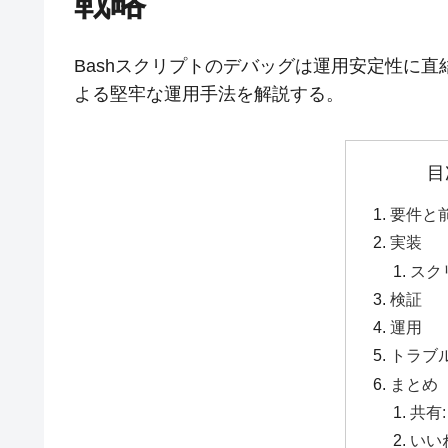
戦略
Bashスクリプトのデバッグは運用安定性に直結
よる堅牢な運用手法を解説する。
目
要件と
実装
スク
検証
運用
トラブ
まとめ
共有:
いい