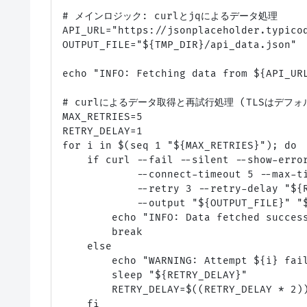
# メインロジック: curlとjqによるデータ処理

API_URL="https://jsonplaceholder.typic
OUTPUT_FILE="${TMP_DIR}/api_data.json"

echo "INFO: Fetching data from ${API_URL
# curlによるデータ取得と再試行処理 (TLSはデフォ
MAX_RETRIES=5

RETRY_DELAY=1

for i in $(seq 1 "${MAX_RETRIES}"); do

    if curl --fail --silent --show-error
            --connect-timeout 5 --max-ti
            --retry 3 --retry-delay "${R
            --output "${OUTPUT_FILE}" "$
        echo "INFO: Data fetched success
        break

    else

        echo "WARNING: Attempt ${i} fail
        sleep "${RETRY_DELAY}"

        RETRY_DELAY=$((RETRY_DELAY * 
    fi
