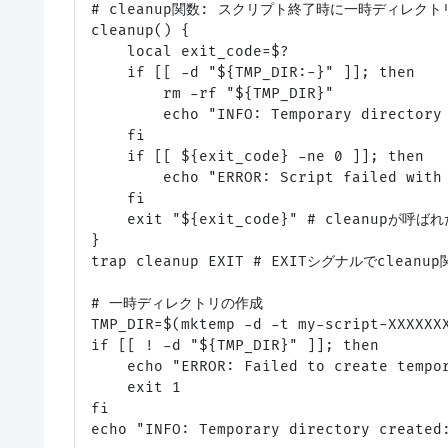
# cleanup関数: スクリプト終了時に一時ディレク
cleanup() {

    local exit_code=$?

    if [[ -d "${TMP_DIR:-}" ]]; then

        rm -rf "${TMP_DIR}"

        echo "INFO: Temporary directory 
    fi

    if [[ ${exit_code} -ne 0 ]]; then

        echo "ERROR: Script failed with 
    fi

    exit "${exit_code}" # cleanupが
}

trap cleanup EXIT # EXITシグナルでcleanu
# 一時ディレクトリの作成

TMP_DIR=$(mktemp -d -t my-script-XXXXXXX
if [[ ! -d "${TMP_DIR}" ]]; then

    echo "ERROR: Failed to create tempor
    exit 1

fi

echo "INFO: Temporary directory created: