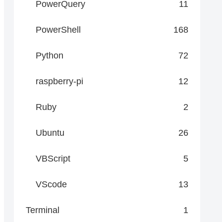
PowerQuery
11
PowerShell
168
Python
72
raspberry-pi
12
Ruby
2
Ubuntu
26
VBScript
5
VScode
13
Terminal
1