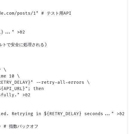
ode.com/posts/1" # テスト用API

}..." >&2

ルトで安全に処理される)

 \

me 10 \

ETRY_DELAY}" --retry-all-errors \

{API_URL}"; then

fully." >&2

ed. Retrying in ${RETRY_DELAY} seconds..." >&2

2)) # 指数バックオフ
