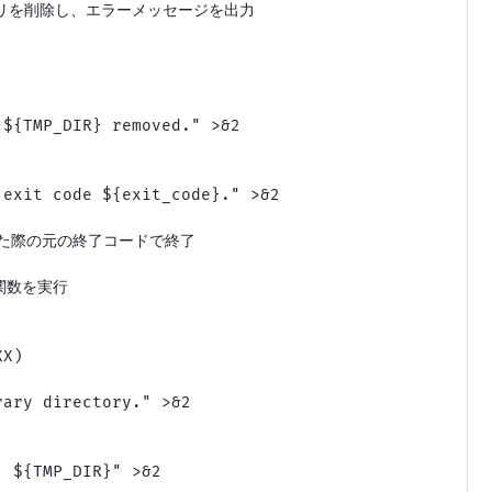
トリを削除し、エラーメッセージを出力

${TMP_DIR} removed." >&2

exit code ${exit_code}." >&2

呼ばれた際の元の終了コードで終了

p関数を実行

X)

ary directory." >&2

 ${TMP_DIR}" >&2
