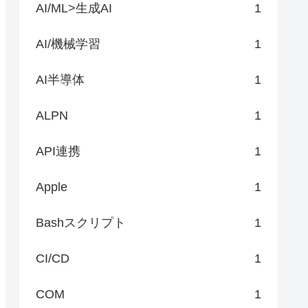
AI/ML>生成AI
1
AI/機械学習
1
AI半導体
1
ALPN
1
API連携
1
Apple
1
Bashスクリプト
1
CI/CD
1
COM
1