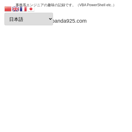
事務系エンジニアの趣味の記録です。（VBA PowerShell etc..）
papanda925.com