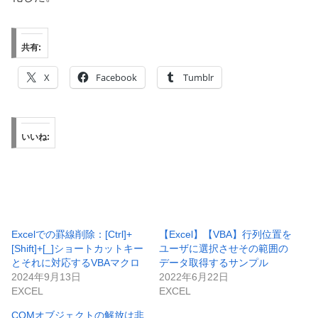
共有:
X
Facebook
Tumblr
いいね:
Excelでの罫線削除：[Ctrl]+
【Excel】【VBA】行列位置を
[Shift]+[_]ショートカットキー
ユーザに選択させその範囲の
とそれに対応するVBAマクロ
データ取得するサンプル
2024年9月13日
2022年6月22日
EXCEL
EXCEL
COMオブジェクトの解放は非