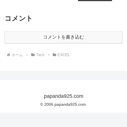
コメント
コメントを書き込む
ホーム
Tech
EXCEL
papanda925.com
© 2006 papanda925.com.