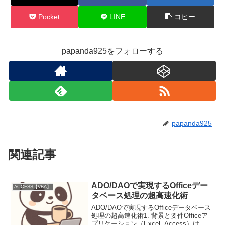
Pocket
LINE
コピー
papanda925をフォローする
papanda925
関連記事
ADO/DAOで実現するOfficeデー
ACCESS【VBA】
タベース処理の超高速化術
ADO/DAOで実現するOfficeデータベース
処理の超高速化術1. 背景と要件Officeア
プリケーション（Excel, Access）は、