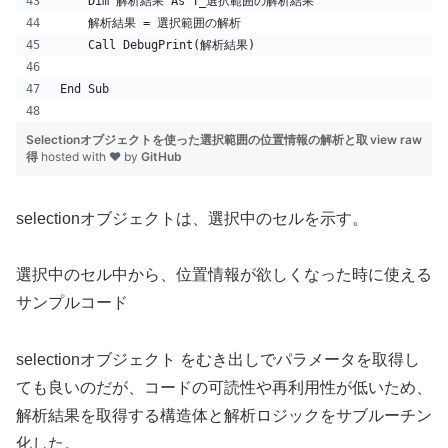
    Dim 解析結果 As T_選択範囲の解析結果
    解析結果 = 選択範囲の解析
    Call DebugPrint(解析結果)
End Sub
Selectionオブジェクトを使った選択範囲の位置情報の解析と取
view raw
得
hosted with ❤ by
GitHub
selectionオブジェクトは、選択中のセルを示す。
選択中のセル中から、位置情報が欲しくなった時に使える
サンプルコード
selectionオブジェクト をむき出しでパラメータを取得し
ても良いのだが、コードの可読性や再利用性が低いため、
解析結果を取得する構造体と解析ロジックをサブルーチン
化した。