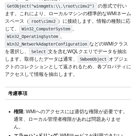
の形式で行い
GetObject("winmgmts:\\.\root\cimv2")
ます。これにより、ローカルマシンの標準的なWMIネーム
スペース（
）に接続します。情報の種類に応
root\cimv2
じて、
、
Win32_ComputerSystem
、
Win32_OperatingSystem
などのWMIクラス
Win32_NetworkAdapterConfiguration
を選択し、
文を含むWQLクエリでデータを抽出
Select
します。取得したデータは通常、
オブジェ
SWbemObject
クトのコレクションとして返されるため、各プロパティに
アクセスして情報を抽出します。
考慮事項
権限
: WMIへのアクセスには適切な権限が必要です。
通常、ローカル管理者権限があれば問題ありませ
ん。
エラーハンドリング
: WMIサービスが利用できない、