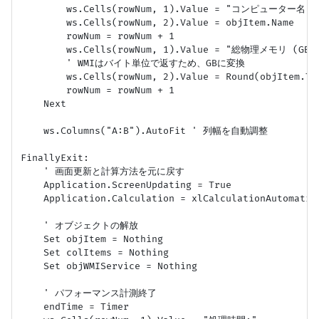
        ws.Cells(rowNum, 1).Value = "コンピューター名"

        ws.Cells(rowNum, 2).Value = objItem.Name

        rowNum = rowNum + 1

        ws.Cells(rowNum, 1).Value = "総物理メモリ (GB)"
        ' WMIはバイト単位で返すため、GBに変換

        ws.Cells(rowNum, 2).Value = Round(objItem.To
        rowNum = rowNum + 1

    Next

    ws.Columns("A:B").AutoFit ' 列幅を自動調整

FinallyExit:

    ' 画面更新と計算方法を元に戻す

    Application.ScreenUpdating = True

    Application.Calculation = xlCalculationAutomatic

    ' オブジェクトの解放

    Set objItem = Nothing

    Set colItems = Nothing

    Set objWMIService = Nothing

    ' パフォーマンス計測終了

    endTime = Timer
