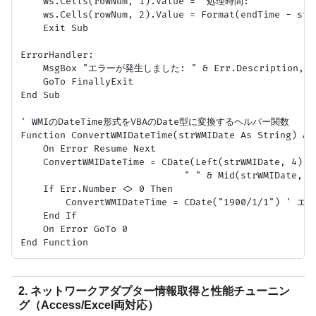
    ws.Cells(rowNum, 1).Value = "処理時間:"

    ws.Cells(rowNum, 2).Value = Format(endTime - sta
    Exit Sub

ErrorHandler:

    MsgBox "エラーが発生しました: " & Err.Description, vb
    GoTo FinallyExit

End Sub

' WMIのDateTime形式をVBAのDate型に変換するヘルパー関数

Function ConvertWMIDateTime(strWMIDate As String) As 
    On Error Resume Next

    ConvertWMIDateTime = CDate(Left(strWMIDate, 4) &
                             " " & Mid(strWMIDate, 9
    If Err.Number <> 0 Then

        ConvertWMIDateTime = CDate("1900/1/1") 
    End If

    On Error GoTo 0

2. ネットワークアダプター情報取得と性能チューニン
グ（Access/Excel両対応）