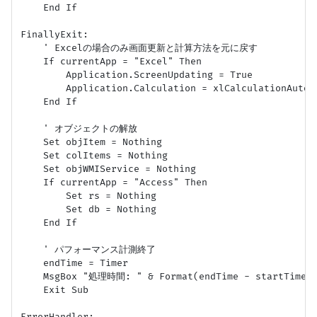
    End If

FinallyExit:

    ' Excelの場合のみ画面更新と計算方法を元に戻す

    If currentApp = "Excel" Then

        Application.ScreenUpdating = True

        Application.Calculation = xlCalculationAutoma
    End If

    ' オブジェクトの解放

    Set objItem = Nothing

    Set colItems = Nothing

    Set objWMIService = Nothing

    If currentApp = "Access" Then

        Set rs = Nothing

        Set db = Nothing

    End If

    ' パフォーマンス計測終了

    endTime = Timer

    MsgBox "処理時間: " & Format(endTime - startTime, "
    Exit Sub
