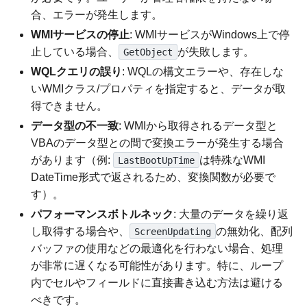
合、エラーが発生します。
WMIサービスの停止
: WMIサービスがWindows上で停
止している場合、
が失敗します。
GetObject
WQLクエリの誤り
: WQLの構文エラーや、存在しな
いWMIクラス/プロパティを指定すると、データが取
得できません。
データ型の不一致
: WMIから取得されるデータ型と
VBAのデータ型との間で変換エラーが発生する場合
があります（例:
は特殊なWMI
LastBootUpTime
DateTime形式で返されるため、変換関数が必要で
す）。
パフォーマンスボトルネック
: 大量のデータを繰り返
し取得する場合や、
の無効化、配列
ScreenUpdating
バッファの使用などの最適化を行わない場合、処理
が非常に遅くなる可能性があります。特に、ループ
内でセルやフィールドに直接書き込む方法は避ける
べきです。