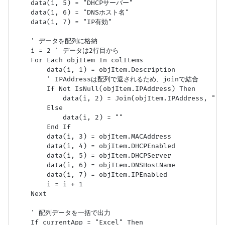
    data(1, 5) = "DHCPサーバー"

    data(1, 6) = "DNSホスト名"

    data(1, 7) = "IP有効"

    ' データを配列に格納

    i = 2 ' データは2行目から

    For Each objItem In colItems

        data(i, 1) = objItem.Description

        ' IPAddressは配列で返されるため、joinで結合

        If Not IsNull(objItem.IPAddress) Then

            data(i, 2) = Join(objItem.IPAddress, ", "
        Else

            data(i, 2) = ""

        End If

        data(i, 3) = objItem.MACAddress

        data(i, 4) = objItem.DHCPEnabled

        data(i, 5) = objItem.DHCPServer

        data(i, 6) = objItem.DNSHostName

        data(i, 7) = objItem.IPEnabled

        i = i + 1

    Next

    ' 配列データを一括で出力

    If currentApp = "Excel" Then
