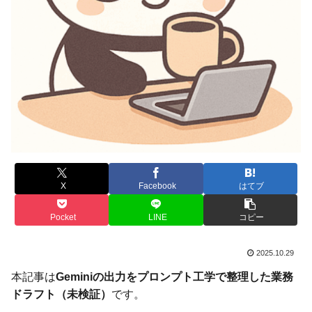
X
Facebook
はてブ
Pocket
LINE
コピー
2025.10.29
本記事は
Geminiの出力をプロンプト工学で整理した業務
ドラフト（未検証）
です。