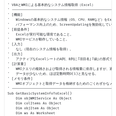
' VBAとWMIによる基本的なシステム情報取得（Excel）

' --------------------------------------------------
' [機能]

'   Windowsの基本的なシステム情報（OS、CPU、RAMなど）をEx
'   パフォーマンス向上のため、ScreenUpdatingを無効化していま
' [前提条件]

'   Excelが実行可能な環境であること。

'   WMIサービスが動作していること。

' [入力]

'   なし（現在のシステム情報を取得）。

' [出力]

'   アクティブなExcelシートのA列、B列に「項目名」「値」の形式で
' [計算量]

'   WMIクエリの複雑さおよび取得される情報量に依存しますが、通常は
'   データが少ないため、ほぼ定数時間O(1)と見なせる。

' [メモリ条件]

'   WMIオブジェクトと取得データを格納するためのごくわずかなメモ
' --------------------------------------------------
Sub GetBasicSystemInfoToExcel()

    Dim objWMIService As Object

    Dim colItems As Object

    Dim objItem As Object

    Dim ws As Worksheet
