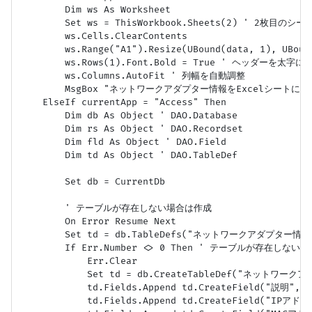
        Dim ws As Worksheet

        Set ws = ThisWorkbook.Sheets(2) ' 2枚目のシー
        ws.Cells.ClearContents

        ws.Range("A1").Resize(UBound(data, 1), UBound
        ws.Rows(1).Font.Bold = True ' ヘッダーを太字に

        ws.Columns.AutoFit ' 列幅を自動調整

        MsgBox "ネットワークアダプター情報をExcelシートに書き出
    ElseIf currentApp = "Access" Then

        Dim db As Object ' DAO.Database

        Dim rs As Object ' DAO.Recordset

        Dim fld As Object ' DAO.Field

        Dim td As Object ' DAO.TableDef

        Set db = CurrentDb

        ' テーブルが存在しない場合は作成

        On Error Resume Next

        Set td = db.TableDefs("ネットワークアダプター情報"
        If Err.Number <> 0 Then ' テーブルが存在しない

            Err.Clear

            Set td = db.CreateTableDef("ネットワーク
            td.Fields.Append td.CreateField("説明", db
            td.Fields.Append td.CreateField("IPアドレス