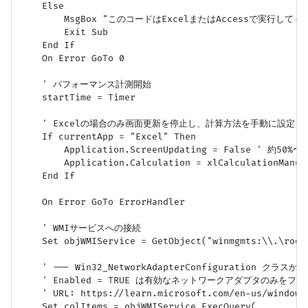
    Else

        MsgBox "このコードはExcelまたはAccessで実行してくださ
        Exit Sub

    End If

    On Error GoTo 0

    ' パフォーマンス計測開始

    startTime = Timer

    ' Excelの場合のみ画面更新を停止し、計算方法を手動に設定

    If currentApp = "Excel" Then

        Application.ScreenUpdating = False ' 約50
        Application.Calculation = xlCalculatio
    End If

    On Error GoTo ErrorHandler

    ' WMIサービスへの接続

    Set objWMIService = GetObject("winmgmts:\\.\root\
    ' --- Win32_NetworkAdapterConfiguration クラスか
    ' Enabled = TRUE は有効なネットワークアダプタのみをフィ
    ' URL: https://learn.microsoft.com/en-us/window
    Set colItems = objWMIService.ExecQuery( _
