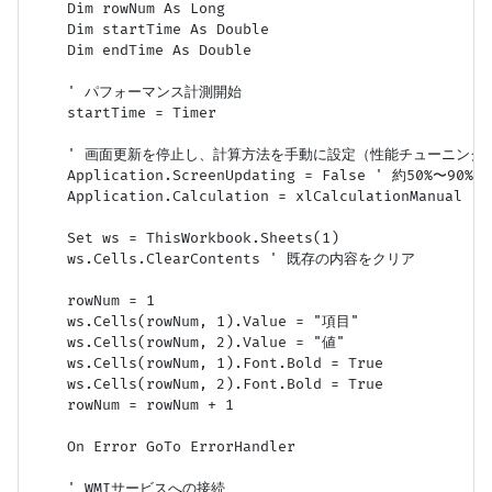
    Dim rowNum As Long

    Dim startTime As Double

    Dim endTime As Double

    ' パフォーマンス計測開始

    startTime = Timer

    ' 画面更新を停止し、計算方法を手動に設定（性能チューニング）
    Application.ScreenUpdating = False ' 約50%〜90
    Application.Calculation = xlCalculationMa
    Set ws = ThisWorkbook.Sheets(1)

    ws.Cells.ClearContents ' 既存の内容をクリア

    rowNum = 1

    ws.Cells(rowNum, 1).Value = "項目"

    ws.Cells(rowNum, 2).Value = "値"

    ws.Cells(rowNum, 1).Font.Bold = True

    ws.Cells(rowNum, 2).Font.Bold = True

    rowNum = rowNum + 1

    On Error GoTo ErrorHandler

    ' WMIサービスへの接続
