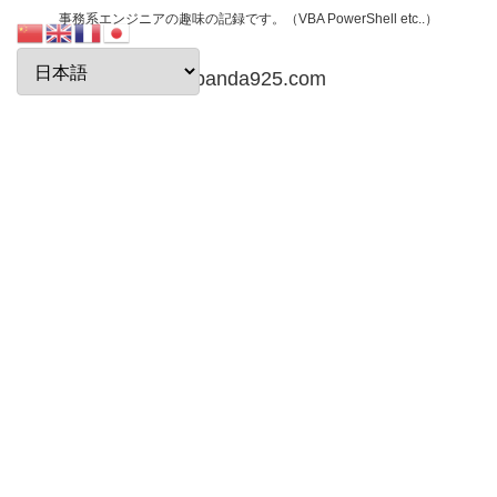
事務系エンジニアの趣味の記録です。（VBA PowerShell etc..）
papanda925.com