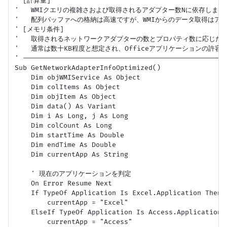
' [計算量]

'   WMIクエリの複雑さおよび取得されるアダプター数Nに依存します。O
'   配列バッファへの格納は高速ですが、WMIからのデータ取得はア
' [メモリ条件]

'   取得されるネットワークアダプターの数とプロパティ数に応じた配
'   通常は数十KB程度と想定され、Officeアプリケーションの許容範
' --------------------------------------------------
Sub GetNetworkAdapterInfoOptimized()

    Dim objWMIService As Object

    Dim colItems As Object

    Dim objItem As Object

    Dim data() As Variant

    Dim i As Long, j As Long

    Dim colCount As Long

    Dim startTime As Double

    Dim endTime As Double

    Dim currentApp As String

    ' 現在のアプリケーションを判定

    On Error Resume Next

    If TypeOf Application Is Excel.Application Then

        currentApp = "Excel"

    ElseIf TypeOf Application Is Access.Application T
        currentApp = "Access"
