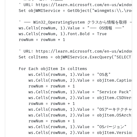
    ' URL: https://learn.microsoft.com/en-us/windo
    Set objWMIService = GetObject("winmgmts:\\.\root\
    ' --- Win32_OperatingSystem クラスから情報を取得 ---

    ws.Cells(rowNum, 1).Value = "--- OS情報 ---"

    ws.Cells(rowNum, 1).Font.Bold = True

    rowNum = rowNum + 1

    ' URL: https://learn.microsoft.com/en-us/windo
    Set colItems = objWMIService.ExecQuery("SELECT C
    For Each objItem In colItems

        ws.Cells(rowNum, 1).Value = "OS名"

        ws.Cells(rowNum, 2).Value = objItem.Caption

        rowNum = rowNum + 1

        ws.Cells(rowNum, 1).Value = "Service Pack"

        ws.Cells(rowNum, 2).Value = objItem.CSDVersio
        rowNum = rowNum + 1

        ws.Cells(rowNum, 1).Value = "OSアーキテクチャ"

        ws.Cells(rowNum, 2).Value = objItem.OSArchite
        rowNum = rowNum + 1

        ws.Cells(rowNum, 1).Value = "OSバージョン"

        ws.Cells(rowNum, 2).Value = objItem.Version
