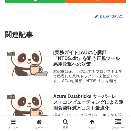
papanda925
関連記事
[実務ガイド] ADの心臓部
Tech
「NTDS.dit」を狙う正規ツール
悪用攻撃への対策
本記事はGeminiの出力をプロンプト工学
で整理した業務ドラフト（未検証）で
す。 ADの心臓部「NTDS.dit」を狙う正
規ツール悪用攻撃への対策【脅威の概要
と背景】正規のWindows管理ツールや
RMM（リモート監視管理）を悪用し、
Azure Databricks サーバーレ
Tech
ADの...
ス・コンピューティングによる運
用負荷軽減とコスト最適化
構成：シニア・クラウドアーキテクト視
点。正確な技術用語と論理的構成。語
調：プロフェッショナルかつ簡潔。視
メニュー
ホーム
検索
トップ
サイドバー
覚：Mermaidによる構造化。専門性：