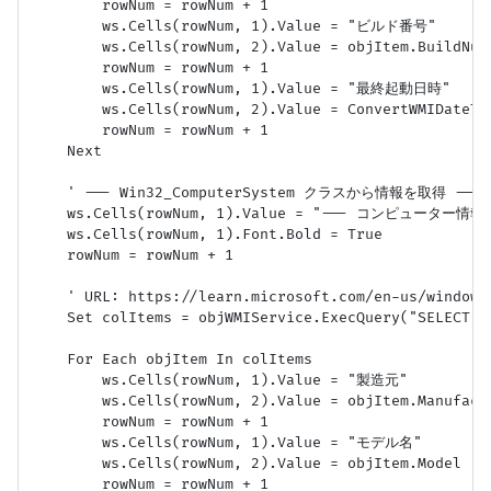
        rowNum = rowNum + 1

        ws.Cells(rowNum, 1).Value = "ビルド番号"

        ws.Cells(rowNum, 2).Value = objItem.BuildNumb
        rowNum = rowNum + 1

        ws.Cells(rowNum, 1).Value = "最終起動日時"

        ws.Cells(rowNum, 2).Value = ConvertWMIDateTim
        rowNum = rowNum + 1

    Next

    ' --- Win32_ComputerSystem クラスから情報を取得 ---

    ws.Cells(rowNum, 1).Value = "--- コンピューター情報 -
    ws.Cells(rowNum, 1).Font.Bold = True

    rowNum = rowNum + 1

    ' URL: https://learn.microsoft.com/en-us/windo
    Set colItems = objWMIService.ExecQuery("SELECT M
    For Each objItem In colItems

        ws.Cells(rowNum, 1).Value = "製造元"

        ws.Cells(rowNum, 2).Value = objItem.Manufactu
        rowNum = rowNum + 1

        ws.Cells(rowNum, 1).Value = "モデル名"

        ws.Cells(rowNum, 2).Value = objItem.Model

        rowNum = rowNum + 1
