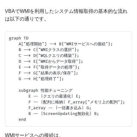
VBAでWMIを利用したシステム情報取得の基本的な流れ
は以下の通りです。
graph TD

    A["処理開始"] --> B{"WMIサービスへの接続"};

    B --> C{"WMIクラスの選択"};

    C --> D{"WQLクエリの構築"};

    D --> E["WMIからデータ取得"];

    E --> F{"取得データの処理"};

    F --> G["結果の表示/保存"];

    G --> H["処理終了"];

    subgraph 性能チューニング

        E -- |クエリの最適化| E;

        F -- |配列に格納| F_array["メモリ上の配列"];

        F_array -- |一括書き込み| G;

        B -- |ScreenUpdating無効化| B;

WMIサービスへの接続は、