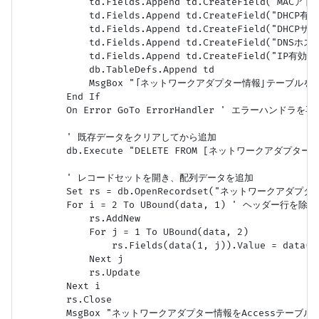
            td.Fields.Append td.CreateField("MACアドレ
            td.Fields.Append td.CreateField("DHCP有効"
            td.Fields.Append td.CreateField("DHCPサー
            td.Fields.Append td.CreateField("DNSホスト
            td.Fields.Append td.CreateField("IP有効", 
            db.TableDefs.Append td

            MsgBox "「ネットワークアダプター情報」テーブルを作成
        End If

        On Error GoTo ErrorHandler ' エラーハンドラを再
        ' 既存データをクリアしてから追加

        db.Execute "DELETE FROM [ネットワークアダプター情
        ' レコードセットを開き、配列データを追加

        Set rs = db.OpenRecordset("ネットワークアダプター情
        For i = 2 To UBound(data, 1) ' ヘッダー行を除
            rs.AddNew

            For j = 1 To UBound(data, 2)

                rs.Fields(data(1, j)).Value = 
            Next j

            rs.Update

        Next i

        rs.Close

        MsgBox "ネットワークアダプター情報をAccessテーブルに書