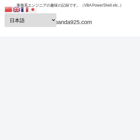
事務系エンジニアの趣味の記録です。（VBA PowerShell etc..）
papanda925.com