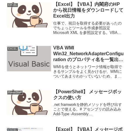
【Excel】【VBA】内閣府のHP
EXCEL
から祝日情報をダウンロードして
Excel出力
仕事で、祝日を取得する必要があったの
でちょっとツールを作成参照設定
Microsoft XML を参照設定する。VBAの
コードXMLHTTPオブジェクトの機能で、
内閣府のHPから祝日情報（CSVファイ
ル）をダウンロードする。ダウンロード
VBA WMI
EXCEL
したフ...
Win32_NetworkAdapterConfigu
ration のプロパティ名を一覧出力
するサンプル
WMIを使うとネットワーク情報が取得で
きるサンプルをよく見かけるが、WMIに
ついてあまりわかっていないため、まず
は有名そうな
「Win32_NetworkAdapterConfiguration 」
のプロパティ名の一覧を出力するサンプ
【PowerShell】 メッセージボッ
PowerShell
ルコード...
クスの使い方
.net framworkを静的メソッドを呼び出す
ことで使える。# アセンブリの読み込み
Add-Type -Assembly
System.Windows.Forms# メッセージボ
ックスの表示 デフォルト$Ret =
::Show("省略...
【Excel】【VBA】メッセージボ
EXCEL