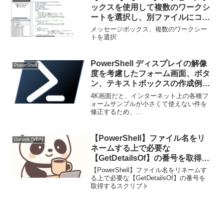
ックスを使用して複数のワークシ
ートを選択し、別ファイルにコピ
ーできるファイルダイアログボッ
メッセージボックス、複数のワークシー
クスの実装例
トを選択
PowerShell ディスプレイの解像
PowerShell
度を考慮したフォーム画面、ボタ
ン、テキストボックスの作成例
（4K画面対応）
4K画面だと、インターネット上の各種フ
ォームサンプルが小さくて使えない件を
修正するため、
System.Windows.Forms.SystemInformati
onを活用した例起動すると、4K画面でも
画面がきちんと表示される。（ちょっと
【PowerShell】ファイル名をリ
Outlook [VBA]
使う...
ネームする上で必要な
【GetDetailsOf】の番号を取得す
るスクリプト
【PowerShell】ファイル名をリネームす
る上で必要な【GetDetailsOf】の番号を
取得するスクリプト