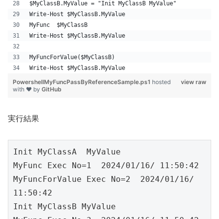
$MyClassB.MyValue = "Init MyClassB MyValue"
Write-Host $MyClassB.MyValue
MyFunc  $MyClassB
Write-Host $MyClassB.MyValue
MyFuncForValue($MyClassB) 
Write-Host $MyClassB.MyValue
PowershellMyFuncPassByReferenceSample.ps1
hosted
view raw
with ❤ by
GitHub
実行結果
Init MyClassA  MyValue

MyFunc Exec No=1  2024/01/16/ 11:50:42

MyFuncForValue Exec No=2  2024/01/16/ 
11:50:42

Init MyClassB MyValue
