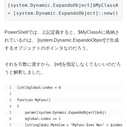
[system.Dynamic.ExpandoObject]$MyClassA 
PowerShellでは、上記定義すると、$MyClassAに格納さ
れているのは、 [system.Dynamic.ExpandoObject]で生成
するオブジェクトのポインタなのだろう。
それを引数に渡すから、[ref]を指定しなくてもいいのだろ
うと解釈しました。
[int]$global:index = 0
function MyFunc()
{
    param([system.Dynamic.ExpandoObject]$obj)
    $global:index += 1 
    [string]$obj.MyValue = "MyFunc Exec No=" + $index  