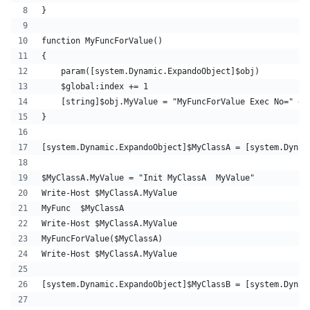
}
function MyFuncForValue()
{
    param([system.Dynamic.ExpandoObject]$obj)
    $global:index += 1 
    [string]$obj.MyValue = "MyFuncForValue Exec No=" + 
}
[system.Dynamic.ExpandoObject]$MyClassA = [system.Dynam
$MyClassA.MyValue = "Init MyClassA  MyValue"
Write-Host $MyClassA.MyValue
MyFunc  $MyClassA
Write-Host $MyClassA.MyValue
MyFuncForValue($MyClassA) 
Write-Host $MyClassA.MyValue
[system.Dynamic.ExpandoObject]$MyClassB = [system.Dynam