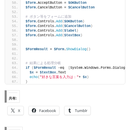
$form
.AcceptButton = 
$OKButton
$form
.CancelButton = 
$CancelButton
# ボタン等をフォームに追加
$form
.Controls.
Add
(
$OKButton
)
$form
.Controls.
Add
(
$CancelButton
)
$form
.Controls.
Add
(
$label
)
$form
.Controls.
Add
(
$textBox
)
$FormResult
 = 
$Form
.
ShowDialog
()
# 結果による処理分岐
if
(
$FormResult
 -eq  
[
System.Windows.Forms.DialogRe
$x
 = 
$textBox
.Text
echo
(
"好きな言葉を入力は："
+ 
$x
)
}
共有:
X
Facebook
Tumblr