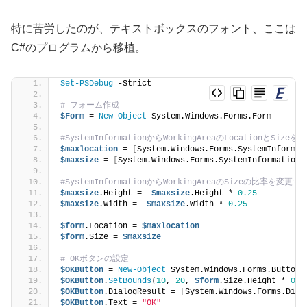
特に苦労したのが、テキストボックスのフォント、ここは
C#のプログラムから移植。
Set-PSDebug
 -Strict
# フォーム作成
$Form
 = 
New-Object
 System.Windows.Forms.Form 
#SystemInformationからWorkingAreaのLocationとSizeを
$maxlocation
 = 
[
System.Windows.Forms.SystemInformat
$maxsize
 = 
[
System.Windows.Forms.SystemInformation
]
#SystemInformationからWorkingAreaのSizeの比率を変更す
$maxsize
.Height =  
$maxsize
.Height * 
0.25
$maxsize
.Width =  
$maxsize
.Width * 
0.25
$form
.Location = 
$maxlocation
$form
.Size = 
$maxsize
# OKボタンの設定
$OKButton
 = 
New-Object
 System.Windows.Forms.Button
$OKButton
.
SetBounds
(
10
, 
20
, 
$form
.Size.Height * 
0.5
$OKButton
.DialogResult = 
[
System.Windows.Forms.Dial
$OKButton
.Text = 
"OK"