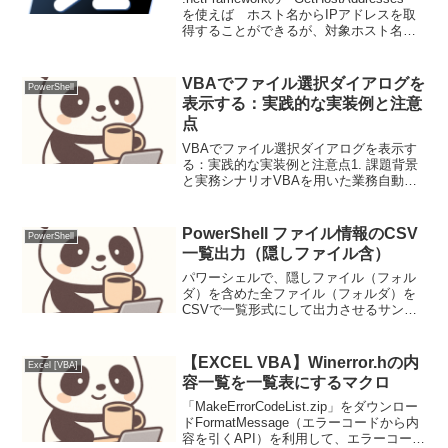
うにしたサンプル
を使えば ホスト名からIPアドレスを取
得することができるが、対象ホスト名に
対して複数のIPアドレスやIPv4,IPv6アド
レスが含まれるがことがある。こういっ
た情報を一覧（Ex...
VBAでファイル選択ダイアログを
PowerShell
表示する：実践的な実装例と注意
点
VBAでファイル選択ダイアログを表示す
る：実践的な実装例と注意点1. 課題背景
と実務シナリオVBAを用いた業務自動化
において、処理対象ファイルの指定をダ
イナミックに行う必要がある場面は頻繁
に発生します。例えば、以下のようなケ
PowerShell ファイル情報のCSV
PowerShell
ースが考えられま...
一覧出力（隠しファイル含）
パワーシェルで、隠しファイル（フォル
ダ）を含めた全ファイル（フォルダ）を
CSVで一覧形式にして出力させるサンプ
ルコード。VBAではFileSystemObjectを
使って同様の情報を取得することが可
能。
【EXCEL VBA】Winerror.hの内
Excel [VBA]
容一覧を一覧表にするマクロ
「MakeErrorCodeList.zip」をダウンロー
ドFormatMessage（エラーコードから内
容を引くAPI）を利用して、エラーコード