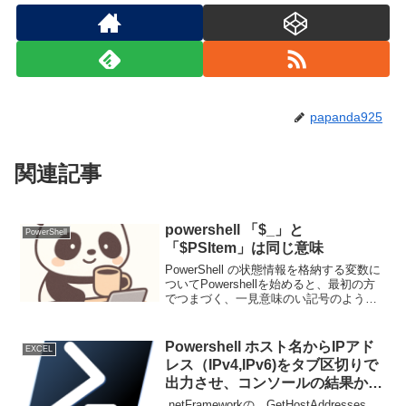
papanda925
関連記事
powershell 「$_」と
PowerShell
「$PSItem」は同じ意味
PowerShell の状態情報を格納する変数に
ついてPowershellを始めると、最初の方
でつまづく、一見意味のい記号のように
感じる「$_」サンプルを作る人が適当に
決めた名前だと思っていたが、実は意味
を持っていた。さらに「$_」と「$P...
Powershell ホスト名からIPアド
EXCEL
レス（IPv4,IPv6)をタブ区切りで
出力させ、コンソールの結果から
Excelに簡単に貼り付けらえるよ
.netFrameworkの GetHostAddresses