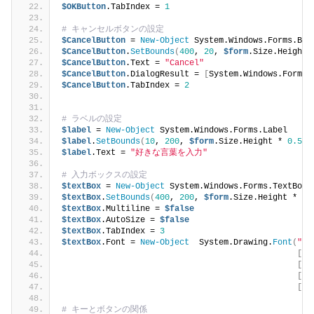
$OKButton
.TabIndex = 
1
# キャンセルボタンの設定
$CancelButton
 = 
New-Object
 System.Windows.Forms.But
$CancelButton
.
SetBounds
(
400
, 
20
, 
$form
.Size.Height 
$CancelButton
.Text = 
"Cancel"
$CancelButton
.DialogResult = 
[
System.Windows.Forms.
$CancelButton
.TabIndex = 
2
# ラベルの設定
$label
 = 
New-Object
 System.Windows.Forms.Label
$label
.
SetBounds
(
10
, 
200
, 
$form
.Size.Height * 
0.5
 ,
$label
.Text = 
"好きな言葉を入力"
# 入力ボックスの設定
$textBox
 = 
New-Object
 System.Windows.Forms.TextBox 
$textBox
.
SetBounds
(
400
, 
200
, 
$form
.Size.Height * 
0.
$textBox
.Multiline = 
$false
$textBox
.AutoSize = 
$false
$textBox
.TabIndex = 
3
$textBox
.Font = 
New-Object
  System.Drawing.
Font
(
"MS
[
fl
[
Sy
[
Sy
[
by
# キーとボタンの関係