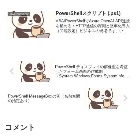
一覧を取得するマクロ。サンプル結果と
して、自分のPC（Windows8 64bit）の
結果も添...
PowerShellスクリプト (.ps1)
PowerAutomate
VBA/PowerShellでAzure OpenAI API連携
を極める：HTTP通信の深淵と堅牢化導入
（問題設定）ビジネスの現場では、いま
だにVBAやPowerShellスクリプトが多様
な自動化、データ処理、レポート生成に
活用されていま...
PowerShell ディスプレイの解像度を考慮
したフォーム画面の作成例
（System.Windows.Forms.SystemInform
ation の活用）
PowerShell MessageBoxの例（名前空間
の指定あり）
コメント