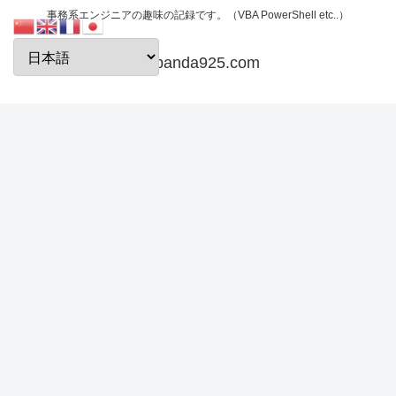
事務系エンジニアの趣味の記録です。（VBA PowerShell etc..）
papanda925.com