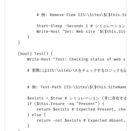
            # 例: Remove-Item IIS:\Sites\$($this.Site
            Start-Sleep -Seconds 1 # シミュレーション

            Write-Host "Set: Web site '$($this.SiteNa
        }

    }

    [bool] Test() {

        Write-Host "Test: Checking status of web site
        # 実際にはIIS:\sitesパスをチェックするロジックを記述
        # 例: Test-Path IIS:\Sites\$($this.SiteName)

        $exists = $true # シミュレーション (常に存在すると
        if ($this.Ensure -eq "Present") {

            return $exists # Expected Present, check 
        } else {

            return -not $exists # Expected Absent, ch
        }
