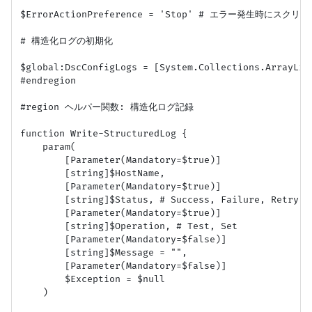
$ErrorActionPreference = 'Stop' # エラー発生時にスクリ
# 構造化ログの初期化

$global:DscConfigLogs = [System.Collections.ArrayList
#endregion

#region ヘルパー関数: 構造化ログ記録

function Write-StructuredLog {

    param(

        [Parameter(Mandatory=$true)]

        [string]$HostName,

        [Parameter(Mandatory=$true)]

        [string]$Status, # Success, Failure, Retry, W
        [Parameter(Mandatory=$true)]

        [string]$Operation, # Test, Set

        [Parameter(Mandatory=$false)]

        [string]$Message = "",

        [Parameter(Mandatory=$false)]

        $Exception = $null

    )
