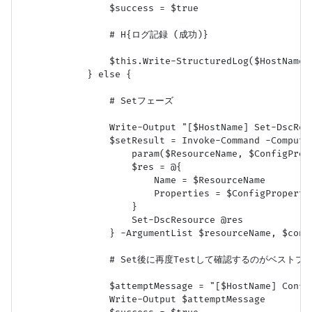
                $success = $true

                # H{ログ記録 (成功)}

                $this.Write-StructuredLog($HostName,
            } else {

                # Setフェーズ

                Write-Output "[$HostName] Set-DscRes
                $setResult = Invoke-Command -Computer
                    param($ResourceName, $ConfigPrope
                    $res = @{

                        Name = $ResourceName

                        Properties = $ConfigPropertie
                    }

                    Set-DscResource @res

                } -ArgumentList $resourceName, $conf
                # Set後に再度Testして確認するのがベス
                $attemptMessage = "[$HostName] Config
                Write-Output $attemptMessage
