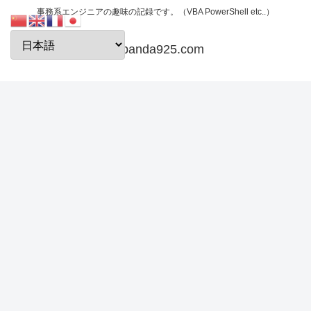
事務系エンジニアの趣味の記録です。（VBA PowerShell etc..）
papanda925.com