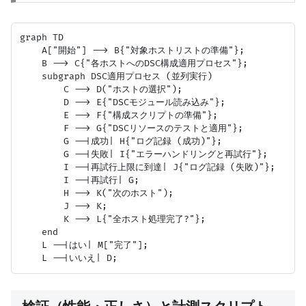
graph TD

    A["開始"] --> B{"対象ホストリストの準備"};

    B --> C{"各ホストへのDSC構成適用プロセス"};

    subgraph DSC適用プロセス (並列実行)

        C --> D("ホストの選択");

        D --> E{"DSCモジュール読み込み"};

        E --> F{"構成スクリプトの準備"};

        F --> G{"DSCリソースのテストと適用"};

        G --|成功| H{"ログ記録 (成功)"};

        G --|失敗| I{"エラーハンドリングと再試行"};

        I --|再試行上限に到達| J{"ログ記録 (失敗)"};

        I --|再試行| G;

        H --> K("次のホスト");

        J --> K;

        K --> L{"全ホスト処理完了?"};

    end

    L --|はい| M["完了"];
