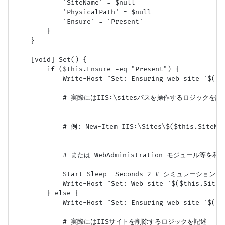
            'SiteName' = $null

            'PhysicalPath' = $null

            'Ensure' = 'Present'

        }

    }

    [void] Set() {

        if ($this.Ensure -eq "Present") {

            Write-Host "Set: Ensuring web site '$($t
            # 実際にはIIS:\sitesパスを操作するロジックを記述
            # 例: New-Item IIS:\Sites\$($this.SiteNam
            # または WebAdministration モジュール等を利用
            Start-Sleep -Seconds 2 # シミュレーション

            Write-Host "Set: Web site '$($this.SiteNa
        } else {

            Write-Host "Set: Ensuring web site '$($th
            # 実際にはIISサイトを削除するロジックを記述
