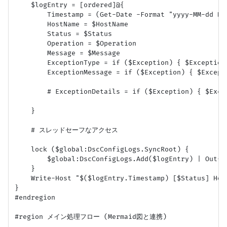
    $logEntry = [ordered]@{

        Timestamp = (Get-Date -Format "yyyy-MM-dd HH:
        HostName = $HostName

        Status = $Status

        Operation = $Operation

        Message = $Message

        ExceptionType = if ($Exception) { $Exception
        ExceptionMessage = if ($Exception) { $Excepti
        # ExceptionDetails = if ($Exception) { $E
    }

    # スレッドセーフなアクセス

    lock ($global:DscConfigLogs.SyncRoot) {

        $global:DscConfigLogs.Add($logEntry) | Out-Nu
    }

    Write-Host "$($logEntry.Timestamp) [$Status] Hos
}

#endregion

#region メイン処理フロー (Mermaid図と連携)
