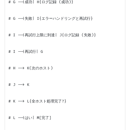
# G --|成功| H{ログ記録 (成功)}

# G --|失敗| I{エラーハンドリングと再試行}

# I --|再試行上限に到達| J{ログ記録 (失敗)}

# I --|再試行| G

# H --> K(次のホスト)

# J --> K

# K --> L{全ホスト処理完了?}

# L --|はい| M[完了]
