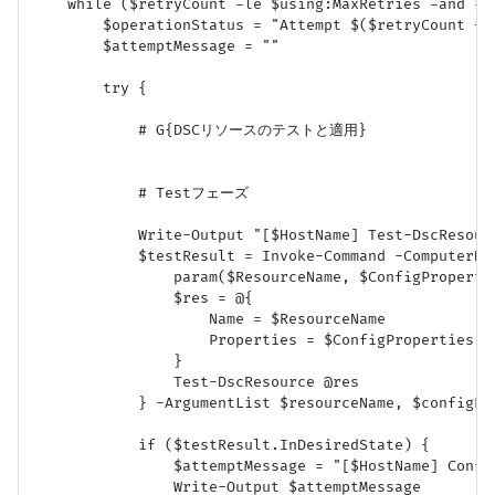
    while ($retryCount -le $using:MaxRetries -and -no
        $operationStatus = "Attempt $($retryCount + 1
        $attemptMessage = ""

        try {

            # G{DSCリソースのテストと適用}

            # Testフェーズ

            Write-Output "[$HostName] Test-DscResour
            $testResult = Invoke-Command -ComputerNam
                param($ResourceName, $ConfigPropertie
                $res = @{

                    Name = $ResourceName

                    Properties = $ConfigProperties

                }

                Test-DscResource @res

            } -ArgumentList $resourceName, $configPr
            if ($testResult.InDesiredState) {

                $attemptMessage = "[$HostName] Confi
                Write-Output $attemptMessage
