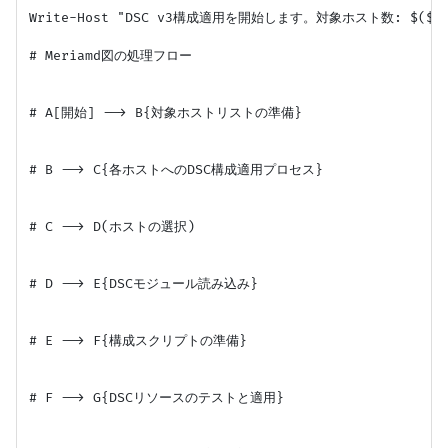
Write-Host "DSC v3構成適用を開始します。対象ホスト数: $($Targe
# Meriamd図の処理フロー

# A[開始] --> B{対象ホストリストの準備}

# B --> C{各ホストへのDSC構成適用プロセス}

# C --> D(ホストの選択)

# D --> E{DSCモジュール読み込み}

# E --> F{構成スクリプトの準備}

# F --> G{DSCリソースのテストと適用}
