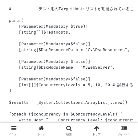
#           テスト用のTargetHostsリストが用意されていること
param(

    [Parameter(Mandatory=$true)]

    [string[]]$TestHosts,

    [Parameter(Mandatory=$false)]

    [string]$DscResourcePath = "C:\DscResources",

    [Parameter(Mandatory=$false)]

    [string]$DscModuleName = "MyWebServer",

    [Parameter(Mandatory=$false)]

    [int[]]$ConcurrencyLevels = 5, 10, 20 # 試行する並
)

$results = [System.Collections.ArrayList]::new()

foreach ($concurrency in $ConcurrencyLevels) {

    Write-Host "--- Concurrency Level: $concurrency -
    $measureResult = Measure-Command {

メニュー
ホーム
検索
トップ
サイドバー
        # 上記のApply-DscConfigParallel.ps1スクリプト