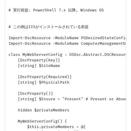
# 実行前提: PowerShell 7.x 以降, Windows OS

# この例はIISがインストールされている前提

Import-DscResource -ModuleName PSDesiredStateConfigu
Import-DscResource -ModuleName ComputerManagementDsc
class MyWebServerConfig : OSDsc.Abstract.DSCResource 
    [DscProperty(Key)]

    [string] $SiteName

    [DscProperty(Required)]

    [string] $PhysicalPath

    [DscProperty()]

    [string] $Ensure = "Present" # Present or Absent

    hidden $privateMembers

    MyWebServerConfig() {

        $this.privateMembers = @{
