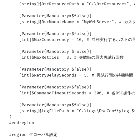
    [string]$DscResourcePath = "C:\DscResources
    [Parameter(Mandatory=$false)]

    [string]$DscModuleName = "MyWebServer", # カス
    [Parameter(Mandatory=$false)]

    [int]$MaxConcurrency = 10, # 並列実行するホストの最大
    [Parameter(Mandatory=$false)]

    [int]$MaxRetries = 3, # 失敗時の最大再試行回数

    [Parameter(Mandatory=$false)]

    [int]$RetryDelaySeconds = 5, # 再試行間の待機時間 (秒
    [Parameter(Mandatory=$false)]

    [int]$CommandTimeoutSeconds = 300, # 各DSC操作
    [Parameter(Mandatory=$false)]

    [string]$LogFilePath = "C:\Logs\DscConfigLog-$(G
)

#endregion

#region グローバル設定
