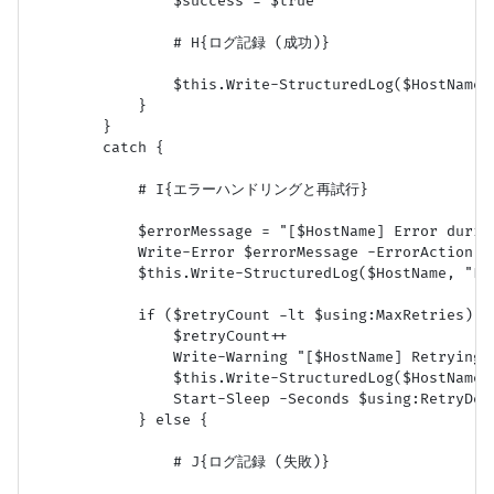
                $success = $true

                # H{ログ記録 (成功)}

                $this.Write-StructuredLog($HostName,
            }

        }

        catch {

            # I{エラーハンドリングと再試行}

            $errorMessage = "[$HostName] Error durin
            Write-Error $errorMessage -ErrorAction Co
            $this.Write-StructuredLog($HostName, "Fa
            if ($retryCount -lt $using:MaxRetries) {

                $retryCount++

                Write-Warning "[$HostName] Retrying 
                $this.Write-StructuredLog($HostName,
                Start-Sleep -Seconds $using:RetryDela
            } else {

                # J{ログ記録 (失敗)}
