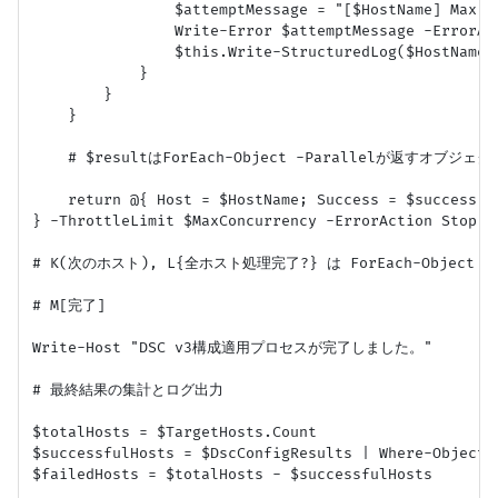
                $attemptMessage = "[$HostName] Max r
                Write-Error $attemptMessage -ErrorAct
                $this.Write-StructuredLog($HostName,
            }

        }

    }

    # $resultはForEach-Object -Parallelが返すオブジェクト
    return @{ Host = $HostName; Success = $success }

} -ThrottleLimit $MaxConcurrency -ErrorAction Stop

# K(次のホスト), L{全ホスト処理完了?} は ForEach-Object -P
# M[完了]

Write-Host "DSC v3構成適用プロセスが完了しました。"

# 最終結果の集計とログ出力

$totalHosts = $TargetHosts.Count

$successfulHosts = $DscConfigResults | Where-Object 
$failedHosts = $totalHosts - $successfulHosts
