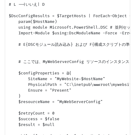
# L --|いいえ| D

$DscConfigResults = $TargetHosts | ForEach-Object -Pa
    param($HostName)

    using module Microsoft.PowerShell.DSC # 並
    Import-Module $using:DscModuleName -Force -
    # E{DSCモジュール読み込み} および F{構成スクリプトの準備}
    # ここでは、MyWebServerConfig リソースのインスタンスを
    $configProperties = @{

        SiteName = "MyWebsite-$HostName"

        PhysicalPath = "C:\inetpub\wwwroot\mywebsite-
        Ensure = "Present"

    }

    $resourceName = "MyWebServerConfig"

    $retryCount = 0

    $success = $false

    $result = $null
