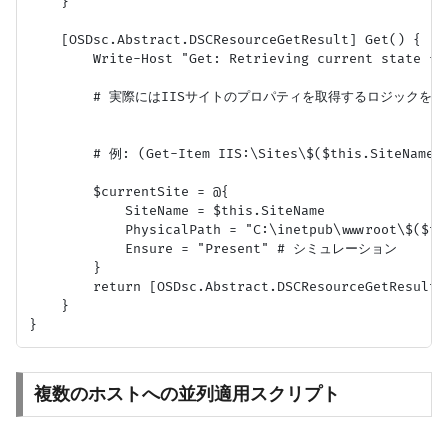
    }

    [OSDsc.Abstract.DSCResourceGetResult] Get() {

        Write-Host "Get: Retrieving current state fo
        # 実際にはIISサイトのプロパティを取得するロジックを記述
        # 例: (Get-Item IIS:\Sites\$($this.SiteName))
        $currentSite = @{

            SiteName = $this.SiteName

            PhysicalPath = "C:\inetpub\wwwroot\$(
            Ensure = "Present" # シミュレーション

        }

        return [OSDsc.Abstract.DSCResourceGetResult]:
    }

複数のホストへの並列適用スクリプト