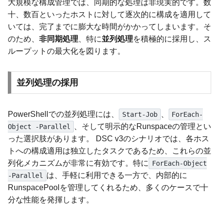
大規模な構成管理では、同期的な処理は非現実的です。数
十、数百といったホストに対して逐次的に構成を適用して
いては、完了までに膨大な時間がかかってしまいます。そ
のため、
非同期処理
、特に
並列処理
を積極的に採用し、ス
ループットの最大化を図ります。
並列処理の採用
PowerShellでの並列処理には、
、
Start-Job
ForEach-
、そして明示的なRunspaceの管理とい
Object -Parallel
った選択肢があります。 DSC v3のシナリオでは、各ホス
トへの構成適用は独立したタスクであるため、これらの並
列化メカニズムが非常に有効です。特に
ForEach-Object
は、手軽に利用できる一方で、内部的に
-Parallel
RunspacePoolを管理してくれるため、多くのケースで十
分な性能を発揮します。