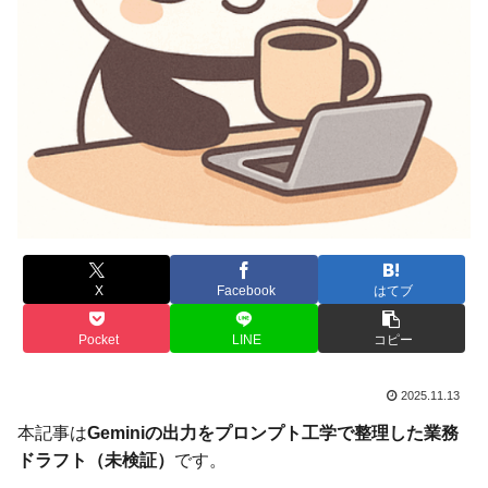
X
Facebook
はてブ
Pocket
LINE
コピー
2025.11.13
本記事は
Geminiの出力をプロンプト工学で整理した業務
ドラフト（未検証）
です。