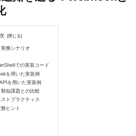
化
次
景と実務シナリオ
PowerShellでの実装コード
bhookを用いた実装例
ph APIを用いた実装例
開・類似課題との比較
とベストプラクティス
実務ヒント