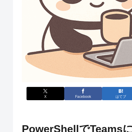
X
Facebook
はてブ
PowerShellでTea