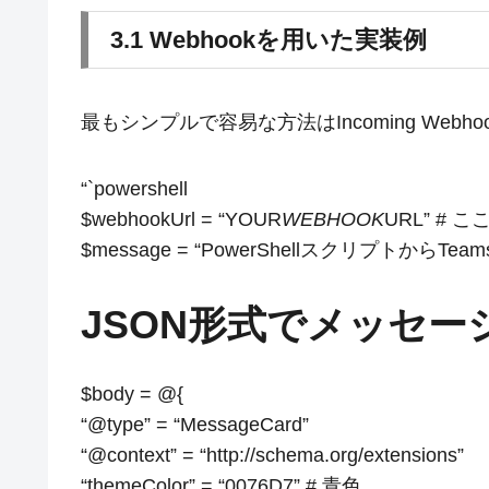
3.1 Webhookを用いた実装例
最もシンプルで容易な方法はIncoming Web
“`powershell
$webhookUrl = “YOUR
WEBHOOK
URL” # こ
$message = “PowerShellスクリプトからT
JSON形式でメッセー
$body = @{
“@type” = “MessageCard”
“@context” = “http://schema.org/extensions”
“themeColor” = “0076D7” # 青色