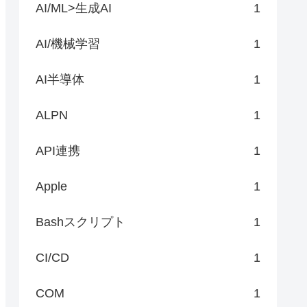
AI/ML>生成AI
1
AI/機械学習
1
AI半導体
1
ALPN
1
API連携
1
Apple
1
Bashスクリプト
1
CI/CD
1
COM
1