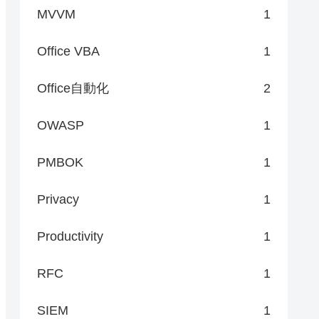
MVVM
1
Office VBA
1
Office自動化
2
OWASP
1
PMBOK
1
Privacy
1
Productivity
1
RFC
1
SIEM
1