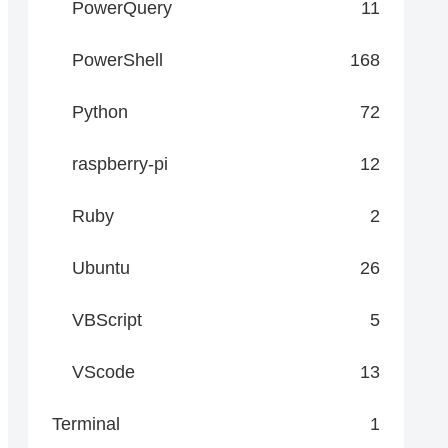
PowerQuery
11
PowerShell
168
Python
72
raspberry-pi
12
Ruby
2
Ubuntu
26
VBScript
5
VScode
13
Terminal
1