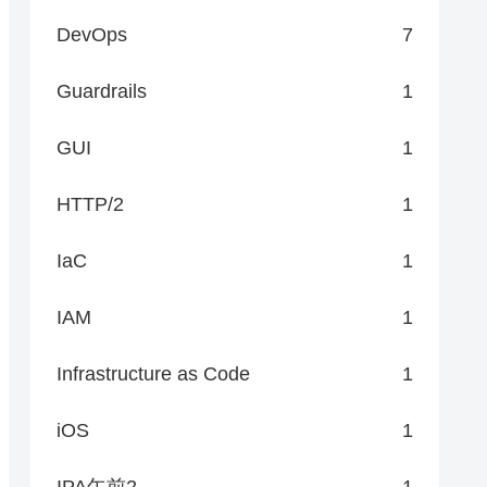
DevOps
7
Guardrails
1
GUI
1
HTTP/2
1
IaC
1
IAM
1
Infrastructure as Code
1
iOS
1
IPA午前2
1