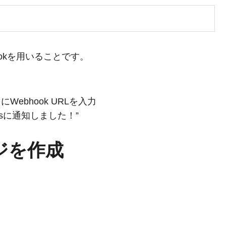
hookを用いることです。
こにWebhook URLを入力
eamsに通知しました！”
ジを作成