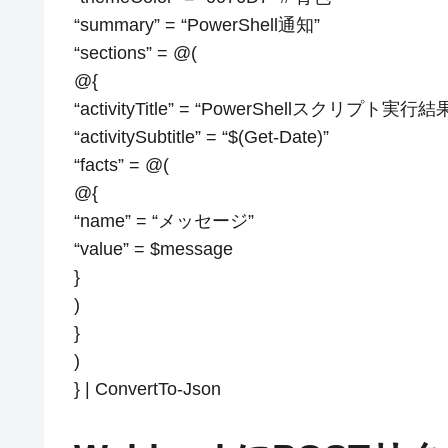
“summary” = “PowerShell通知”
“sections” = @(
@{
“activityTitle” = “PowerShellスクリプト実行結
“activitySubtitle” = “$(Get-Date)”
“facts” = @(
@{
“name” = “メッセージ”
“value” = $message
}
)
}
)
} | ConvertTo-Json