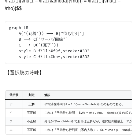
\frac{1}{\mu(1 – \frac{\lambda}{\mu})} = \frac{1}{\mu(1 –
\rho)}$$
graph LR

    A("(到着")) --> B["待ち行列"]

    B --> C["サーバ/回線"]

    C --> D("(完了"))

    style B fill:#f9f,stroke:#333

【選択肢の吟味】
選択肢
判定
解説
ア
正解
平均滞在時間 $T = 1 / (\mu – \lambda)$ そのものである。
イ
不正解
これは「平均待ち時間」 $Wq = \rho / (\mu – \lambda)$ の式であ
ウ
不正解
分母が $\mu(1-\rho)$ であれば正解だが、選択肢の構成上
エ
不正解
これは「平均待ち行列長（系内人数）」 $L = \rho / (1 – \rho)$ 