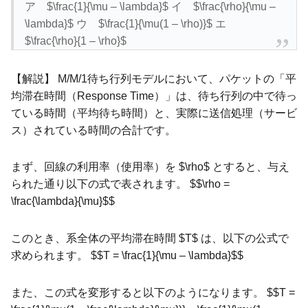
ア $\frac{1}{\mu – \lambda}$ イ $\frac{\rho}{\mu –
\lambda}$ ウ $\frac{1}{\mu(1 – \rho)}$ エ
$\frac{\rho}{1 – \rho}$
【解説】 M/M/1待ち行列モデルにおいて、パケットの「平
均滞在時間（Response Time）」は、待ち行列の中で待っ
ている時間（平均待ち時間）と、実際に送信処理（サービ
ス）されている時間の合計です。
まず、回線の利用率（使用率）を $\rho$ とすると、与え
られた通り以下の式で表されます。 $$\rho =
\frac{\lambda}{\mu}$$
このとき、系全体の平均滞在時間 $T$ は、以下の公式で
求められます。 $$T = \frac{1}{\mu – \lambda}$$
また、この式を変形すると以下のようになります。 $$T =