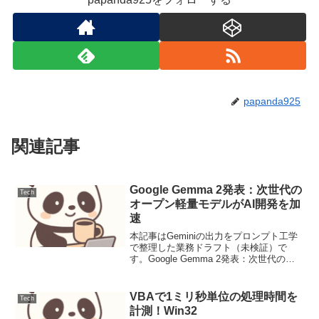
papanda925
関連記事
Google Gemma 2発表：次世代の
Tech
オープン軽量モデルがAI開発を加
速
本記事はGeminiの出力をプロンプト工学
で整理した業務ドラフト（未検証）で
す。Google Gemma 2発表：次世代のオ
ープン軽量モデルがAI開発を加速ニュー
ス要点Googleは2024年5月8日（JST）、
オープンな軽量大規模言語モデ...
VBAで1ミリ秒単位の処理時間を
Tech
計測！Win32