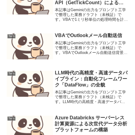
API（GetTickCount）による精
密プロファイリング
本記事はGeminiの出力をプロンプト工学
で整理した業務ドラフト（未検証）で
す。VBAで1ミリ秒単位の処理時間を計
測！Win32 API（GetTickCount）による
精密プロファイリング【背景と目的】
VBA標準のTimer関数は精度が秒...
VBAでOutlookメール自動送信
Tech
本記事はGeminiの出力をプロンプト工学
で整理した業務ドラフト（未検証）で
す。VBAでOutlookメール自動送信背景と
要件多くの企業業務において、定型的な
メール送信は日常的に発生します。例え
ば、日次レポートの送付、特定のイベン
ト発生時の...
LLM時代の高精度・高速データパ
Tech
イプライン：自動化フレームワー
ク「DataFlow」の全貌
本記事はGeminiの出力をプロンプト工学
で整理した業務ドラフト（未検証）で
す。LLM時代の高精度・高速データパイ
プライン：自動化フレームワーク
「DataFlow」の全貌【要点サマリ】LLM
の性能を決定づけるデータ準備を宣言的
Azure Databricks サーバーレス
Tech
プログラムとし...
計算資源による次世代データ分析
プラットフォームの構築