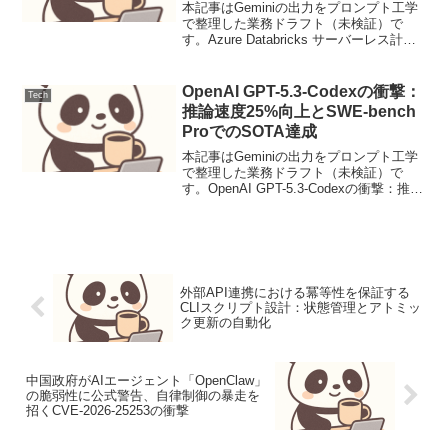
本記事はGeminiの出力をプロンプト工学
で整理した業務ドラフト（未検証）で
す。Azure Databricks サーバーレス計算
資源による次世代データ分析プラットフ
ォームの構築【導入】仮想ネットワーク
管理のオーバーヘッドを解消し、迅速な
OpenAI GPT-5.3-Codexの衝撃：
Tech
ス...
推論速度25%向上とSWE-bench
ProでのSOTA達成
本記事はGeminiの出力をプロンプト工学
で整理した業務ドラフト（未検証）で
す。OpenAI GPT-5.3-Codexの衝撃：推論
速度25%向上とSWE-bench Proでの
SOTA達成【要点サマリ】OpenAIが発表
したGPT-5.3...
外部API連携における冪等性を保証する
CLIスクリプト設計：状態管理とアトミッ
ク更新の自動化
中国政府がAIエージェント「OpenClaw」
の脆弱性に公式警告、自律制御の暴走を
招くCVE-2026-25253の衝撃