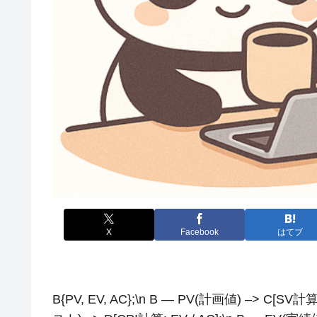
X
Facebook
はてブ
B{PV, EV, AC};\n B — PV(計画値) –> C[SV計算