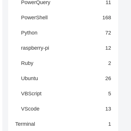
PowerQuery
11
PowerShell
168
Python
72
raspberry-pi
12
Ruby
2
Ubuntu
26
VBScript
5
VScode
13
Terminal
1