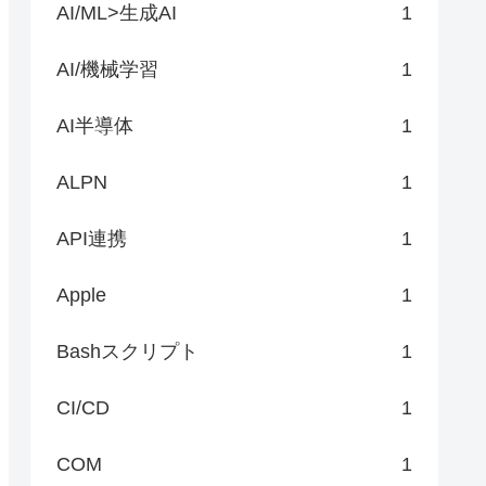
AI/ML>生成AI
1
AI/機械学習
1
AI半導体
1
ALPN
1
API連携
1
Apple
1
Bashスクリプト
1
CI/CD
1
COM
1