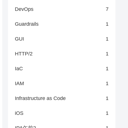
DevOps
7
Guardrails
1
GUI
1
HTTP/2
1
IaC
1
IAM
1
Infrastructure as Code
1
iOS
1
IPA午前2
1