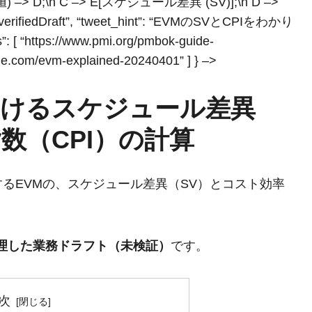
値) –> D;\n C –> E[スケジュール差異 (SV)];\n D –>
nverifiedDraft”, “tweet_hint”: “EVMのSVとCPIをわかり
https://www.pmi.org/pmbok-guide-
ple.com/evm-explained-20240401” ] } –>
おけるスケジュール差異
数（CPI）の計算
るEVMの、スケジュール差異（SV）とコスト効率
整理した業務ドラフト（未検証）
です。
次