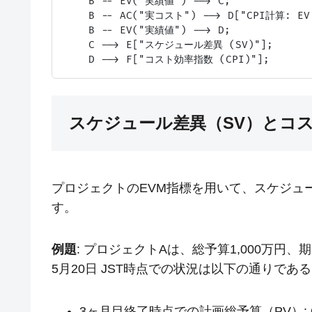
    B -- EV("実績値") --> C;

    B -- AC("実コスト") --> D["CPI計算: EV 
    B -- EV("実績値") --> D;

    C --> E["スケジュール差異 (SV)"];

スケジュール差異（SV）とコス
プロジェクトのEVM指標を用いて、スケジュー
す。
例題
: プロジェクトAは、総予算1,000万円、
5月20日 JST時点での状況は以下の通りであ
3ヶ月目終了時点での計画総予算（PV）: 