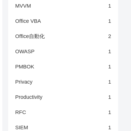
MVVM
1
Office VBA
1
Office自動化
2
OWASP
1
PMBOK
1
Privacy
1
Productivity
1
RFC
1
SIEM
1