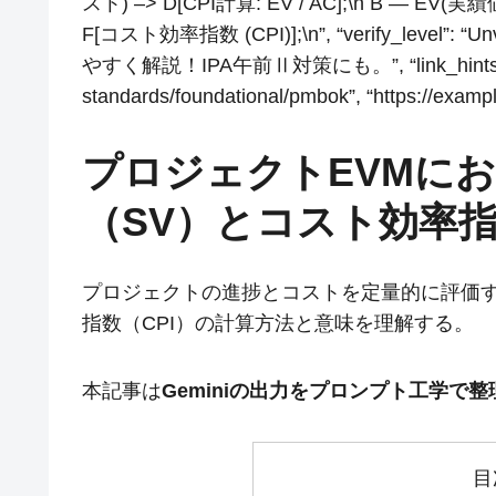
スト) –> D[CPI計算: EV / AC];\n B — EV(実績
F[コスト効率指数 (CPI)];\n”, “verify_level”: “U
やすく解説！IPA午前Ⅱ対策にも。”, “link_hints”: [ “
standards/foundational/pmbok”, “https://exam
プロジェクトEVMに
（SV）とコスト効率指
プロジェクトの進捗とコストを定量的に評価す
指数（CPI）の計算方法と意味を理解する。
本記事は
Geminiの出力をプロンプト工学で
目