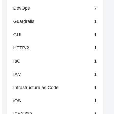
DevOps
7
Guardrails
1
GUI
1
HTTP/2
1
IaC
1
IAM
1
Infrastructure as Code
1
iOS
1
IPA午前2
1