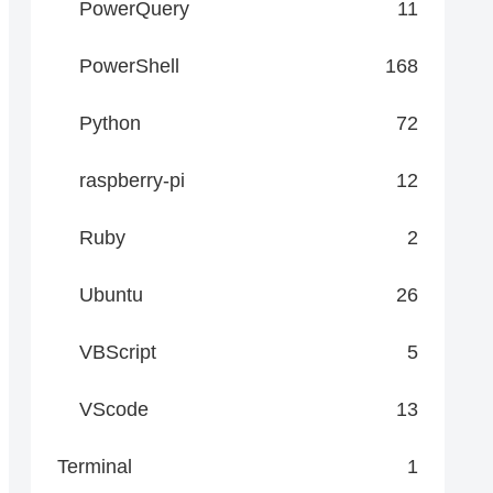
PowerQuery
11
PowerShell
168
Python
72
raspberry-pi
12
Ruby
2
Ubuntu
26
VBScript
5
VScode
13
Terminal
1