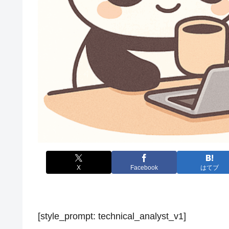
X
Facebook
はてブ
[style_prompt: technical_analyst_v1]