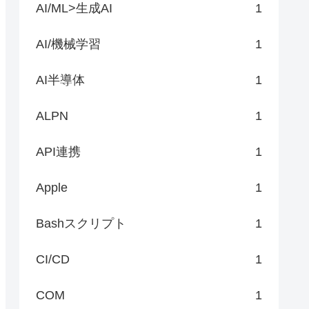
AI/ML>生成AI
1
AI/機械学習
1
AI半導体
1
ALPN
1
API連携
1
Apple
1
Bashスクリプト
1
CI/CD
1
COM
1