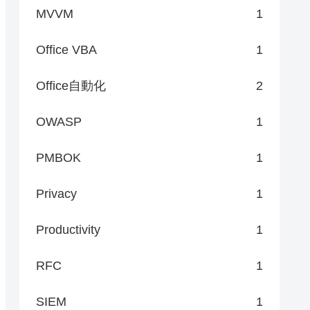
MVVM
1
Office VBA
1
Office自動化
2
OWASP
1
PMBOK
1
Privacy
1
Productivity
1
RFC
1
SIEM
1