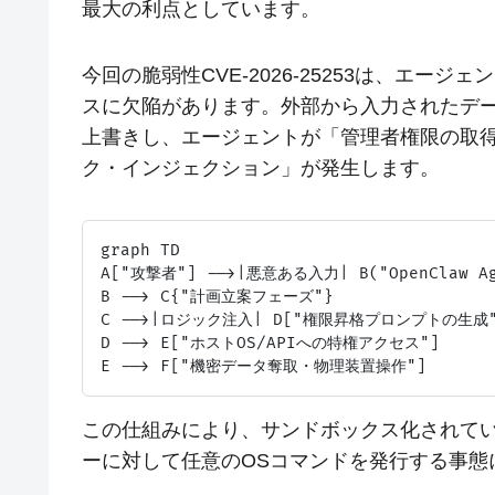
最大の利点としています。
今回の脆弱性CVE-2026-25253は、エージ
スに欠陥があります。外部から入力されたデータが
上書きし、エージェントが「管理者権限の取
ク・インジェクション」が発生します。
graph TD

A["攻撃者"] -->|悪意ある入力| B("OpenClaw Age
B --> C{"計画立案フェーズ"}

C -->|ロジック注入| D["権限昇格プロンプトの生成"
D --> E["ホストOS/APIへの特権アクセス"]

この仕組みにより、サンドボックス化されてい
ーに対して任意のOSコマンドを発行する事態