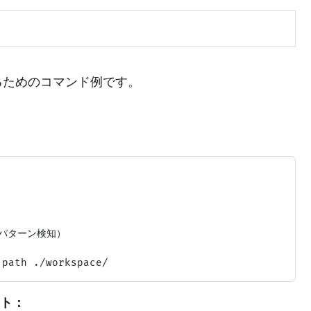
るためのコマンド例です。
のパターン検知）

ート：