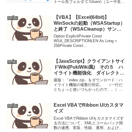
トール先フォルダ C:\Users\（ユーザ名）
\AppData\Local\Google\Chrome\User
Data\Default\Extens...
【VBA】【Excel(64bit)】
EXCEL
WinSockの起動（WSAStartup）
と終了（WSACleanup）サンプ
ル
Option ExplicitPrivate Const
WSA_DESCRIPTIONLEN As Long =
256Private Const
WSA_DESCRIPTIONSIZE As Long =
WSA_DESCRIPTION...
【JavaScript】クライアントサイ
HTML
ドWiki(PukiWiki風) その５ ハ
イライト機能強化 ダイレクト
URL機能の強化
最版：「index.zip」をダウンロード・ハ
イライト機能の複数行対応。 （一行だ
とちょっと使いづらかったので、、）・
ダイレクトURLの機能強化 （file、
Notes(ノーツのURL）、\\サーバー名 追
加）・エイリアス機能強化 （テキス...
Excel VBAでRibbon UIカスタマ
EXCEL
イズ
Excel VBAでRibbon UIをカスタマイズす
る方法について、XMLとコールバック関
数の連携、実装、性能、運用、および注