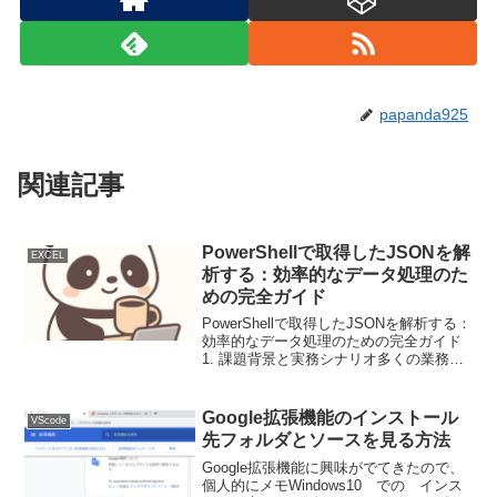
papanda925
関連記事
PowerShellで取得したJSONを解
EXCEL
析する：効率的なデータ処理のた
めの完全ガイド
PowerShellで取得したJSONを解析する：
効率的なデータ処理のための完全ガイド
1. 課題背景と実務シナリオ多くの業務シ
ステムは、Web APIや設定ファイルから
JSON形式でデータを受け渡しします。
PowerShellはシステム管理...
Google拡張機能のインストール
VScode
先フォルダとソースを見る方法
Google拡張機能に興味がでてきたので、
個人的にメモWindows10 での インス