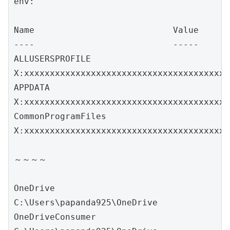
env:

Name                           Value

----                           -----

ALLUSERSPROFILE                
X:xxxxxxxxxxxxxxxxxxxxxxxxxxxxxxxxxxxxxxxx
APPDATA                        
X:xxxxxxxxxxxxxxxxxxxxxxxxxxxxxxxxxxxxxxxx
CommonProgramFiles             
X:xxxxxxxxxxxxxxxxxxxxxxxxxxxxxxxxxxxxxxxx
～～～～

OneDrive                       
C:\Users\papanda925\OneDrive

OneDriveConsumer               