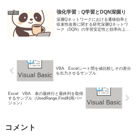
意点を詳細に解説する。背景/要件
Microsoft Officeアプリケーションのリボ
ンUIは、Office 2...
強化学習：Q学習とDQN深掘り
EXCEL
深層Qネットワークにおける遷移効率と
収束性改善に関する研究深層Qネットワ
ーク（DQN）の学習安定性と効率向上を
目指し、経験再生メカニズムとターゲッ
トネットワーク更新頻度の最適化を提案
する。背景（課題/先行研究）Q学習はマ
ルコフ決定過程下での...
VBA Excelシート間を値比較しその差分
を出力させるサンプル
Excel VBA 表の最終行と最終列を取得
するサンプル（UsedRange,Find利用バー
ジョン）
コメント