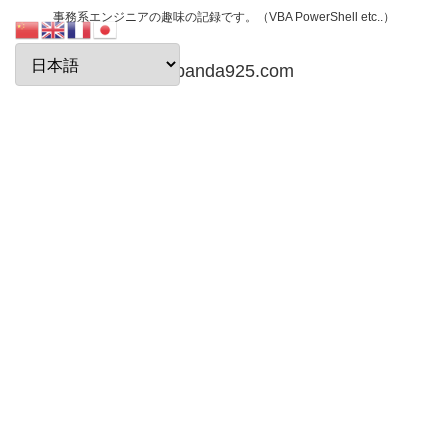
事務系エンジニアの趣味の記録です。（VBA PowerShell etc..）
papanda925.com