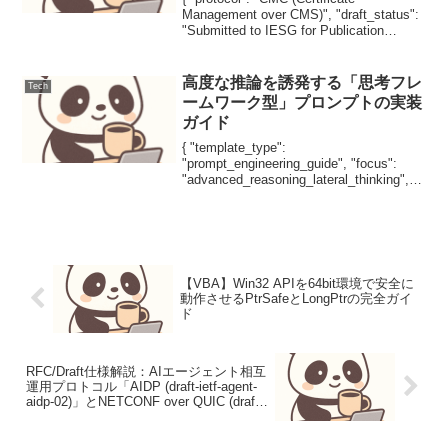
Management over CMS)", "draft_status":
"Submitted to IESG for Publication
(rfc5272bis/rf...
高度な推論を誘発する「思考フレ
Tech
ームワーク型」プロンプトの実装
ガイド
{ "template_type":
"prompt_engineering_guide", "focus":
"advanced_reasoning_lateral_thinking",
"techniques": , "target_m...
【VBA】Win32 APIを64bit環境で安全に
動作させるPtrSafeとLongPtrの完全ガイ
ド
RFC/Draft仕様解説：AIエージェント相互
運用プロトコル「AIDP (draft-ietf-agent-
aidp-02)」とNETCONF over QUIC (draft-
ietf-netconf-netconf-over-quic-03) による
次世代ネットワーク自動化