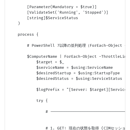
        [Parameter(Mandatory = $true)]

        [ValidateSet('Running', 'Stopped')]

        [string]$ServiceStatus

    )

    process {

        # PowerShell 7以降の並列処理（ForEach-Object -P
        $ComputerName | ForEach-Object -ThrottleLimit
            $target = $_

            $serviceName = $using:ServiceName

            $desiredStartup = $using:StartupType

            $desiredStatus = $using:ServiceStatus

            $logPrefix = "[Server: $target][Service: 
            try {

                # -----------------------------------
                # 1. GET: 現在の状態を取得 (CIMセッション