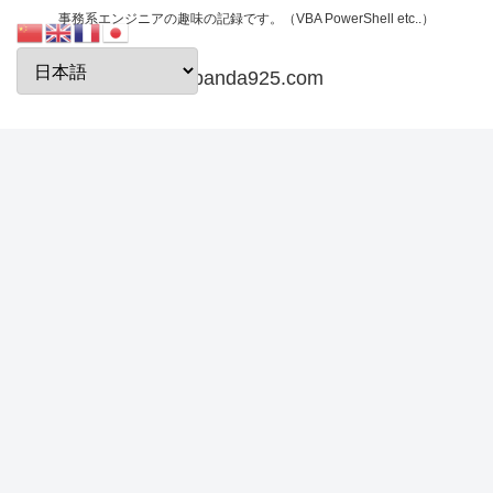
事務系エンジニアの趣味の記録です。（VBA PowerShell etc..）
papanda925.com