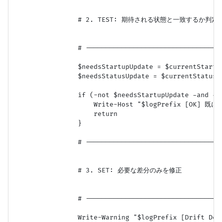
                # 2. TEST: 期待される状態と一致するか判定

                # -----------------------------------
                $needsStartupUpdate = $currentStartup
                $needsStatusUpdate = $currentStatus -
                if (-not $needsStartupUpdate -and -no
                    Write-Host "$logPrefix [OK]
                    return

                }

                # -----------------------------------
                # 3. SET: 必要な差分のみを修正

                # -----------------------------------
                Write-Warning "$logPrefix [Dr