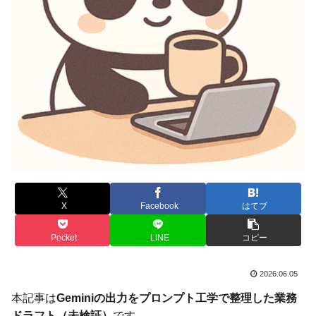
X
Facebook
はてブ
Pocket
LINE
コピー
2026.06.05
本記事は
Geminiの出力をプロンプト工学で整理した業務
ドラフト（未検証）
です。