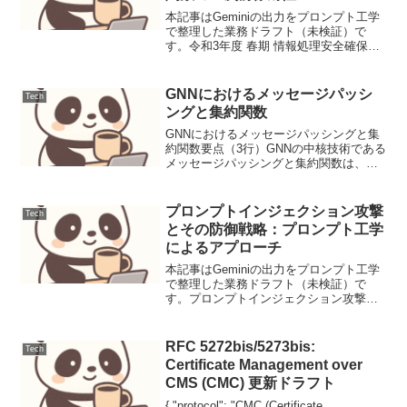
本記事はGeminiの出力をプロンプト工学
で整理した業務ドラフト（未検証）で
す。令和3年度 春期 情報処理安全確保支
援士試験 午前Ⅱ 問1 ハッシュ関数の一次
前像耐性ハッシュ関数が備えるべき主要
な耐性の定義を問う問題です。与えられ
GNNにおけるメッセージパッシ
Tech
たハッシュ...
ングと集約関数
GNNにおけるメッセージパッシングと集
約関数要点（3行）GNNの中核技術である
メッセージパッシングと集約関数は、ノ
ード間の情報伝播と特徴量更新を担う。
その設計がモデルの表現能力と計算効率
を決定し、特に過平滑化やスケーラビリ
プロンプトインジェクション攻撃
Tech
ティの課題解決に直...
とその防御戦略：プロンプト工学
によるアプローチ
本記事はGeminiの出力をプロンプト工学
で整理した業務ドラフト（未検証）で
す。プロンプトインジェクション攻撃と
その防御戦略：プロンプト工学によるア
プローチ大規模言語モデル（LLM）の普
及に伴い、そのセキュリティに関する課
RFC 5272bis/5273bis:
Tech
題も顕在化していま...
Certificate Management over
CMS (CMC) 更新ドラフト
{ "protocol": "CMC (Certificate