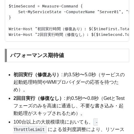
$timeSecond = Measure-Command {

    Set-MyServiceState -ComputerName "Server01", "Se
}

Write-Host "初回実行時間（修復あり）: $($timeFirst.TotalSe
パフォーマンス期待値
初回実行（修復あり）
: 約3.5秒〜5.0秒（サービスの
起動処理時間やWMIプロバイダーの応答を待つた
め）。
2回目実行（修復なし）
: 約0.5秒〜0.8秒（GetとTest
フェーズのみを高速に通過し、不要な書き込み・起
動処理がスキップされるため）。
100台以上の大規模環境においても、
-
による並列度調整により、リソース
ThrottleLimit