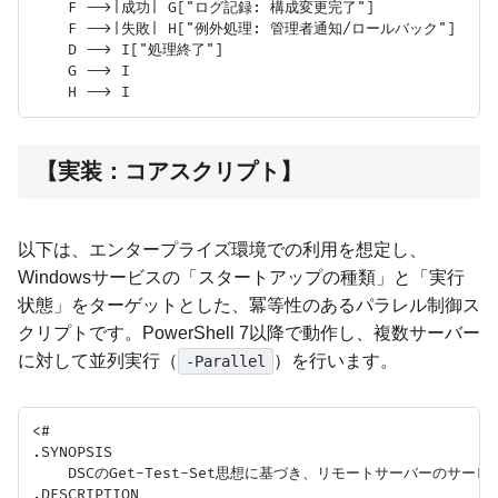
    F -->|成功| G["ログ記録: 構成変更完了"]

    F -->|失敗| H["例外処理: 管理者通知/ロールバック"]

    D --> I["処理終了"]

    G --> I

【実装：コアスクリプト】
以下は、エンタープライズ環境での利用を想定し、
Windowsサービスの「スタートアップの種類」と「実行
状態」をターゲットとした、冪等性のあるパラレル制御ス
クリプトです。PowerShell 7以降で動作し、複数サーバー
に対して並列実行（
）を行います。
-Parallel
<#

.SYNOPSIS

    DSCのGet-Test-Set思想に基づき、リモートサーバーのサー
.DESCRIPTION
