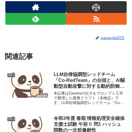
papanda925
関連記事
LLM自律協調型レッドチーム
Tech
「Co-RedTeam」の台頭と、AI駆
動型自動攻撃に対する動的防御態
勢
本記事はGeminiの出力をプロンプト工学
で整理した業務ドラフト（未検証）で
す。LLM自律協調型レッドチーム「Co-
RedTeam」の台頭と、AI駆動型自動攻撃
に対する動的防御態勢【脅威の概要と背
景】2024年に提唱された、複数のLLMエ
令和3年度 春期 情報処理安全確保
Tech
ー...
支援士試験 午前Ⅱ 問1 ハッシュ
関数の一次前像耐性