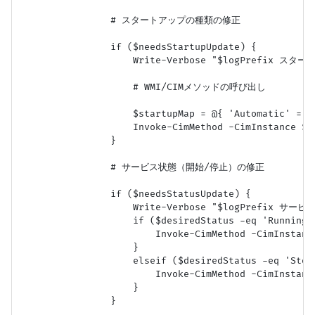
                # スタートアップの種類の修正

                if ($needsStartupUpdate) {

                    Write-Verbose "$logPrefix ス
                    # WMI/CIMメソッドの呼び出し

                    $startupMap = @{ 'Automatic' = '
                    Invoke-CimMethod -CimInstance $c
                }

                # サービス状態（開始/停止）の修正

                if ($needsStatusUpdate) {

                    Write-Verbose "$logPrefix サー
                    if ($desiredStatus -eq 'Running')
                        Invoke-CimMethod -CimInstanc
                    }

                    elseif ($desiredStatus -eq 'Stopp
                        Invoke-CimMethod -CimInstanc
                    }

                }
