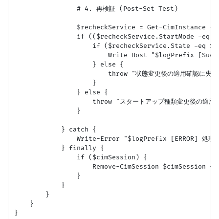
                # 4. 再検証 (Post-Set Test)

                $recheckService = Get-CimInstance -C
                if (($recheckService.StartMode -eq '
                    if ($recheckService.State -eq $de
                        Write-Host "$logPrefix 
                    } else {

                        throw "状態変更後の適用確認に失敗し
                    }

                } else {

                    throw "スタートアップ種類変更後の適
                }

            } catch {

                Write-Error "$logPrefix [ERROR]
            } finally {

                if ($cimSession) {

                    Remove-CimSession $cimSession -Er
                }

            }

        }

    }
