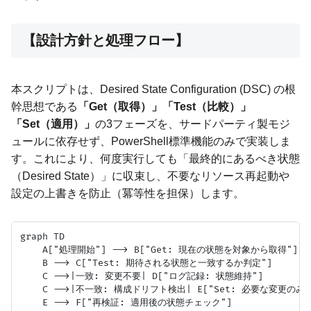
【設計方針と処理フロー】
本スクリプトは、Desired State Configuration (DSC) の根
幹思想である
「Get（取得）」「Test（比較）」
「Set（適用）」
の3フェーズを、サードパーティ製モジ
ュールに依存せず、PowerShell標準機能のみで実装しま
す。これにより、何度実行しても「最終的にあるべき状態
（Desired State）」に収束し、不要なリソース再起動や
設定の上書きを防止（冪等性を担保）します。
graph TD

    A["処理開始"] --> B["Get: 現在の状態を対象から取得"]

    B --> C["Test: 期待される状態と一致するか判定"]

    C -->|一致: 変更不要| D["ログ記録: 状態維持"]

    C -->|不一致: 構成ドリフト検出| E["Set: 必要な変更のみを
    E --> F["再検証: 適用後の状態チェック"]
