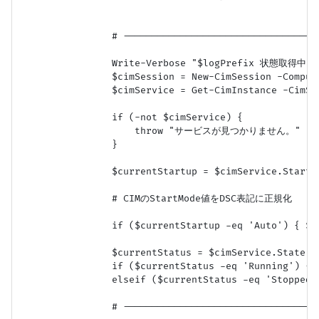
                # -----------------------------------
                Write-Verbose "$logPrefix 状態取得中...
                $cimSession = New-CimSession -Comput
                $cimService = Get-CimInstance -CimSe
                if (-not $cimService) {

                    throw "サービスが見つかりません。"

                }

                $currentStartup = $cimService.StartMo
                # CIMのStartMode値をDSC表記に正規化

                if ($currentStartup -eq 'Auto') { $cu
                $currentStatus = $cimService.State

                if ($currentStatus -eq 'Running') { $
                elseif ($currentStatus -eq 'Stopped'
                # -----------------------------------