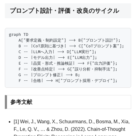
プロンプト設計・評価・改良のサイクル
graph TD

    A["要求定義・制約設定"] --> B{"プロンプト設計"};

    B -- |CoT原則に基づき| --> C["CoTプロンプト案"];

    C -- |LLMへ入力| --> D["LLM実行"];

    D -- |モデル出力| --> E["LLM出力"];

    E -- |品質・形式・推論検証| --> F{"出力評価"};

    F -- |改善点特定| --> G["誤り分析・抑制手法"];

    G -- |プロンプト修正| --> B;

参考文献
[1] Wei, J., Wang, X., Schuurmans, D., Bosma, M., Xia,
F., Le, Q. V., … & Zhou, D. (2022). Chain-of-Thought