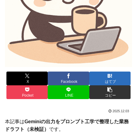
X
Facebook
はてブ
Pocket
LINE
コピー
2025.12.03
本記事は
Geminiの出力をプロンプト工学で整理した業務
ドラフト（未検証）
です。