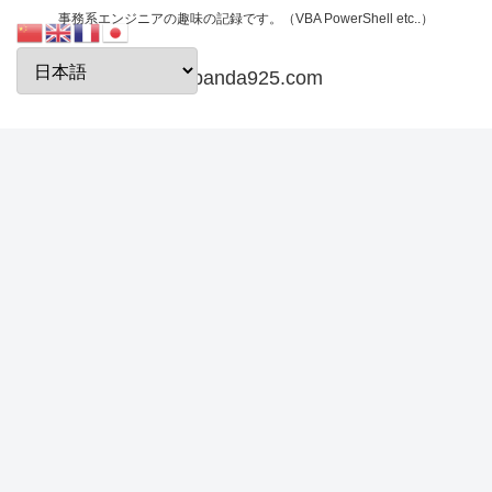
事務系エンジニアの趣味の記録です。（VBA PowerShell etc..）
papanda925.com