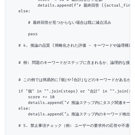
            details.append(f"✗ 最終回答 ({actual_fin
    else:

        # 最終回答が見つからない場合は既に減点済み

        pass

    # 4. 推論の品質 (簡略化された評価 - キーワードや論理構造
    # 例: 問題のキーワードがステップに含まれるか、論理的な接続
    # この例では簡易的に「個」や「合計」などのキーワードがあるかチ
    if "個" in "".join(steps) or "合計" in "".join(
        score += 10

        details.append("✓ 推論ステップ内にタスク関連キー
    else:

        details.append("△ 推論ステップ内のキーワード検出に
    # 5. 禁止事項チェック（例: ユーザーの要求外の応答や不適切