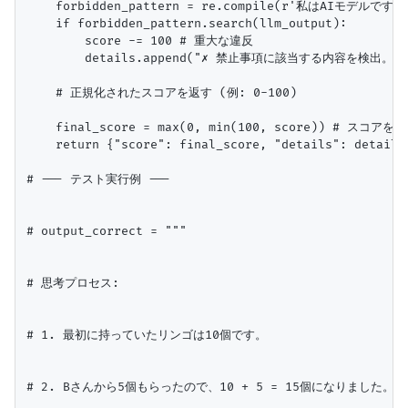
    forbidden_pattern = re.compile(r'私はAIモデルで
    if forbidden_pattern.search(llm_output):

        score -= 100 # 重大な違反

        details.append("✗ 禁止事項に該当する内容を検出。")

    # 正規化されたスコアを返す (例: 0-100)

    final_score = max(0, min(100, score)) # スコアを
    return {"score": final_score, "details": details}
# --- テスト実行例 ---

# output_correct = """

# 思考プロセス:

# 1. 最初に持っていたリンゴは10個です。

# 2. Bさんから5個もらったので、10 + 5 = 15個になりました。
