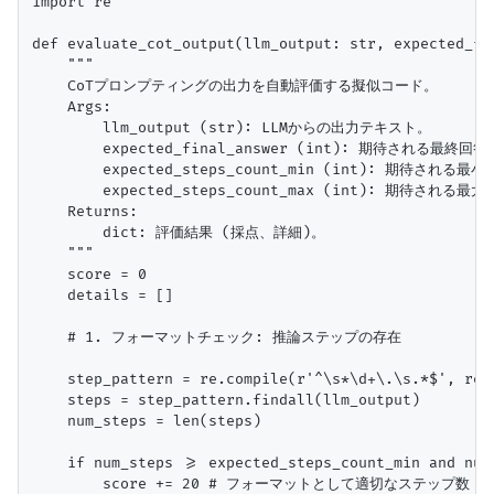
import re

def evaluate_cot_output(llm_output: str, expected_fi
    """

    CoTプロンプティングの出力を自動評価する擬似コード。

    Args:

        llm_output (str): LLMからの出力テキスト。

        expected_final_answer (int): 期待される最終回
        expected_steps_count_min (int): 期待される最
        expected_steps_count_max (int): 期待される最
    Returns:

        dict: 評価結果 (採点、詳細)。

    """

    score = 0

    details = []

    # 1. フォーマットチェック: 推論ステップの存在

    step_pattern = re.compile(r'^\s*\d+\.\s.*$', re.M
    steps = step_pattern.findall(llm_output)

    num_steps = len(steps)

    if num_steps >= expected_steps_count_min and num
        score += 20 # フォーマットとして適切なステップ数
