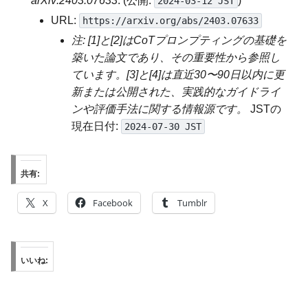
arXiv:2403.07633
. (公開:
)
2024-03-12 JST
URL:
https://arxiv.org/abs/2403.07633
注: [1]と[2]はCoTプロンプティングの基礎を
築いた論文であり、その重要性から参照し
ています。[3]と[4]は直近30〜90日以内に更
新または公開された、実践的なガイドライ
ンや評価手法に関する情報源です。
JSTの
現在日付:
2024-07-30 JST
共有:
X
Facebook
Tumblr
いいね: