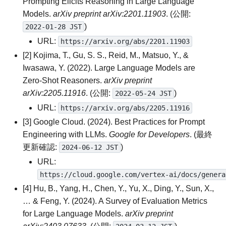
Prompting Elicits Reasoning in Large Language
Models.
arXiv preprint arXiv:2201.11903
. (公開:
)
2022-01-28 JST
URL:
https://arxiv.org/abs/2201.11903
[2] Kojima, T., Gu, S. S., Reid, M., Matsuo, Y., &
Iwasawa, Y. (2022). Large Language Models are
Zero-Shot Reasoners.
arXiv preprint
arXiv:2205.11916
. (公開:
)
2022-05-24 JST
URL:
https://arxiv.org/abs/2205.11916
[3] Google Cloud. (2024). Best Practices for Prompt
Engineering with LLMs.
Google for Developers
. (最終
更新確認:
)
2024-06-12 JST
URL:
https://cloud.google.com/vertex-ai/docs/genera
[4] Hu, B., Yang, H., Chen, Y., Yu, X., Ding, Y., Sun, X.,
… & Feng, Y. (2024). A Survey of Evaluation Metrics
for Large Language Models.
arXiv preprint