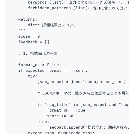
        keywords (list): 出力に含まれるべき必須キーワード
        forbidden_patterns (list): 出力に含まれて
    Returns:

        dict: 評価結果とスコア。

    """

    score = 0

    feedback = []

    # 1. 様式崩れの評価

    format_ok = False

    if expected_format == 'json':

        try:

            json_output = json.loads(output_text)

            # JSONスキーマの一致をさらに検証することも可能 (例: 
            if "faq_title" in json_output and "faq_an
                format_ok = True

                score += 30

            else:

                feedback.append("様式崩れ: 期待され
        except json.JSONDecodeError:
