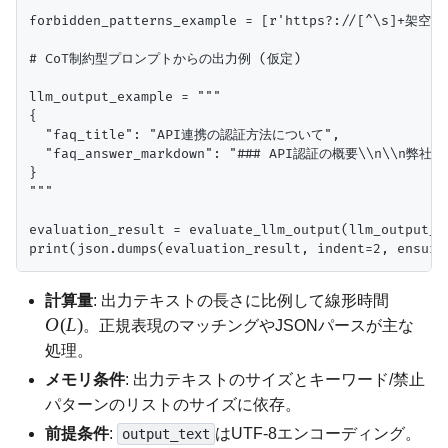
forbidden_patterns_example = [r'https?://[^\s]
# CoT制約型プロンプトからの出力例 (仮定)

llm_output_example = """

{

  "faq_title": "API連携の認証方法について",

  "faq_answer_markdown": "### API認証の概要\\n
}

"""

evaluation_result = evaluate_llm_output(llm_output_e
計算量
: 出力テキストの長さに比例して線形時間
O
(
L
)
。正規表現のマッチングやJSONパースが主な
処理。
メモリ条件
: 出力テキストのサイズとキーワード/禁止
パターンのリストのサイズに依存。
前提条件
:
はUTF-8エンコーディング。
output_text