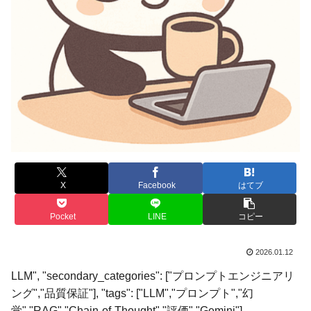
X
Facebook
はてブ
Pocket
LINE
コピー
2026.01.12
LLM", "secondary_categories": ["プロンプトエンジニアリ
ング","品質保証"], "tags": ["LLM","プロンプト","幻
覚","RAG","Chain-of-Thought","評価","Gemini"],