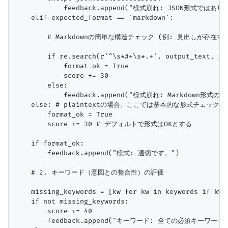
            feedback.append("様式崩れ: JSON形式ではあり
    elif expected_format == 'markdown':

        # Markdownの簡単な構造チェック (例: 見出しが存在する
        if re.search(r'^\s*#+\s*.+', output_text, re.
            format_ok = True

            score += 30

        else:

            feedback.append("様式崩れ: Markdown
    else: # plaintextの場合、ここでは基本的な形式チェックは
        format_ok = True

        score += 30 # デフォルトで形式はOKとする

    if format_ok:

        feedback.append("様式: 適切です。")

    # 2. キーワード（意図との整合性）の評価

    missing_keywords = [kw for kw in keywords if kw n
    if not missing_keywords:

        score += 40

        feedback.append("キーワード: 全ての必須キーワー