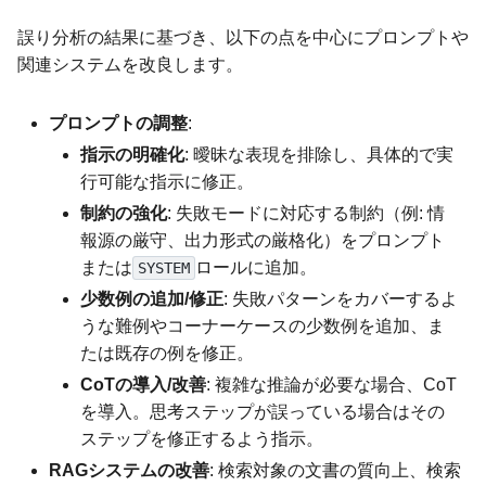
誤り分析の結果に基づき、以下の点を中心にプロンプトや
関連システムを改良します。
プロンプトの調整
:
指示の明確化
: 曖昧な表現を排除し、具体的で実
行可能な指示に修正。
制約の強化
: 失敗モードに対応する制約（例: 情
報源の厳守、出力形式の厳格化）をプロンプト
または
ロールに追加。
SYSTEM
少数例の追加/修正
: 失敗パターンをカバーするよ
うな難例やコーナーケースの少数例を追加、ま
たは既存の例を修正。
CoTの導入/改善
: 複雑な推論が必要な場合、CoT
を導入。思考ステップが誤っている場合はその
ステップを修正するよう指示。
RAGシステムの改善
: 検索対象の文書の質向上、検索