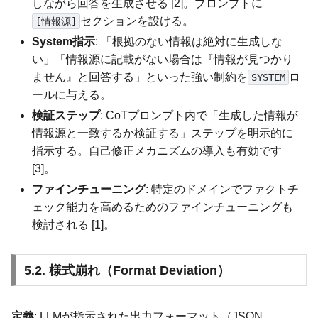
しながら回答を生成させる [2]。プロンプトに
セクションを設ける。
[情報源]
System指示
: 「根拠のない情報は絶対に生成しな
い」「情報源に記載がない場合は『情報が見つかり
ません』と回答する」といった強い制約を
ロ
SYSTEM
ールに与える。
検証ステップ
: CoTプロンプト内で「生成した情報が
情報源と一致するか検証する」ステップを明示的に
指示する。自己修正メカニズムの導入も有効です
[3]。
ファインチューニング
: 特定のドメインでファクトチ
ェック能力を高めるためのファインチューニングも
検討される [1]。
5.2. 様式崩れ（Format Deviation）
定義
: LLMが指示された出力フォーマット（JSON,