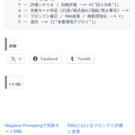
    F -- 評価シナリオ / 自動評価 --> G{"誤り分析"};

    G -- 失敗モード特定 (幻覚/様式崩れ/脱線/禁止事項) --> H{
    H -- プロンプト修正 / RAG改善 / 後処理強化 --> C;

共有:
X
Facebook
Tumblr
いいね:
Negative Promptingで失敗モ
RAGにおけるプロンプト評価
ード抑制
と改善