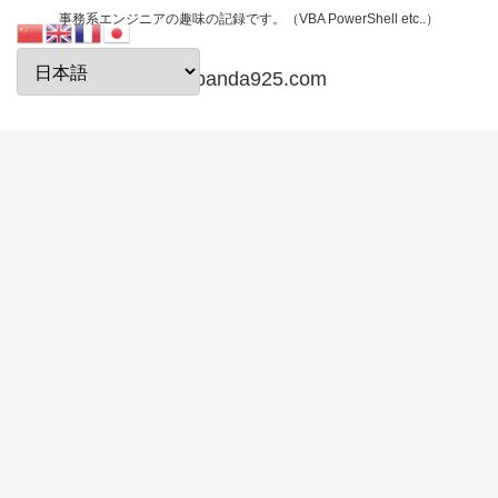
事務系エンジニアの趣味の記録です。（VBA PowerShell etc..）
papanda925.com