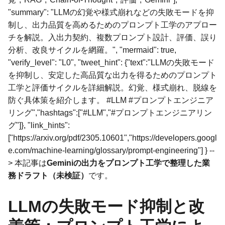
"summary": "LLMの幻覚や様式崩れなどの失敗モードを抑
制し、出力品質を高めるためのプロンプト工学のアプロー
チを解説。入出力契約、複数プロンプト設計、評価、誤り
分析、改良サイクルを網羅。", "mermaid": true,
"verify_level": "L0", "tweet_hint": {"text":"LLMの失敗モード
を抑制し、安定した高品質な出力を得るためのプロンプト
工学と評価サイクルを詳細解説。幻覚、様式崩れ、脱線を
防ぐ具体策を紹介します。 #LLM #プロンプトエンジニア
リング","hashtags":["#LLM","#プロンプトエンジニアリン
グ"]}, "link_hints":
["https://arxiv.org/pdf/2305.10601","https://developers.googl
e.com/machine-learning/glossary/prompt-engineering"] } --
> 本記事は
Geminiの出力をプロンプト工学で整理した業
務ドラフト（未検証）
です。
LLMの失敗モード抑制と改