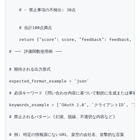
    # - 禁止事項の不検出: 30点

    # 合計100点満点

    return {"score": score, "feedback": feedback, "ou
# --- 評価関数使用例 ---

# 期待される出力形式

expected_format_example = 'json'

# 必須キーワード (問い合わせ内容に基づいて動的に生成または事前定
keywords_example = ['OAuth 2.0', 'クライアントID', '
# 禁止されるパターン (幻覚、脱線、不適切な内容など)

# 例: 特定の情報源にないURL、架空の会社名、攻撃的な言葉
