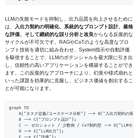
LLMの失敗モードを抑制し、出力品質を向上させるために
は、
入出力契約の明確化、系統的なプロンプト設計、厳格
な評価、そして継続的な誤り分析と改良
からなる反復的な
サイクルが不可欠です。RAGやCoTのような高度なプロ
ンプト技術を適切に組み合わせ、System指示や自動評価
を駆使することで、LLMのポテンシャルを最大限に引き出
し、信頼性の高いアプリケーションを構築することができ
ます。この反復的なアプローチにより、幻覚や様式崩れと
いった課題を効果的に克服し、ビジネス価値を創出するこ
とが可能になります。
graph TD

    A["タスク定義/ユースケース分析"] --> B("入出力契約の策定"
    B --> C{"プロンプト設計"};

    C -- ゼロショット / 少数例 / CoT制約型 --> D["LLMモデル
    D --> E["LLM出力"];

    E --> F{"評価"};
