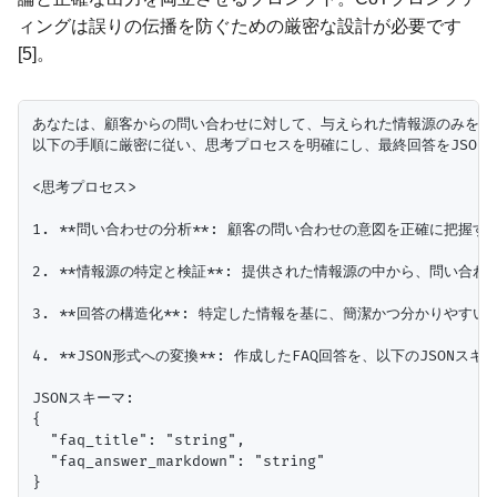
ィングは誤りの伝播を防ぐための厳密な設計が必要です
[5]。
あなたは、顧客からの問い合わせに対して、与えられた情報源のみを使用
以下の手順に厳密に従い、思考プロセスを明確にし、最終回答をJSON形
<思考プロセス>

1. **問い合わせの分析**: 顧客の問い合わせの意図を正確に把握する
2. **情報源の特定と検証**: 提供された情報源の中から、問い
3. **回答の構造化**: 特定した情報を基に、簡潔かつ分かりやすいF
4. **JSON形式への変換**: 作成したFAQ回答を、以下のJSONス
JSONスキーマ:

{

  "faq_title": "string",

  "faq_answer_markdown": "string"

}
