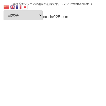
事務系エンジニアの趣味の記録です。（VBA PowerShell etc..）
papanda925.com