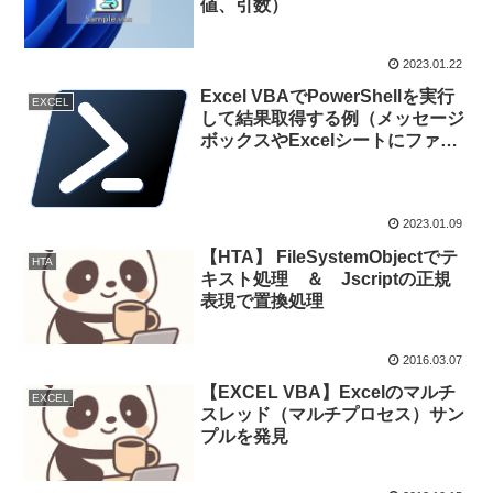
値、引数）
2023.01.22
Excel VBAでPowerShellを実行
EXCEL
して結果取得する例（メッセージ
ボックスやExcelシートにファイ
ル名一覧を表示）
2023.01.09
【HTA】 FileSystemObjectでテ
HTA
キスト処理 ＆ Jscriptの正規
表現で置換処理
2016.03.07
【EXCEL VBA】Excelのマルチ
EXCEL
スレッド（マルチプロセス）サン
プルを発見