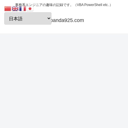
事務系エンジニアの趣味の記録です。（VBA PowerShell etc..）
papanda925.com