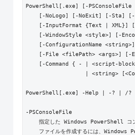
PowerShell[.exe] [-PSConsoleFile 
    [-NoLogo] [-NoExit] [-Sta] [-Mta] [-NoProfile] [-NonInteractive]

    [-InputFormat {Text | XML}] [-OutputFormat {Text | XML}]

    [-WindowStyle <style>] [-EncodedCommand <Base64EncodedCommand>]

    [-ConfigurationName <string>]

    [-File <filePath> <args>] [-ExecutionPolicy <ExecutionPolicy>]

    [-Command { - | <script-block> [-args <arg-array>]

                  | <string> [<CommandParameters>] } ]

PowerShell[.exe] -Help | -? | /?

-PSConsoleFile

    指定した Windows PowerShell コンソール ファイルを読み込みます。コンソール

    ファイルを作成するには、Windows PowerShell で Export-Console を使用しま