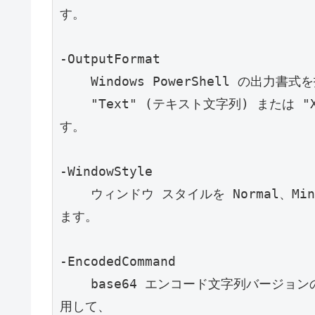
す。

-OutputFormat

    Windows PowerShell の出力書式を指定します。有効な値は

    "Text" (テキスト文字列) または "XML" (シリアライズされた CLIXML 形式) で
す。

-WindowStyle

    ウィンドウ スタイルを Normal、Minimized、Maximized または Hidden に設定し
ます。

-EncodedCommand

    base64 エンコード文字列バージョンのコマンドを受け入れます。このパラメーターを使
用して、
