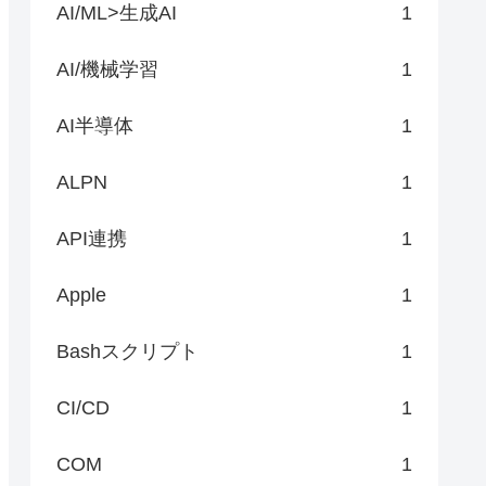
AI/ML>生成AI
1
AI/機械学習
1
AI半導体
1
ALPN
1
API連携
1
Apple
1
Bashスクリプト
1
CI/CD
1
COM
1