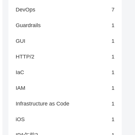
DevOps
7
Guardrails
1
GUI
1
HTTP/2
1
IaC
1
IAM
1
Infrastructure as Code
1
iOS
1
IPA午前2
1