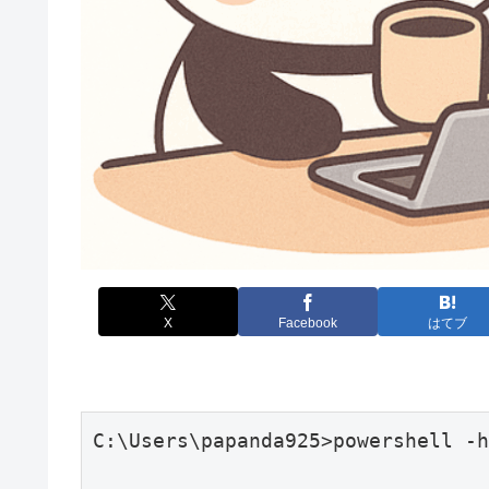
X
Facebook
はてブ
C:\Users\papanda925>powershell -h
