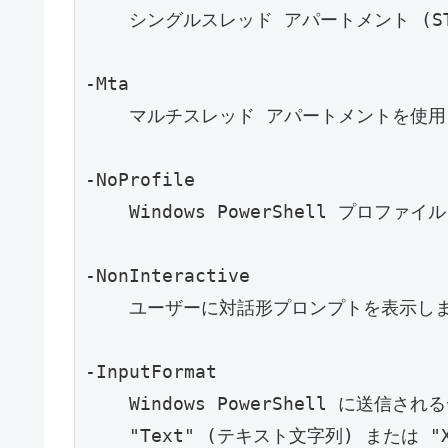
    シングルスレッド アパートメント (STA) が既定です。

-Mta

    マルチスレッド アパートメントを使用してシェルを開始します。

-NoProfile

    Windows PowerShell プロファイルを読み込みません。

-NonInteractive

    ユーザーに対話形プロンプトを表示しません。

-InputFormat

    Windows PowerShell に送信されるデータの形式を指定します。有効な値は

    "Text" (テキスト文字列) または "XML" (シリアライズされた CLIXML 形式) で