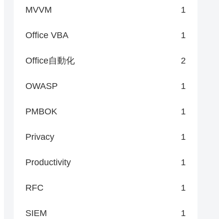
MVVM
1
Office VBA
1
Office自動化
2
OWASP
1
PMBOK
1
Privacy
1
Productivity
1
RFC
1
SIEM
1