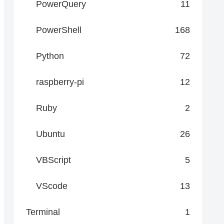
PowerQuery
11
PowerShell
168
Python
72
raspberry-pi
12
Ruby
2
Ubuntu
26
VBScript
5
VScode
13
Terminal
1