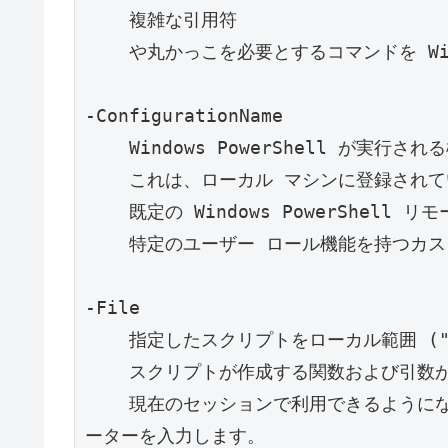
    複雑な引用符

    や丸かっこを必要とするコマンドを Windows PowerShell に送信します。

-ConfigurationName

    Windows PowerShell が実行される構成エンドポイントを指定します。

    これは、ローカル マシンに登録されている任意のエンドポイント、たとえば

    既定の Windows PowerShell リモート エンドポイントや

    特定のユーザー ロール機能を持つカスタム エンドポイントなどにすることができます。

-File

    指定したスクリプトをローカル範囲 ("ドット ソース") で実行することにより、

    スクリプトが作成する関数および引数が

    現在のセッションで利用できるようになります。スクリプト ファイルのパスおよびパラメ
ーターを入力します。
