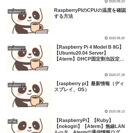
2020.09.23
RaspberryPIのCPUの温度を確認
raspberry-pi
する方法
2020.09.20
【Raspberry Pi 4 Model B 8G】
raspberry-pi
【Ubuntu20.04 Server】
【Aterm】DHCP固定割当設定の
備忘録『dhcp-identifier: mac』
2020.07.28
【raspberry pi】最新情報（ディ
raspberry-pi
スプレイ、OS）
2015.09.13
【RaspberryPi】【Ruby】
HTML
【nokogiri】【Aterm】無線LAN
ルータ Atermの通信情報ログを