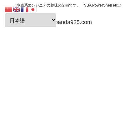
事務系エンジニアの趣味の記録です。（VBA PowerShell etc..）
papanda925.com