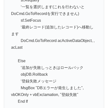
sf.Requery
‘一覧を選択します(これを行わないと
DoCmd.GoToRecordを実行できません)
sf.SetFocus
‘最終レコード(追加したレコード)へ移動し
ます
DoCmd.GoToRecord acActiveDataObject, ,
acLast
Else
‘追加が失敗しっときはロールバック
objDB.Rollback
‘登録失敗メッセージ
MsgBox "DBエラーが発生しました",
vbOKOnly + vbExclamation, "登録失敗"
End If