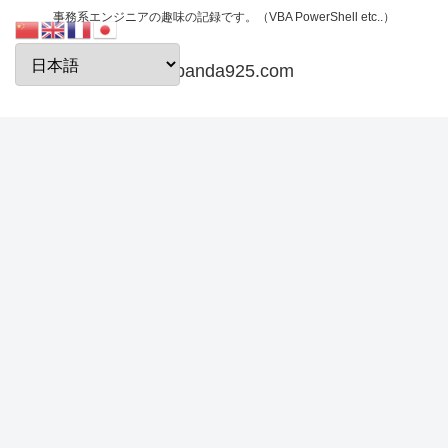
事務系エンジニアの趣味の記録です。（VBA PowerShell etc..）
papanda925.com