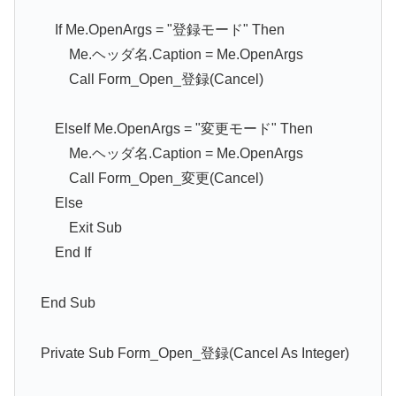
If Me.OpenArgs = "登録モード" Then
Me.ヘッダ名.Caption = Me.OpenArgs
Call Form_Open_登録(Cancel)
ElseIf Me.OpenArgs = "変更モード" Then
Me.ヘッダ名.Caption = Me.OpenArgs
Call Form_Open_変更(Cancel)
Else
Exit Sub
End If
End Sub
Private Sub Form_Open_登録(Cancel As Integer)