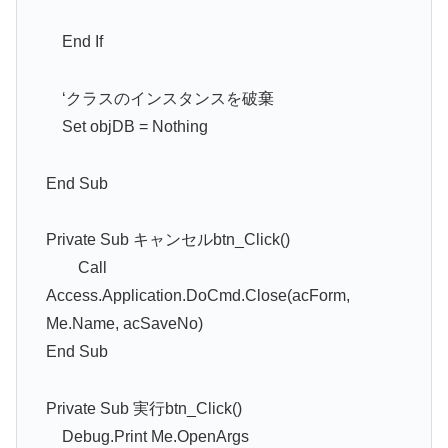
End If
‘クラスのインスタンスを破棄
Set objDB = Nothing
End Sub
Private Sub キャンセルbtn_Click()
Call
Access.Application.DoCmd.Close(acForm,
Me.Name, acSaveNo)
End Sub
Private Sub 実行btn_Click()
Debug.Print Me.OpenArgs