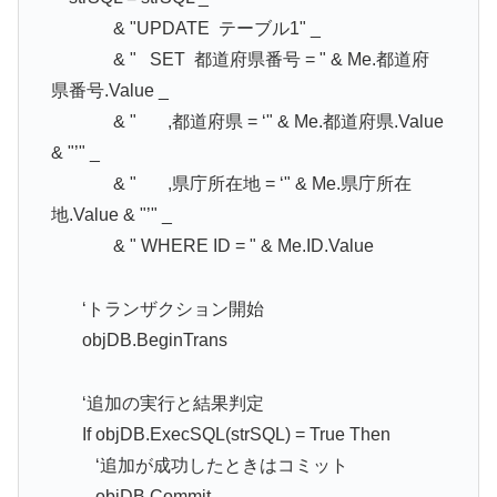
& "UPDATE テーブル1" _
& " SET 都道府県番号 = " & Me.都道府
県番号.Value _
& " ,都道府県 = ‘" & Me.都道府県.Value
& "’" _
& " ,県庁所在地 = ‘" & Me.県庁所在
地.Value & "’" _
& " WHERE ID = " & Me.ID.Value
‘トランザクション開始
objDB.BeginTrans
‘追加の実行と結果判定
If objDB.ExecSQL(strSQL) = True Then
‘追加が成功したときはコミット
objDB.Commit