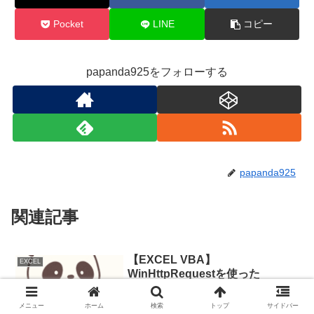
Pocket
LINE
コピー
papanda925をフォローする
papanda925
関連記事
【EXCEL VBA】
EXCEL
WinHttpRequestを使った
YahooJapan のHTML取得サンプ
ル
Webでいろいろサンプルを探している中
メニュー
ホーム
検索
トップ
サイドバー