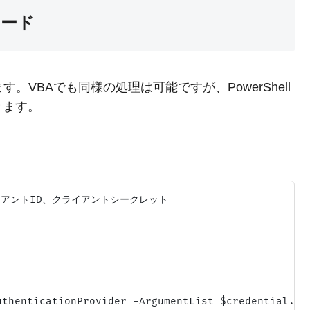
装コード
ます。VBAでも同様の処理は可能ですが、PowerShell
きます。
アントID、クライアントシークレット

uthenticationProvider -ArgumentList $credential.Us