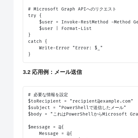
# Microsoft Graph APIへのリクエスト

try {

    $user = Invoke-RestMethod -Method G
    $user | Format-List

}

catch {

    Write-Error "Error: $_"

3.2 応用例：メール送信
# 必要な情報を設定

$toRecipient = "recipient@example.com"

$subject = "PowerShellで送信したメール"

$body = "これはPowerShellからMicrosoft
$message = @{

    Message = @{
