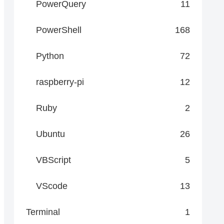
PowerQuery
11
PowerShell
168
ers @{Authorization = "Bearer $($context.GetAccess
Python
72
raspberry-pi
12
Ruby
2
Ubuntu
26
VBScript
5
VScode
13
Terminal
1