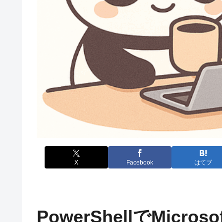
X
Facebook
はてブ
PowerShellでMicro