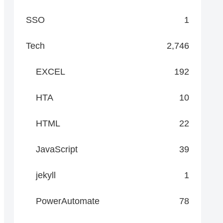
SSO
1
Tech
2,746
EXCEL
192
HTA
10
HTML
22
JavaScript
39
jekyll
1
PowerAutomate
78
erName, $credential.GetNetworkCredential().Password