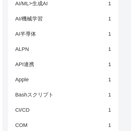
AI/ML>生成AI
1
AI/機械学習
1
AI半導体
1
ALPN
1
API連携
1
Apple
1
Bashスクリプト
1
CI/CD
1
COM
1