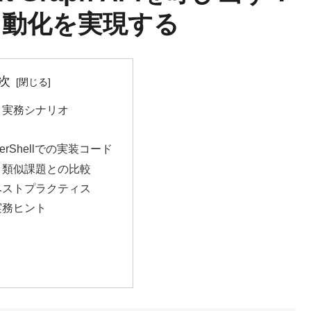
65自動化を実現する
次
景と実務シナリオ
PowerShellでの実装コード
開・類似課題との比較
とベストプラクティス
実務ヒント