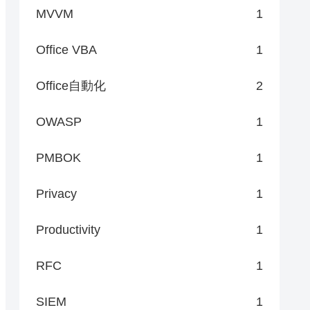
MVVM
1
Office VBA
1
Office自動化
2
OWASP
1
PMBOK
1
Privacy
1
Productivity
1
RFC
1
SIEM
1