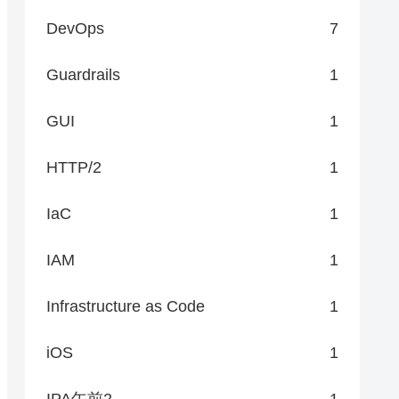
DevOps
7
Guardrails
1
GUI
1
HTTP/2
1
IaC
1
IAM
1
Infrastructure as Code
1
iOS
1
IPA午前2
1