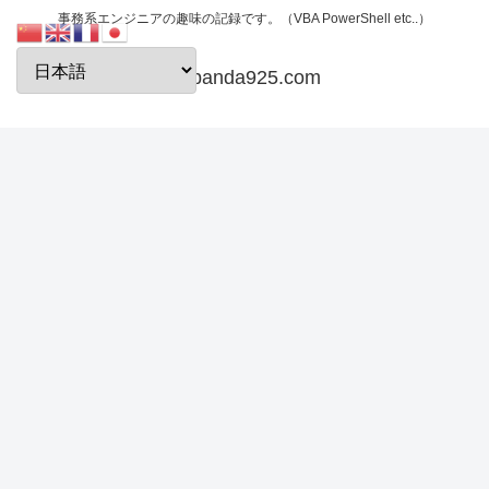
事務系エンジニアの趣味の記録です。（VBA PowerShell etc..）
papanda925.com