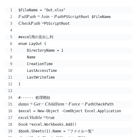
$FileName = "Out.xlsx"
F
u
llP
a
t
h
=
J
o
in
−
P
a
t
h
PSScriptRoot $FileName
C
h
ec
k
P
a
t
h
=
PSScriptRoot 
#excel用の見出し列
enum LayOut {
    DirectoryName = 1
    Name 
    CreationTime 
    LastAccessTime 
    LastWriteTime 
}
#------ 処理開始
d
a
t
a
s
=
G
e
t
−
C
hi
l
d
I
t
e
m
−
F
orce
−
P
a
t
h
CheckPath 
$excel = New-Object -ComObject Excel.Application
e
x
ce
l
.
Vi
s
ib
l
e
=
true
b
oo
k
=
excel.Workbooks.Add()
$book.Sheets(1).Name = "ファイル一覧"