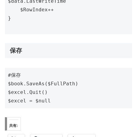
$data.LastWriteTime    

    $RowIndex++

}

保存
#保存

$book.SaveAs($FullPath)

$excel.Quit()

$excel = $null
共有: