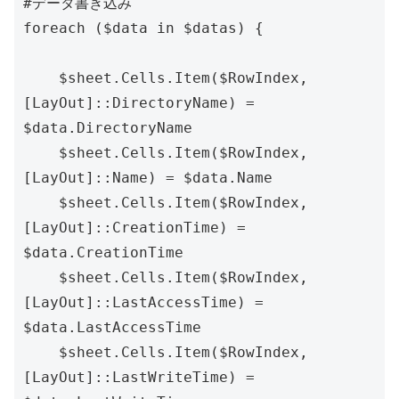
#データ書き込み

foreach ($data in $datas) {

    $sheet.Cells.Item($RowIndex, 
[LayOut]::DirectoryName) = 
$data.DirectoryName

    $sheet.Cells.Item($RowIndex, 
[LayOut]::Name) = $data.Name

    $sheet.Cells.Item($RowIndex, 
[LayOut]::CreationTime) = 
$data.CreationTime

    $sheet.Cells.Item($RowIndex, 
[LayOut]::LastAccessTime) = 
$data.LastAccessTime

    $sheet.Cells.Item($RowIndex, 
[LayOut]::LastWriteTime) = 