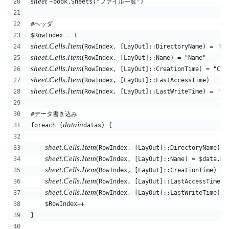
s
h
ee
t
=
book.Sheets("ファイル一覧")
#ヘッダ
$RowIndex = 1
s
h
ee
t
.
C
e
ll
s
.
I
t
e
m
(
RowIndex, [LayOut]::DirectoryName) = "Di
s
h
ee
t
.
C
e
ll
s
.
I
t
e
m
(
RowIndex, [LayOut]::Name) = "Name"
s
h
ee
t
.
C
e
ll
s
.
I
t
e
m
(
RowIndex, [LayOut]::CreationTime) = "Cre
s
h
ee
t
.
C
e
ll
s
.
I
t
e
m
(
RowIndex, [LayOut]::LastAccessTime) = "L
s
h
ee
t
.
C
e
ll
s
.
I
t
e
m
(
RowIndex, [LayOut]::LastWriteTime) = "La
#データ書き込み
d
a
t
ain
foreach (
datas) {
s
h
ee
t
.
C
e
ll
s
.
I
t
e
m
(
RowIndex, [LayOut]::DirectoryName) =
s
h
ee
t
.
C
e
ll
s
.
I
t
e
m
(
RowIndex, [LayOut]::Name) = $data.Na
s
h
ee
t
.
C
e
ll
s
.
I
t
e
m
(
RowIndex, [LayOut]::CreationTime) = 
s
h
ee
t
.
C
e
ll
s
.
I
t
e
m
(
RowIndex, [LayOut]::LastAccessTime) 
s
h
ee
t
.
C
e
ll
s
.
I
t
e
m
(
RowIndex, [LayOut]::LastWriteTime) =
    $RowIndex++
}