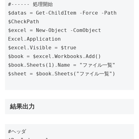
#------ 処理開始

$datas = Get-ChildItem -Force -Path  
$CheckPath 

$excel = New-Object -ComObject 
Excel.Application

$excel.Visible = $true

$book = $excel.Workbooks.Add()

$book.Sheets(1).Name = "ファイル一覧"

$sheet = $book.Sheets("ファイル一覧")

結果出力
#ヘッダ
