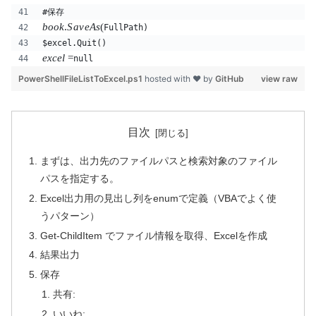
#保存
b
oo
k
.
S
a
v
e
A
s
(
FullPath)
$excel.Quit()
e
x
ce
l
=
null
PowerShellFileListToExcel.ps1
hosted with ❤ by
GitHub
view raw
目次
まずは、出力先のファイルパスと検索対象のファイル
パスを指定する。
Excel出力用の見出し列をenumで定義（VBAでよく使
うパターン）
Get-ChildItem でファイル情報を取得、Excelを作成
結果出力
保存
共有:
いいね: