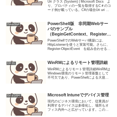
Uri クラス (System) | Microsoft Docs よ
り、プロパティの一覧を取得するC＃のコ
ード例が載っている。C#の場合Uri uri =
new
Uri("");Console.WriteLine($"AbsoluteP...
PowerShell版 非同期Webサー
PowerShell
バのサンプル
（BeginGetContext、Register-
ObjectEvent 活用）
PowerShellでのWebサーバ構築には、
HttpListenerを使うと実装可能。さらに、
Register-ObjectEvent を組み合わせるこ
とで、非同期処理が可能になる。
Register-ObjectEvent を利用した非...
WinRMによるリモート管理詳細
EXCEL
WinRMによるリモート管理詳細WinRMは
Windows環境のリモート管理基盤として
不可欠であり、PowerShellによる大規模
な自動化においてその詳細な活用が求め
られる。本稿では、WinRMを用いたリモ
ート管理における並列処理、エラー...
Microsoft Intuneでデバイス管理
Excel [VBA]
現代のビジネス環境において、従業員が
利用するデバイスは多様化し、場所もオ
フィス内外へと広がっています。このよ
うな状況で、組織のセキュリティと生産