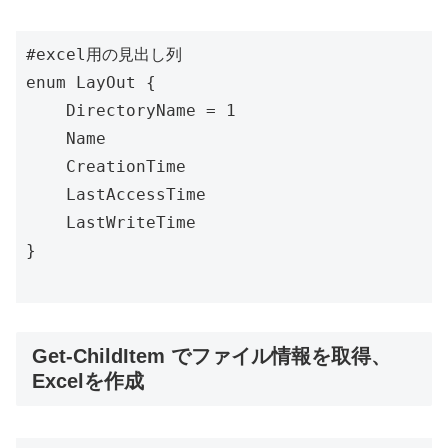
#excel用の見出し列

enum LayOut {

    DirectoryName = 1

    Name 

    CreationTime 

    LastAccessTime 

    LastWriteTime 

}

Get-ChildItem でファイル情報を取得、
Excelを作成