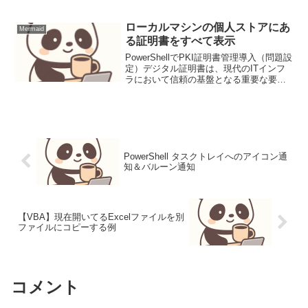
性を両立させるためには、柔軟かつ堅牢
なデバイス管理が不可欠です。Microsoft
Intune...
ローカルマシンの個人ストアにあ
Mermaid
る証明書をすべて表示
PowerShellでPKI証明書管理導入（問題設
定）デジタル証明書は、現代のITインフ
ラにおいて信頼の基盤となる重要な要素
です。ウェブサーバーのTLS/SSL、コー
ド署名、VPN認証、デバイス認証など、
その用途は多岐にわたります。Wind...
PowerShell タスクトレイへのアイコン通
知＆バルーン通知
【VBA】現在開いてるExcelファイルを別
ファイルにコピーする例
コメント