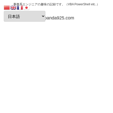
事務系エンジニアの趣味の記録です。（VBA PowerShell etc..）
papanda925.com