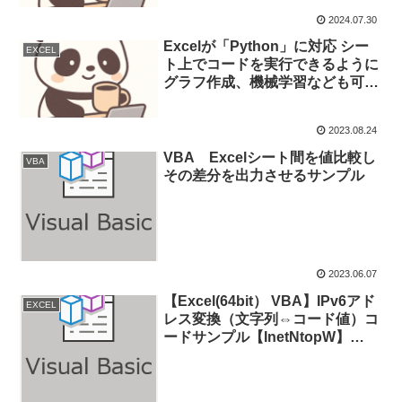
2024.07.30
Excelが「Python」に対応 シー
EXCEL
ト上でコードを実行できるように
グラフ作成、機械学習なども可能
と！
2023.08.24
VBA Excelシート間を値比較し
VBA
その差分を出力させるサンプル
2023.06.07
【Excel(64bit） VBA】IPv6アド
EXCEL
レス変換（文字列⇔コード値）コ
ードサンプル【InetNtopW】
【InetPtonW】利用例