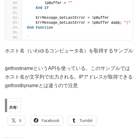
        lpBuffer = 
""
End
If
    ErrMessage_GetLastError = lpBuffer
    ErrMessage_GetLastError = lpBuffer &amp; 
"("
 &a
End
Function
'
ホスト名（いわゆるコンピュータ名）を取得するサンプル
gethostnameというAPIを使っている。このサンプルでは
ホスト名が文字列で出力される。IPアドレスが取得できる
gethostbynameとは違うので注意
共有:
X
Facebook
Tumblr