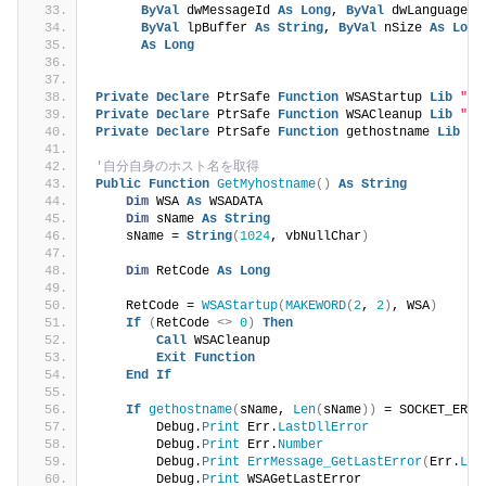
ByVal
 dwMessageId 
As
Long
, 
ByVal
 dwLanguageId
ByVal
 lpBuffer 
As
String
, 
ByVal
 nSize 
As
Long
As
Long
Private
Declare
 PtrSafe 
Function
 WSAStartup 
Lib
"ws
Private
Declare
 PtrSafe 
Function
 WSACleanup 
Lib
"ws
Private
Declare
 PtrSafe 
Function
 gethostname 
Lib
"w
'自分自身のホスト名を取得
Public
Function
GetMyhostname
()
As
String
Dim
 WSA 
As
 WSADATA
Dim
 sName 
As
String
    sName = 
String
(
1024
, vbNullChar
)
Dim
 RetCode 
As
Long
    RetCode = 
WSAStartup
(
MAKEWORD
(
2
, 
2
)
, WSA
)
If
(
RetCode 
<>
0
)
Then
Call
 WSACleanup
Exit
Function
End
If
If
gethostname
(
sName, 
Len
(
sName
))
 = SOCKET_ERRO
        Debug.
Print
 Err.
LastDllError
        Debug.
Print
 Err.
Number
        Debug.
Print
ErrMessage_GetLastError
(
Err.
Las
        Debug.
Print
 WSAGetLastError