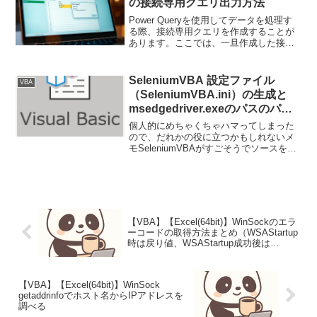
の接続専用クエリ出力方法
Power Queryを使用してデータを処理す
る際、接続専用クエリを作成することが
あります。ここでは、一旦作成した接続
専用クエリを改めてエクセルシートに出
力する方法を説明します。手順1: Power
Query エディターを開くExcelで...
SeleniumVBA 設定ファイル
VBA
（SeleniumVBA.ini）の生成と
msedgedriver.exeのパスのパス
指定方法等
個人的にめちゃくちゃハマってしまった
ので、だれかの役に立つかもしれないメ
モSeleniumVBAがすごそうでソースを眺
めたり遊んでいたら、 設定ファイル（ini
ファイル）が出力できることに気が付い
た。WebDriverクラスのCreateS...
【VBA】【Excel(64bit)】WinSockのエラ
ーコードの取得方法まとめ（WSAStartup
時は戻り値、WSAStartup成功後は
Err.LastDllErrorを使うこと、 VBAでは
WSAGetLastErrorは使えないぞ！）
【VBA】【Excel(64bit)】WinSock
getaddrinfoでホスト名からIPアドレスを
調べる