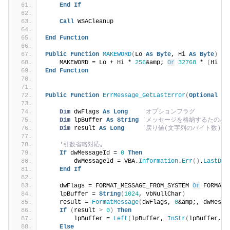
End
If
Call
 WSACleanup
End
Function
Public
Function
MAKEWORD
(
Lo 
As
Byte
, Hi 
As
Byte
)
As
    MAKEWORD = Lo + Hi * 
256
&amp; 
Or
32768
 * 
(
Hi 
>
End
Function
Public
Function
ErrMessage_GetLastError
(
Optional
By
Dim
 dwFlags 
As
Long
'オプションフラグ
Dim
 lpBuffer 
As
String
'メッセージを格納するたのバ
Dim
 result 
As
Long
'戻り値(文字列のバイト数)
'引数省略対応｡
If
 dwMessageId = 
0
Then
        dwMessageId = VBA.
Information
.
Err
()
.
LastDll
End
If
    dwFlags = FORMAT_MESSAGE_FROM_SYSTEM 
Or
 FORMAT_
    lpBuffer = 
String
(
1024
, vbNullChar
)
    result = 
FormatMessage
(
dwFlags, 
0
&amp;, dwMessa
If
(
result 
>
0
)
Then
        lpBuffer = 
Left
(
lpBuffer, 
InStr
(
lpBuffer, v
Else