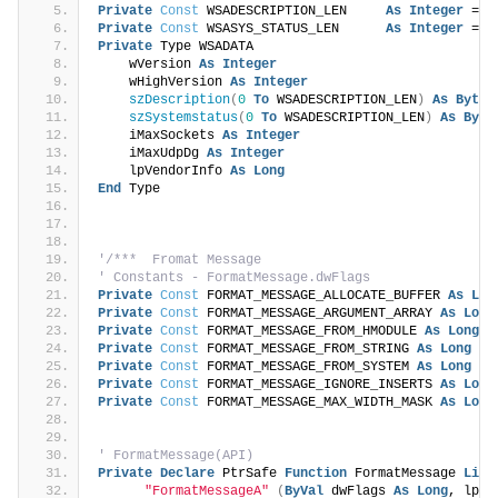
Private
Const
 WSADESCRIPTION_LEN     
As
Integer
 = 
2
Private
Const
 WSASYS_STATUS_LEN      
As
Integer
 = 
1
Private
 Type WSADATA
    wVersion 
As
Integer
    wHighVersion 
As
Integer
szDescription
(
0
To
 WSADESCRIPTION_LEN
)
As
Byte
szSystemstatus
(
0
To
 WSADESCRIPTION_LEN
)
As
Byte
    iMaxSockets 
As
Integer
    iMaxUdpDg 
As
Integer
    lpVendorInfo 
As
Long
End
 Type
'/***  Fromat Message
' Constants - FormatMessage.dwFlags
Private
Const
 FORMAT_MESSAGE_ALLOCATE_BUFFER 
As
Lon
Private
Const
 FORMAT_MESSAGE_ARGUMENT_ARRAY 
As
Long
Private
Const
 FORMAT_MESSAGE_FROM_HMODULE 
As
Long
 =
Private
Const
 FORMAT_MESSAGE_FROM_STRING 
As
Long
 = 
Private
Const
 FORMAT_MESSAGE_FROM_SYSTEM 
As
Long
 = 
Private
Const
 FORMAT_MESSAGE_IGNORE_INSERTS 
As
Long
Private
Const
 FORMAT_MESSAGE_MAX_WIDTH_MASK 
As
Long
' FormatMessage(API)
Private
Declare
 PtrSafe 
Function
 FormatMessage 
Lib
"FormatMessageA"
(
ByVal
 dwFlags 
As
Long
, lpSo