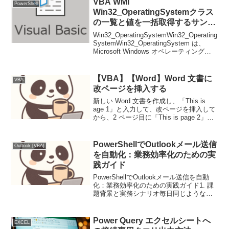
VBA WMI
PowerShell
したフ...
Win32_OperatingSystemクラス
の一覧と値を一括取得するサンプ
ル
Win32_OperatingSystemWin32_Operating
SystemWin32_OperatingSystem は、
Microsoft Windows オペレーティングシ
ステムの WMI クラスの1つで、現在実行
中の Win...
【VBA】【Word】Word 文書に
VBA
改ページを挿入する
新しい Word 文書を作成し、「This is
age 1」と入力して、改ページを挿入して
から、2 ページ目に「This is page 2」と
入力するスクリプトセンターのサンプル
コードConst wdPageBreak = 7 Set ...
PowerShellでOutlookメール送信
Outlook [VBA]
を自動化：業務効率化のための実
践ガイド
PowerShellでOutlookメール送信を自動
化：業務効率化のための実践ガイド1. 課
題背景と実務シナリオ毎日同じような内
容のメールを大量に送信する業務に煩わ
されている企業は少なくありません。例
えば、日報送信、顧客への定期報告、社
Power Query エクセルシートへ
EXCEL
内通...