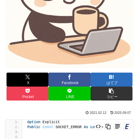
X
Facebook
はてブ
Pocket
LINE
コピー
2021.02.12
2025.09.07
Option
 Explicit
Public
Const
 SOCKET_ERROR 
As
Long
 = 
-1