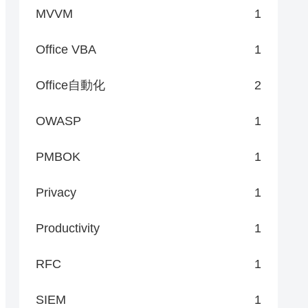
MVVM
1
Office VBA
1
Office自動化
2
OWASP
1
PMBOK
1
Privacy
1
Productivity
1
RFC
1
SIEM
1