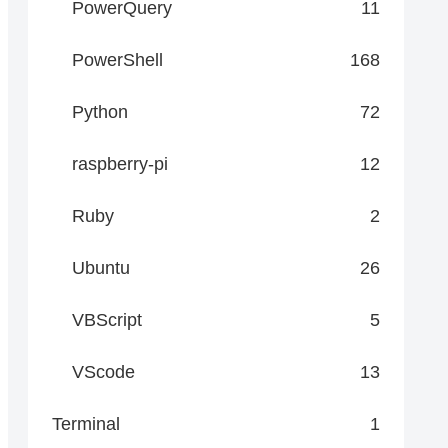
PowerQuery
11
PowerShell
168
Python
72
raspberry-pi
12
Ruby
2
Ubuntu
26
VBScript
5
VScode
13
Terminal
1