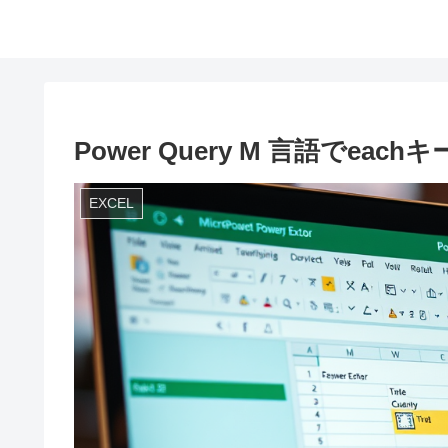
Power Query M 言語でe
EXCEL