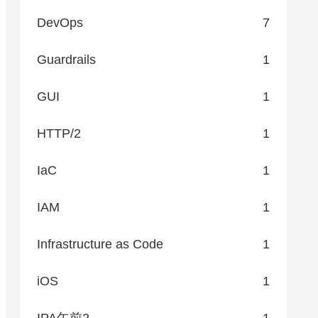
DevOps
7
Guardrails
1
GUI
1
HTTP/2
1
IaC
1
IAM
1
Infrastructure as Code
1
iOS
1
IPA午前2
1