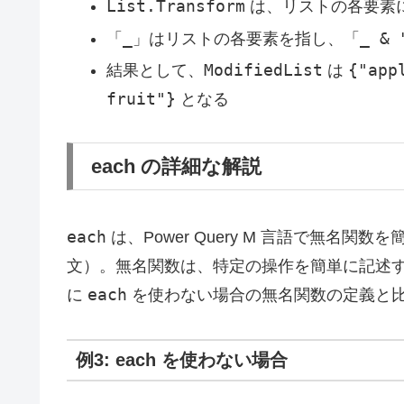
List.Transform
は、リストの各要素
「_
_ & 
」はリストの各要素を指し、「
ModifiedList
{"app
結果として、
は
fruit"}
となる
each の詳細な解説
each
は、Power Query M 言語で無名
文）。無名関数は、特定の操作を簡単に記述
each
に
を使わない場合の無名関数の定義と
例3: each を使わない場合