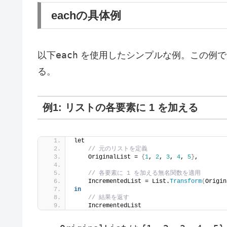
eachの具体例
each
以下
を使用したシンプルな例。この例で
る。
例1: リストの各要素に 1 を加える
let
// 元のリストを定義
    OriginalList = 
{
1
, 
2
, 
3
, 
4
, 
5
}
,
// 各要素に 1 を加える無名関数を適用
    IncrementedList = List.
Transform
(
Origin
in
// 結果を返す
    IncrementedList