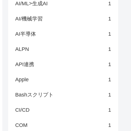
AI/ML>生成AI
1
AI/機械学習
1
AI半導体
1
ALPN
1
API連携
1
Apple
1
Bashスクリプト
1
CI/CD
1
COM
1