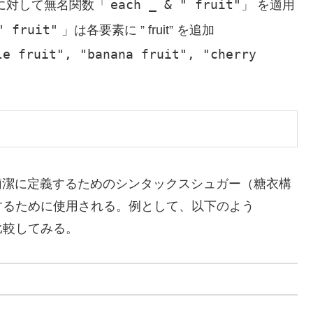
each _ & " fruit"
に対して無名関数「
」 を適用
" fruit"
」は各要素に ” fruit” を追加
le fruit", "banana fruit", "cherry
関数を簡潔に定義するためのシンタックスシュガー（糖衣構
するために使用される。例として、以下のよう
比較してみる。