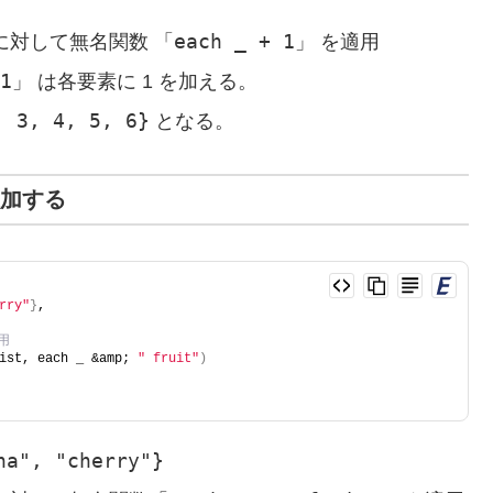
「each _ + 1」
に対して無名関数
を適用
1
」 は各要素に 1 を加える。
, 3, 4, 5, 6}
となる。
追加する
rry"
}
,
用
ist, each _ &amp; 
" fruit"
)
na", "cherry"}