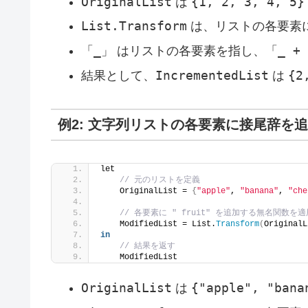
OriginalList
{1, 2, 3, 4, 5}
は
List.Transform
は、リストの各要素
「_」
_ + 
はリストの各要素を指し、「
IncrementedList
{2
結果として、
は
例2: 文字列リストの各要素に接尾辞を
let
// 元のリストを定義
    OriginalList = 
{
"apple"
, 
"banana"
, 
"che
// 各要素に " fruit" を追加する無名関数を適
    ModifiedList = List.
Transform
(
OriginalL
in
// 結果を返す
    ModifiedList
OriginalList
{"apple", "bana
は