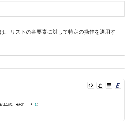
は、リストの各要素に対して特定の操作を適用す
alList, each _ + 
1
)