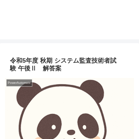
令和5年度 秋期 システム監査技術者試
験 午後Ⅱ 解答案
PowerAutomate