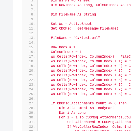
    Dim Ws As Worksheet
    Dim RowIndex As Long, ColmunIndex As Lo
    Dim FileName As String
    Set Ws = ActiveSheet
    Set CDOMsg = GetMessage(FileName)
    FileName = "C:\test.eml"
    RowIndex = 1
    ColmunIndex = 1
    Ws.Cells(RowIndex, ColmunIndex) = FileC
    Ws.Cells(RowIndex, ColmunIndex + 1) = C
    Ws.Cells(RowIndex, ColmunIndex + 2) = C
    Ws.Cells(RowIndex, ColmunIndex + 3) = C
    Ws.Cells(RowIndex, ColmunIndex + 4) = C
    Ws.Cells(RowIndex, ColmunIndex + 5) = C
    Ws.Cells(RowIndex, ColmunIndex + 6) = C
    Ws.Cells(RowIndex, ColmunIndex + 7) = C
    Ws.Cells(RowIndex, ColmunIndex + 8) = C
    If CDOMsg.Attachments.Count <> 0 Then
        Dim Attachment As IBodyPart
        Dim i As Long
        For i = 1 To CDOMsg.Attachments.Cou
            Set Attachment = CDOMsg.Attachm
            If Ws.Cells(RowIndex, ColmunInd