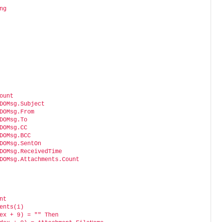
ng
ount
DOMsg.Subject
DOMsg.From
DOMsg.To
DOMsg.CC
DOMsg.BCC
DOMsg.SentOn
DOMsg.ReceivedTime
DOMsg.Attachments.Count
nt
ents(i)
ex + 9) = "" Then