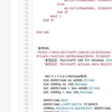
                Ws.Cells(RowIndex, ColmunIn
            Else
                Ws.Cells(RowIndex, ColmunIn
            End If
        Next i
    End If
End Sub
'
参考URL
'https://docs.microsoft.com/en-us/previous-
Private Function GetMessage(ByVal FilePath 
    '
参照設定　Microsoft CDO 
for
 Windows 
200
'参照設定　Microsoft ActiveX Data Objects
    '
emlファイルからMessage取得
    Dim ADOStream As ADODB.
Stream
    Dim CDOMsg As CDO.
Message
    Set ADOStream = 
New
 ADODB.
Stream
    Set CDOMsg = 
New
 CDO.
Message
    ADOStream.
Open
    ADOStream.
LoadFromFile
 FilePath
    CDOMsg.
DataSource
.
OpenObject
 ADOStream,