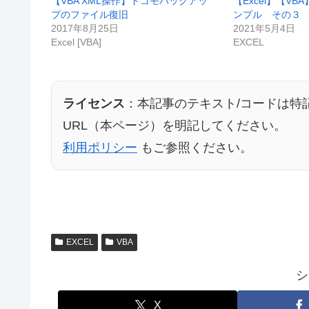
【VBA XML操作】ドコモバックアッ
【Excel】【V
プのファイル復旧
ンプル その３
2017年8月25日
2021年5月4日
Excel [VBA]
EXCEL
ライセンス
：本記事のテキスト/コードは特
URL（本ページ）を明記してください。
利用ポリシー
もご参照ください。
EXCEL
VBA
シ
X