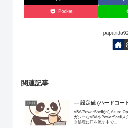
Pocket
papand
関連記事
— 設定値 (ハードコード
EXCEL
VBA/PowerShellからAzu
ガシーなVBAやPowerSh
タ処理に汗を流す中で...