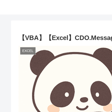
【VBA】【Excel】CDO.M
EXCEL