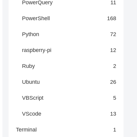
PowerQuery
11
PowerShell
168
Python
72
raspberry-pi
12
Ruby
2
Ubuntu
26
VBScript
5
VScode
13
Terminal
1