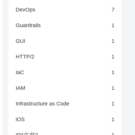
DevOps
7
Guardrails
1
GUI
1
HTTP/2
1
IaC
1
IAM
1
Infrastructure as Code
1
iOS
1
IPA午前2
1