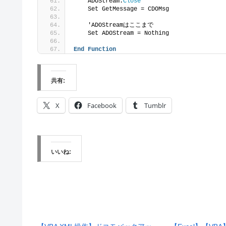
    ADOStream.
Close
    Set GetMessage = CDOMsg
    'ADOStreamはここまで
    Set ADOStream = Nothing
End
Function
共有:
X
Facebook
Tumblr
いいね: