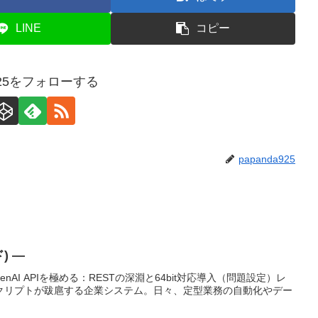
LINE
コピー
a925をフォローする
papanda925
) —
re OpenAI APIを極める：RESTの深淵と64bit対応導入（問題設定）レ
ellスクリプトが跋扈する企業システム。日々、定型業務の自動化やデー