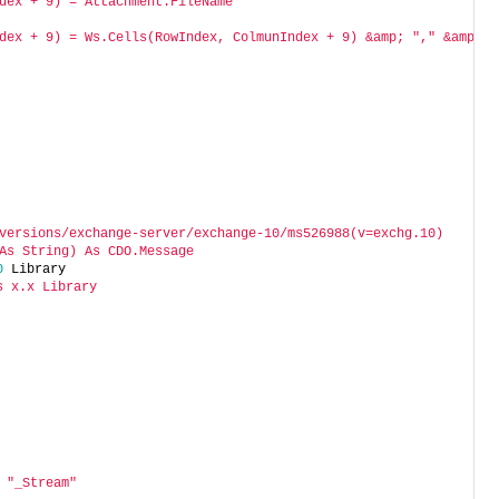
dex + 9) = Attachment.FileName
dex + 9) = Ws.Cells(RowIndex, ColmunIndex + 9) &amp; "," &amp; A
versions/exchange-server/exchange-10/ms526988(v=exchg.10)
As String) As CDO.Message
0
 Library
 x.x Library
 
"_Stream"