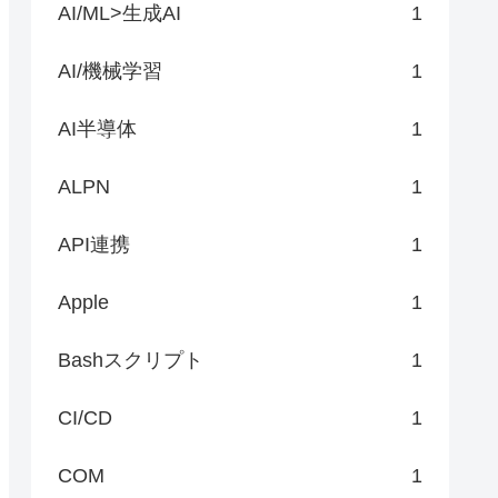
AI/ML>生成AI
1
AI/機械学習
1
AI半導体
1
ALPN
1
API連携
1
Apple
1
Bashスクリプト
1
CI/CD
1
COM
1