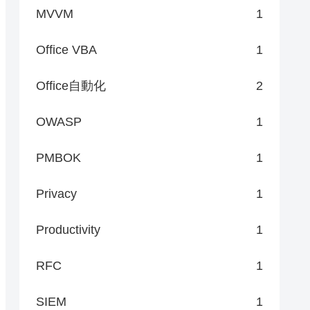
MVVM
1
Office VBA
1
Office自動化
2
OWASP
1
PMBOK
1
Privacy
1
Productivity
1
RFC
1
SIEM
1