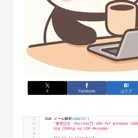
X
Facebook
はてブ
Sub メール解析
sample
()
'参照設定　Microsoft CDO for Windows 2000
    Dim CDOMsg As CDO.Message