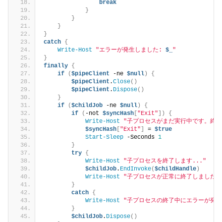
break
}
}
}
}
catch
{
Write-Host
"エラーが発生しました: 
$_
"
}
finally
{
if
(
$pipeClient
 -ne 
$null
)
{
$pipeClient
.
Close
()
$pipeClient
.
Dispose
()
}
if
(
$childJob
 -ne 
$null
)
{
if
(
-not 
$syncHash
[
"Exit"
])
{
Write-Host
"子プロセスがまだ実行中です。終了待
$syncHash
[
"Exit"
]
 = 
$true
Start-Sleep
 -Seconds 
1
}
try
{
Write-Host
"子プロセスを終了します..."
$childJob
.
EndInvoke
(
$childHandle
)
Write-Host
"子プロセスが正常に終了しました。
}
catch
{
Write-Host
"子プロセスの終了中にエラーが発生
}
$childJob
.
Dispose
()