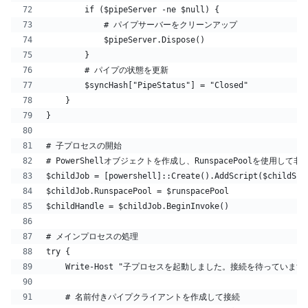
        if ($pipeServer -ne $null) {
            # パイプサーバーをクリーンアップ
            $pipeServer.Dispose()
        }
        # パイプの状態を更新
        $syncHash["PipeStatus"] = "Closed"
    }
}
# 子プロセスの開始
# PowerShellオブジェクトを作成し、RunspacePoolを使用して
$childJob = [powershell]::Create().AddScript($childScr
$childJob.RunspacePool = $runspacePool
$childHandle = $childJob.BeginInvoke()
# メインプロセスの処理
try {
    Write-Host "子プロセスを起動しました。接続を待っています.
    # 名前付きパイプクライアントを作成して接続