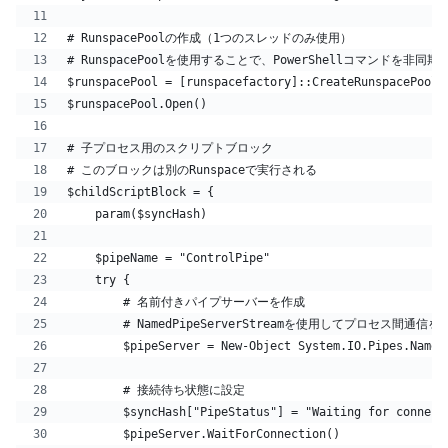
# RunspacePoolの作成（1つのスレッドのみ使用）
# RunspacePoolを使用することで、PowerShellコマンドを非同
$runspacePool = [runspacefactory]::CreateRunspacePool(
$runspacePool.Open()
# 子プロセス用のスクリプトブロック
# このブロックは別のRunspaceで実行される
$childScriptBlock = {
    param($syncHash)
    $pipeName = "ControlPipe"
    try {
        # 名前付きパイプサーバーを作成
        # NamedPipeServerStreamを使用してプロセス間通信を
        $pipeServer = New-Object System.IO.Pipes.Named
        # 接続待ち状態に設定
        $syncHash["PipeStatus"] = "Waiting for connect
        $pipeServer.WaitForConnection()