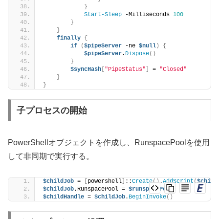
}
Start-Sleep
 -Milliseconds 
100
}
}
finally
{
if
(
$pipeServer
 -ne 
$null
)
{
$pipeServer
.
Dispose
()
}
$syncHash
[
"PipeStatus"
]
 = 
"Closed"
}
}
子プロセスの開始
PowerShellオブジェクトを作成し、RunspacePoolを使用
して非同期で実行する。
$childJob
 = 
[
powershell
]
::
Create
()
.
AddScript
(
$child
$childJob
.RunspacePool = 
$runspacePool
$childHandle
 = 
$childJob
.
BeginInvoke
()