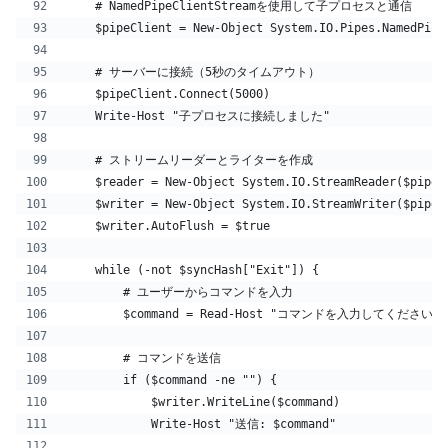
    # NamedPipeClientStreamを使用して子プロセスと通信
    $pipeClient = New-Object System.IO.Pipes.NamedPipe
    # サーバーに接続（5秒のタイムアウト）
    $pipeClient.Connect(5000)  
    Write-Host "子プロセスに接続しました"
    # ストリームリーダーとライターを作成
    $reader = New-Object System.IO.StreamReader($pipeC
    $writer = New-Object System.IO.StreamWriter($pipeC
    $writer.AutoFlush = $true
    while (-not $syncHash["Exit"]) {
        # ユーザーからコマンドを入力
        $command = Read-Host "コマンドを入力してください (sta
        # コマンドを送信
        if ($command -ne "") {
            $writer.WriteLine($command)
            Write-Host "送信: $command"