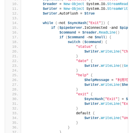
$reader
 = 
New-Object
 System.IO.
StreamReader
$writer
 = 
New-Object
 System.IO.
StreamWriter
$writer
.AutoFlush = 
$true
while
(
-not 
$syncHash
[
"Exit"
])
{
if
(
$pipeServer
.IsConnected -and 
$pipeS
$command
 = 
$reader
.
ReadLine
()
if
(
$command
 -ne 
$null
)
{
switch
(
$command
)
{
"status"
{
$writer
.
WriteLine
(
"Chil
}
"date"
{
$writer
.
WriteLine
((
Get-
}
"help"
{
$helpMessage
 = 
"利用可能な
$writer
.
WriteLine
(
$help
}
"exit"
{
$syncHash
[
"Exit"
]
 = 
$tr
$writer
.
WriteLine
(
"Exit
}
                        default 
{
$writer
.
WriteLine
(
"Unkn
}
}
}