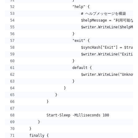
                        "help" {
                            # ヘルプメッセージを構築
                            $helpMessage = 
                            $writer.WriteLine($helpMes
                        }
                        "exit" {
                            $syncHash["Exit"] = $true
                            $writer.WriteLine("Exiting
                        }
                        default {
                            $writer.WriteLine("Unknown
                        }
                    }
                }
            }
            Start-Sleep -Milliseconds 100
        }
    }
    finally {