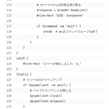
            # サーバーからの応答を受け取る
            $response = $reader.ReadLine()
            Write-Host "応答: $response"
            if ($command -eq "exit") {
                break  # exitコマンドでループを終了
            }
        }
    }
}
catch {
    Write-Host "エラーが発生しました: $_"
}
finally {
    # リソースのクリーンアップ
    if ($pipeClient -ne $null) {
        # パイプクライアントを閉じる
        $pipeClient.Close()
        $pipeClient.Dispose()
    }