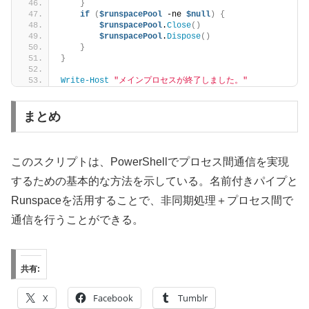
}
if
(
$runspacePool
 -ne 
$null
)
{
$runspacePool
.
Close
()
$runspacePool
.
Dispose
()
}
}
Write-Host
"メインプロセスが終了しました。"
まとめ
このスクリプトは、PowerShellでプロセス間通信を実現
するための基本的な方法を示している。名前付きパイプと
Runspaceを活用することで、非同期処理＋プロセス間で
通信を行うことができる。
共有:
X
Facebook
Tumblr