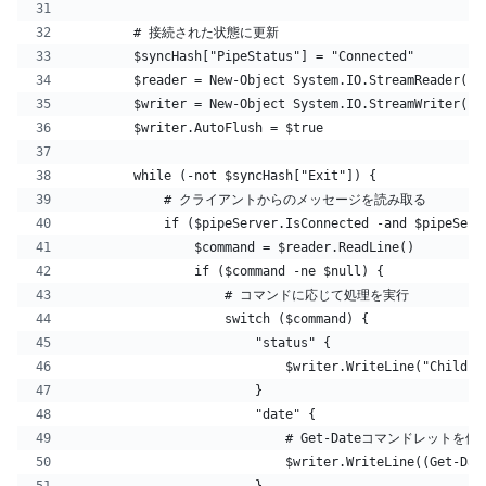
        # 接続された状態に更新
        $syncHash["PipeStatus"] = "Connected"
        $reader = New-Object System.IO.StreamReader($p
        $writer = New-Object System.IO.StreamWriter($p
        $writer.AutoFlush = $true
        while (-not $syncHash["Exit"]) {
            # クライアントからのメッセージを読み取る
            if ($pipeServer.IsConnected -and $pipeServ
                $command = $reader.ReadLine()
                if ($command -ne $null) {
                    # コマンドに応じて処理を実行
                    switch ($command) {
                        "status" {
                            $writer.WriteLine("Child p
                        }
                        "date" {
                            # Get-Dateコマンドレ
                            $writer.WriteLine((Get-Dat
                        }