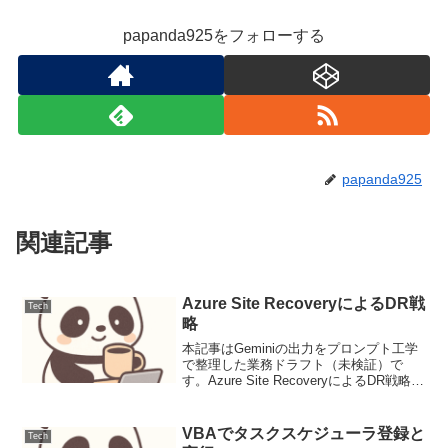
papanda925をフォローする
papanda925
関連記事
Azure Site RecoveryによるDR戦
Tech
略
本記事はGeminiの出力をプロンプト工学
で整理した業務ドラフト（未検証）で
す。Azure Site RecoveryによるDR戦略ク
ラウド環境における災害復旧（Disaster
Recovery: DR）は、事業継続計画
（Business...
VBAでタスクスケジューラ登録と
Tech