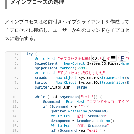
メインプロセスの処理
メインプロセスは名前付きパイプクライアントを作成して
子プロセスに接続し、ユーザーからのコマンドを子プロセ
スに送信する。
try
{
Write-Host
"子プロセスを起動しました。接続を待っています
$pipeClient
 = 
New-Object
 System.IO.Pipes.
NamedP
$pipeClient
.
Connect
(
5000
)
Write-Host
"子プロセスに接続しました"
$reader
 = 
New-Object
 System.IO.
StreamReader
(
$pi
$writer
 = 
New-Object
 System.IO.
StreamWriter
(
$pi
$writer
.AutoFlush = 
$true
while
(
-not 
$syncHash
[
"Exit"
])
{
$command
 = 
Read-Host
"コマンドを入力してください (st
if
(
$command
 -ne 
""
)
{
$writer
.
WriteLine
(
$command
)
Write-Host
"送信: 
$command
"
$response
 = 
$reader
.
ReadLine
()
Write-Host
"応答: 
$response
"
if
(
$command
 -eq 
"exit"
)
{