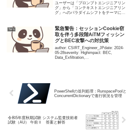
ユーザーは「プロンプトエンジニアリン
グ」から「コンテキストエンジニアリン
グ」へのパラダイムシフトをテーマにし
た、実務的なLLM活用ガイドを求めてい
る。最新のLLM（Gemini 1.5 Proの長いコ
ンテキスト窓など）を前提とし、単なる
緊急警告：セッションCookie窃
Tech
命令...
取を伴う多段階AiTMフィッシン
グとBEC攻撃への対抗策
author: CSIRT_Engineer_JPdate: 2024-
05-28severity: Highimpact: BEC,
Data_Exfiltration,
Supply_Chain_Attacktags: 本記事は
Gemi...
PowerShellの並列処理：RunspacePoolと
ConcurrentDictionaryで進行状況を管理
令和5年度秋期試験 システム監査技術者
試験（AU） 午前Ⅱ 答案と解答