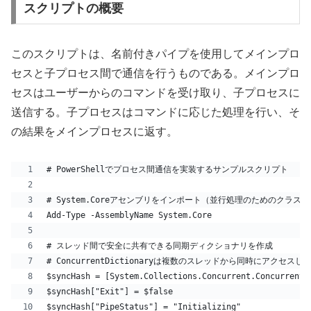
スクリプトの概要
このスクリプトは、名前付きパイプを使用してメインプロ
セスと子プロセス間で通信を行うものである。メインプロ
セスはユーザーからのコマンドを受け取り、子プロセスに
送信する。子プロセスはコマンドに応じた処理を行い、そ
の結果をメインプロセスに返す。
# PowerShellでプロセス間通信を実装するサンプルスクリプト
# System.Coreアセンブリをインポート（並行処理のためのクラス
Add-Type -AssemblyName System.Core
# スレッド間で安全に共有できる同期ディクショナリを作成
# ConcurrentDictionaryは複数のスレッドから同時にアクセスし
$syncHash = [System.Collections.Concurrent.ConcurrentD
$syncHash["Exit"] = $false
$syncHash["PipeStatus"] = "Initializing"