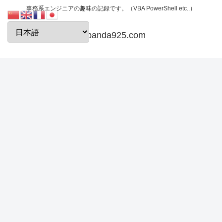
事務系エンジニアの趣味の記録です。（VBA PowerShell etc..）
papanda925.com