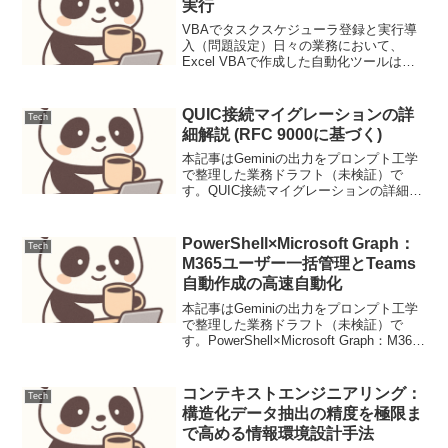
実行
VBAでタスクスケジューラ登録と実行導
入（問題設定）日々の業務において、
Excel VBAで作成した自動化ツールは強
力な武器となります。しかし、その実行
タイミングはユーザーの操作に依存しが
ちです。「特定の時間にレポートを自動
QUIC接続マイグレーションの詳
Tech
生成したい」「週...
細解説 (RFC 9000に基づく)
本記事はGeminiの出力をプロンプト工学
で整理した業務ドラフト（未検証）で
す。QUIC接続マイグレーションの詳細解
説 (RFC 9000に基づく)背景従来のインタ
ーネットプロトコル、特にTCPでは、接
続がIPアドレスとポートの4つ組に厳密...
PowerShell×Microsoft Graph：
Tech
M365ユーザー一括管理とTeams
自動作成の高速自動化
本記事はGeminiの出力をプロンプト工学
で整理した業務ドラフト（未検証）で
す。PowerShell×Microsoft Graph：M365
ユーザー一括管理とTeams自動作成の高
速自動化【導入：解決する課題】Azure
AD（Entra...
コンテキストエンジニアリング：
Tech
構造化データ抽出の精度を極限ま
で高める情報環境設計手法