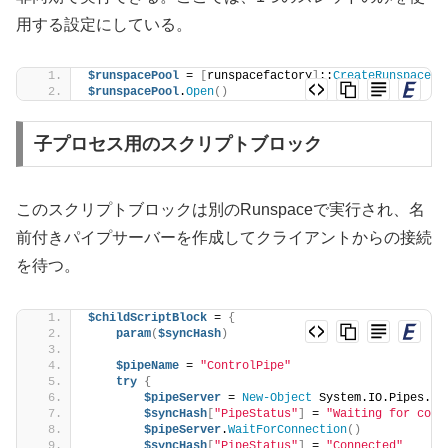
用する設定にしている。
$runspacePool
 = 
[
runspacefactory
]
::
CreateRunspacePo
$runspacePool
.
Open
()
子プロセス用のスクリプトブロック
このスクリプトブロックは別のRunspaceで実行され、名
前付きパイプサーバーを作成してクライアントからの接続
を待つ。
$childScriptBlock
 = 
{
param
(
$syncHash
)
$pipeName
 = 
"ControlPipe"
try
{
$pipeServer
 = 
New-Object
 System.IO.Pipes.
Na
$syncHash
[
"PipeStatus"
]
 = 
"Waiting for conn
$pipeServer
.
WaitForConnection
()
$syncHash
[
"PipeStatus"
]
 = 
"Connected"