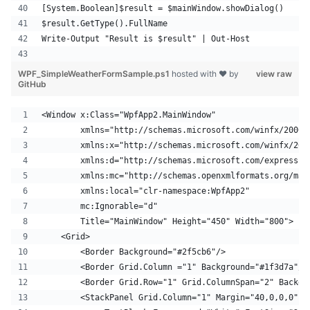
[System.Boolean]$result = $mainWindow.showDialog()
$result.GetType().FullName
Write-Output "Result is $result" | Out-Host 
WPF_SimpleWeatherFormSample.ps1
hosted with ❤ by
view raw
GitHub
<Window x:Class="WpfApp2.MainWindow"
        xmlns="http://schemas.microsoft.com/winfx/2006/
        xmlns:x="http://schemas.microsoft.com/winfx/200
        xmlns:d="http://schemas.microsoft.com/expressio
        xmlns:mc="http://schemas.openxmlformats.org/mar
        xmlns:local="clr-namespace:WpfApp2"
        mc:Ignorable="d"
        Title="MainWindow" Height="450" Width="800">
    <Grid>
        <Border Background="#2f5cb6"/>
        <Border Grid.Column ="1" Background="#1f3d7a"/>
        <Border Grid.Row="1" Grid.ColumnSpan="2" Backgr
        <StackPanel Grid.Column="1" Margin="40,0,0,0" V