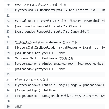
#XAMLファイルを読み込んでxmlに変換
[System.Xml.XmlDocument]$xaml = Get-Content .\WPF_Simpl
#visual studio でデザインした場合に付与され、Powershel
$xaml.window.RemoveAttribute("x:Class")
$xaml.window.RemoveAttribute("mc:Ignorable")
#読み込んだxamlをXmlNodeReaderにキャスト
[System.Xml.XmlNodeReader]$xamlReader = $xaml -as "Syst
$xamlReader.GetType().FullName
#Windows.Markup.XamlReaderで読み込み
[System.Windows.Window]$mainWindow = [Windows.Markup.Xa
$mainWindow.gettype().FullName
#各種コントロールを取得
[System.Windows.Controls.Image]$Image = $mainWindow.Fin
$Image.gettype().FullName
$Image.Source = $ImagePath #絶対パスでないとエラーと
#表示