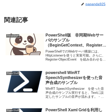
papanda925
関連記事
PowerShell版 非同期Webサー
PowerShell
バのサンプル
（BeginGetContext、Register-
ObjectEvent 活用）
PowerShellでのWebサーバ構築には、
HttpListenerを使うと実装可能。さらに、
Register-ObjectEvent を組み合わせるこ
とで、非同期処理が可能になる。
Register-ObjectEvent を利用した非...
powershell WinRT
PowerShell
SpeechSynthesizerを使った音
声合成のサンプル
WinRT SpeechSynthesizer を使った音
声合成のサンプル実行すると、Textに設
定したサンプルの音声が流れます。・
WinRT(System.Runtime.WindowsRuntim
eの必要ライブラリ)読込は、classの...
PowerShell Xaml Gridを利用し
PowerShell