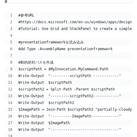
#参考URL
#https://docs.microsoft.com/en-us/windows/apps/design/l
#Tutorial: Use Grid and StackPanel to create a simple 
#presentationframeworkを読み込み
Add-Type -AssemblyName presentationframework
#動的絶対パスを作成
$scriptPath = $MyInvocation.MyCommand.Path
Write-Output  "---------scriptPath ------------"
Write-Output  $scriptPath
$scriptPath2 = Split-Path -Parent $scriptPath
Write-Output  "---------scriptPath2------------"
Write-Output  $scriptPath2
$ImagePath = Join-Path $scriptPath2 "partially-cloudy.p
Write-Output  "----------ImagePath-------------"
Write-Output  $ImagePath
Write-Output  "--------------------------------"