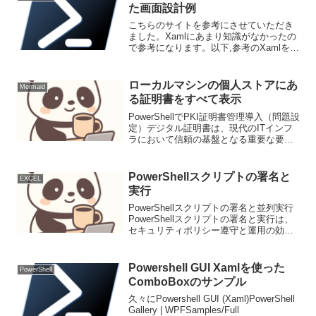
た画面設計例
こちらのサイトを参考にさせていただき
ました。Xamlにあまり知識がなかったの
で参考になります。以下,参考のXamlを
PowerShellに取り込んだもの。ただ画面
が表示されるだけで中身は未実装Gridを
うまく使えば、部品の位置情報をゴリゴ
ローカルマシンの個人ストアにあ
Mermaid
リ...
る証明書をすべて表示
PowerShellでPKI証明書管理導入（問題設
定）デジタル証明書は、現代のITインフ
ラにおいて信頼の基盤となる重要な要素
です。ウェブサーバーのTLS/SSL、コー
ド署名、VPN認証、デバイス認証など、
その用途は多岐にわたります。Wind...
PowerShellスクリプトの署名と
EXCEL
実行
PowerShellスクリプトの署名と並列実行
PowerShellスクリプトの署名と実行は、
セキュリティポリシー遵守と運用の効率
化に不可欠である。本稿では、署名手
順、Runspaceを用いた並列実行、エラー
処理、ロギング、性能計測を含む包括...
Powershell GUI Xamlを使った
PowerShell
ComboBoxのサンプル
久々にPowershell GUI (Xaml)PowerShell
Gallery | WPFSamples/Full