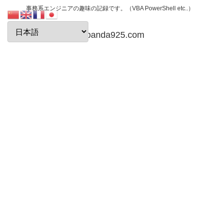
事務系エンジニアの趣味の記録です。（VBA PowerShell etc..）
papanda925.com