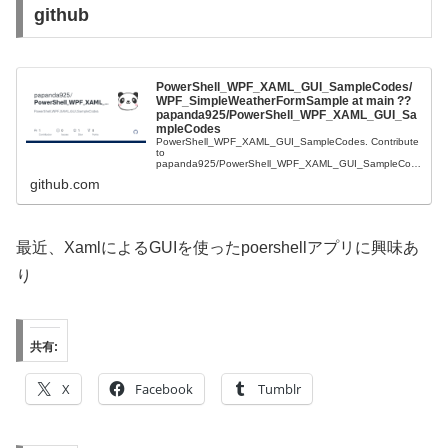
github
PowerShell_WPF_XAML_GUI_SampleCodes/
WPF_SimpleWeatherFormSample at main ??
papanda925/PowerShell_WPF_XAML_GUI_Sa
mpleCodes
PowerShell_WPF_XAML_GUI_SampleCodes. Contribute
to
papanda925/PowerShell_WPF_XAML_GUI_SampleCod
es development by creatin...
github.com
最近、XamlによるGUIを使ったpoershellアプリに興味あ
り
共有:
X
Facebook
Tumblr