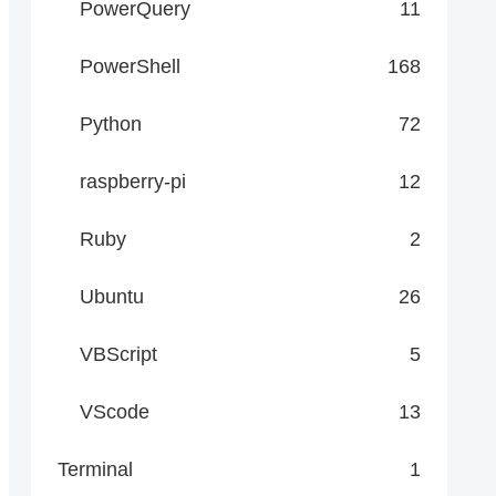
PowerQuery
11
PowerShell
168
Python
72
raspberry-pi
12
Ruby
2
Ubuntu
26
VBScript
5
VScode
13
Terminal
1