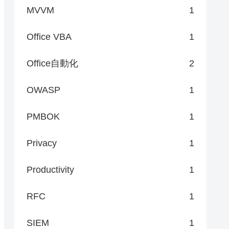
MVVM
1
Office VBA
1
Office自動化
2
OWASP
1
PMBOK
1
Privacy
1
Productivity
1
RFC
1
SIEM
1