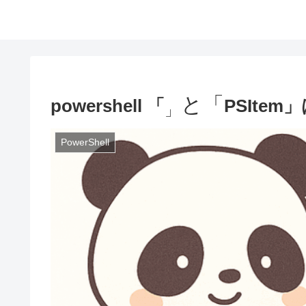
と「
powershell 「
PSIte
」
PowerShell