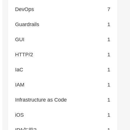
DevOps
7
Guardrails
1
GUI
1
HTTP/2
1
IaC
1
IAM
1
Infrastructure as Code
1
iOS
1
IPA午前2
1