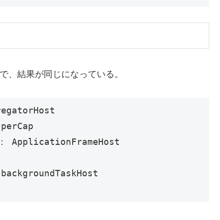
em」で、結果が同じになっている。
egatorHost

perCap

： ApplicationFrameHost

backgroundTaskHost
