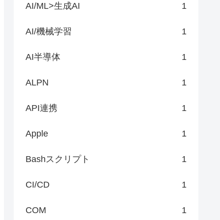
AI/ML>生成AI
1
AI/機械学習
1
AI半導体
1
ALPN
1
API連携
1
Apple
1
Bashスクリプト
1
CI/CD
1
COM
1