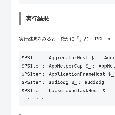
実行結果
と「
実行結果をみると、確かに「
PSIt
」
$PSItem： AggregatorHost $_： Aggr
$PSItem： AppHelperCap $_： AppHel
$PSItem： ApplicationFrameHost $_
$PSItem： audiodg $_： audiodg

$PSItem： backgroundTaskHost $_： 
・・・・・