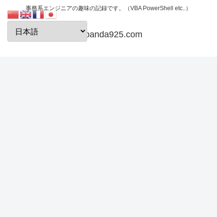
事務系エンジニアの趣味の記録です。（VBA PowerShell etc..）
papanda925.com