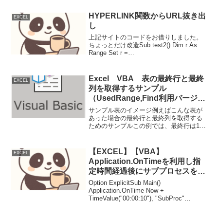
HYPERLINK関数からURL抜き出
EXCEL
し
上記サイトのコードをお借りしました。
ちょっとだけ改造Sub test2() Dim r As
Range Set r =
Sheets("Sheet1").Range("A3")
Debug.Print GetURL(r)End SubFu...
Excel VBA 表の最終行と最終
EXCEL
列を取得するサンプル
（UsedRange,Find利用バージョ
ン）
サンプル表のイメージ例えばこんな表が
あった場合の最終行と最終列を取得する
ためのサンプルこの例では、最終行は15
行、最終列はH（8列）、この値を取得し
たいまた、Index a b .... ffff は見出しのつ
もりサンプルコード・FindL...
【EXCEL】【VBA】
EXCEL
Application.OnTimeを利用し指
定時間経過後にサブプロセスを実
行する例
Option ExplicitSub Main()
Application.OnTime Now +
TimeValue("00:00:10"), "SubProc"
MsgBox "Main 実行"End SubPrivate Sub
S...