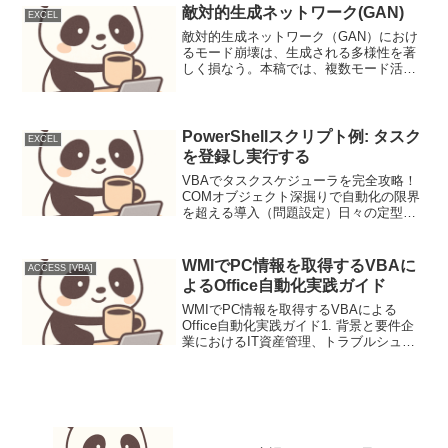
敵対的生成ネットワーク(GAN)
EXCEL
敵対的生成ネットワーク（GAN）におけ
るモード崩壊は、生成される多様性を著
しく損なう。本稿では、複数モード活性
化識別器を導入し、多様なサンプル生成
を促進する新しいGANフレームワーク、
Multi-Mode Activation GAN (M...
PowerShellスクリプト例: タスク
EXCEL
を登録し実行する
VBAでタスクスケジューラを完全攻略！
COMオブジェクト深掘りで自動化の限界
を超える導入（問題設定）日々の定型業
務をExcel VBAで自動化しているエンジ
ニアの皆さん、こんにちは。VBAは強力
なツールですが、その自動化にはある種
WMIでPC情報を取得するVBAに
ACCESS [VBA]
の制約がつ...
よるOffice自動化実践ガイド
WMIでPC情報を取得するVBAによる
Office自動化実践ガイド1. 背景と要件企
業におけるIT資産管理、トラブルシュー
ティング、セキュリティ監査、コンプラ
イアンス順守などの目的で、PCの詳細な
情報を定期的に取得・管理する必要性が
高まって...