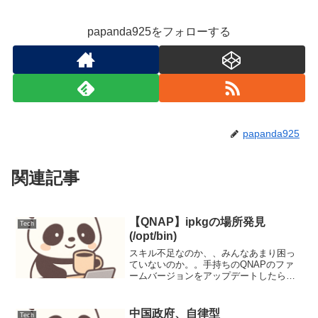
papanda925をフォローする
papanda925
関連記事
【QNAP】ipkgの場所発見
Tech
(/opt/bin)
スキル不足なのか、、みんなあまり困っ
ていないのか。。手持ちのQNAPのファ
ームバージョンをアップデートしたら、
ipkgがなくなってしまった。もうサポー
トやめてしまったのかとも思ってあきら
めていたら、(/opt/binのディレクトリに発
中国政府、自律型
Tech