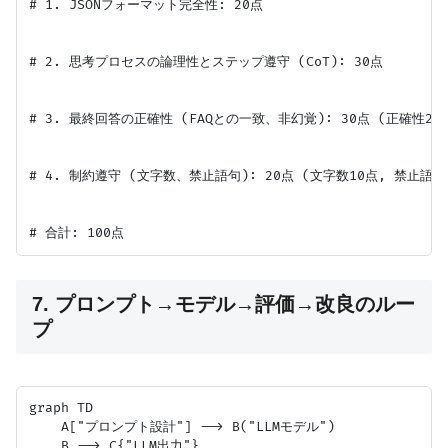
# 1. JSONフォーマット完全性: 20点

# 2. 思考プロセスの論理性とステップ遵守 (CoT): 30点

# 3. 最終回答の正確性 (FAQとの一致、非幻覚): 30点 (正確性20点
# 4. 制約遵守 (文字数、禁止語句): 20点 (文字数10点, 禁止語句1
7. プロンプト→モデル→評価→改良のルー
プ
graph TD

    A["プロンプト設計"] --> B("LLMモデル")

    B --> C{"LLM出力"}
