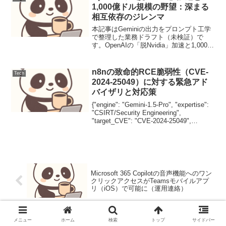
1,000億ドル規模の野望：深まる
相互依存のジレンマ
本記事はGeminiの出力をプロンプト工学
で整理した業務ドラフト（未検証）で
す。OpenAIの「脱Nvidia」加速と1,000億
ドル規模の野望：深まる相互依存のジレ
ンマOpenAIが自社チップ開発と巨大イン
フラ構想を推進する中、Nvidi...
n8nの致命的RCE脆弱性（CVE-
Tech
2024-25049）に対する緊急アド
バイザリと対応策
{"engine": "Gemini-1.5-Pro", "expertise":
"CSIRT/Security Engineering",
"target_CVE": "CVE-2024-25049",
"severity": "9.4...
Microsoft 365 Copilotの音声機能へのワン
クリックアクセスがTeamsモバイルアプ
リ（iOS）で可能に（運用連絡）
IPA「情報セキュリティ10大脅威 2026」
メニュー
ホーム
検索
トップ
サイドバー
公開、AI利用リスクが組織部門3位に初選