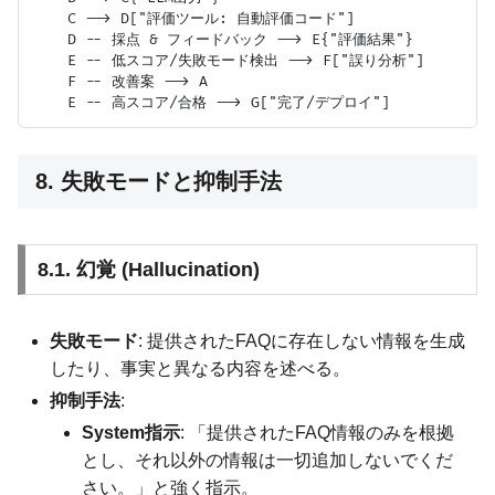
    C --> D["評価ツール: 自動評価コード"]

    D -- 採点 & フィードバック --> E{"評価結果"}

    E -- 低スコア/失敗モード検出 --> F["誤り分析"]

    F -- 改善案 --> A

8. 失敗モードと抑制手法
8.1. 幻覚 (Hallucination)
失敗モード
: 提供されたFAQに存在しない情報を生成
したり、事実と異なる内容を述べる。
抑制手法
:
System指示
: 「提供されたFAQ情報のみを根拠
とし、それ以外の情報は一切追加しないでくだ
さい。」と強く指示。