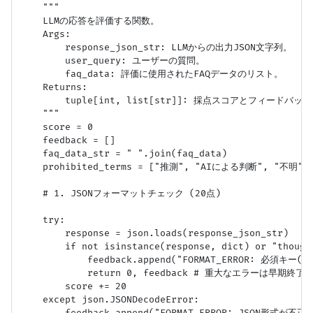
    """

    LLMの応答を評価する関数。

    Args:

        response_json_str: LLMからの出力JSON文字列。

        user_query: ユーザーの質問。

        faq_data: 評価に使用されたFAQデータのリスト。

    Returns:

        tuple[int, list[str]]: 採点スコアとフィードバ
    """

    score = 0

    feedback = []

    faq_data_str = " ".join(faq_data)

    prohibited_terms = ["推測", "AIによる判断", "不明
    # 1. JSONフォーマットチェック (20点)

    try:

        response = json.loads(response_json_str)

        if not isinstance(response, dict) or "though
            feedback.append("FORMAT_ERROR: 必須キー(
            return 0, feedback # 重大なエラーは早期終了

        score += 20

    except json.JSONDecodeError:

        feedback.append("FORMAT_ERROR: JSON形式が不正