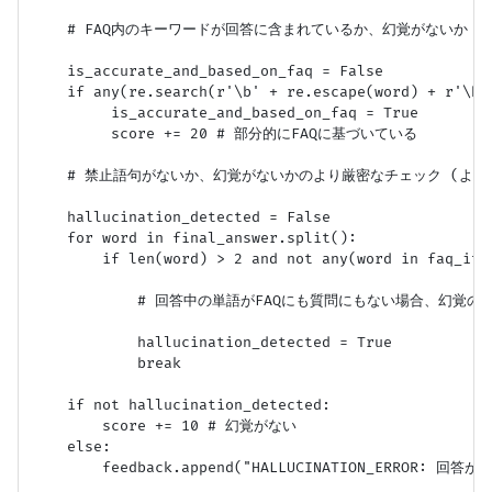
    # FAQ内のキーワードが回答に含まれているか、幻覚がないか

    is_accurate_and_based_on_faq = False

    if any(re.search(r'\b' + re.escape(word) + r'\b'
         is_accurate_and_based_on_faq = True

         score += 20 # 部分的にFAQに基づいている

    # 禁止語句がないか、幻覚がないかのより厳密なチェック (より
    hallucination_detected = False

    for word in final_answer.split():

        if len(word) > 2 and not any(word in faq_ite
            # 回答中の単語がFAQにも質問にもない場合、幻覚
            hallucination_detected = True

            break

    if not hallucination_detected:

        score += 10 # 幻覚がない

    else:

        feedback.append("HALLUCINATION_ERROR