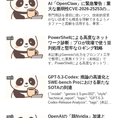
見。試...
AI「OpenClaw」に緊急警告：重
大な脆弱性CVE-2026-25253の全
貌
専門用語を適切に使いつつ、技術的背景
がない読者でも構造を理解できるようメ
タファーと図解を活用する。事実
（Fact）と分析（Opinion）を分離し、客
観性を担保する。コードブロックには適
切なシンタックスハイライトを適用し、
PowerShellによる高度なネット
Tech
実務的なコマンドを...
ワーク診断：プロが現場で使う並
列処理と堅牢なロギング戦略
本記事はGeminiの出力をプロンプト工学
で整理した業務ドラフト（未検証）で
す。PowerShellによる高度なネットワー
ク診断：プロが現場で使う並列処理と堅
牢なロギング戦略導入Windows環境にお
けるネットワークの問題は、システムの
GPT-5.3-Codex: 推論の高速化と
Tech
安定...
SWE-bench Proにおける新たな
SOTAの到達
{ "model": "gemini-1.5-pro-002", "style":
"technical_report", "topic": "GPT-5.3-
Codex-Release-Analysis", "tags": }本記事
はGe...
OpenAIの「脱Nvidia」加速と
Tech