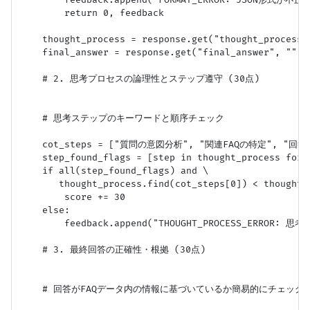
        return 0, feedback

    thought_process = response.get("thought_process",
    final_answer = response.get("final_answer", "")

    # 2. 思考プロセスの論理性とステップ遵守 (30点)

    # 思考ステップのキーワードと順序チェック

    cot_steps = ["質問の意図分析", "関連FAQの特定", "回
    step_found_flags = [step in thought_process for s
    if all(step_found_flags) and \

       thought_process.find(cot_steps[0]) < thought_
        score += 30

    else:

        feedback.append("THOUGHT_PROCESS_ERR
    # 3. 最終回答の正確性・根拠 (30点)

    # 回答がFAQデータ内の情報に基づいているか簡易的にチェック（