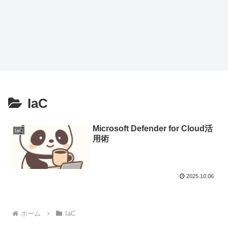
IaC
Microsoft Defender for Cloud活
IaC
用術
2025.10.06
ホーム
IaC