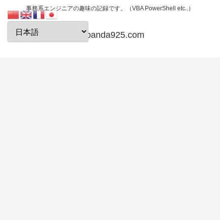
事務系エンジニアの趣味の記録です。（VBA PowerShell etc..）
papanda925.com