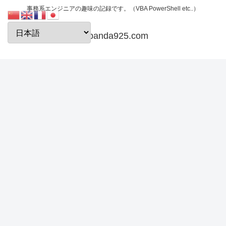
事務系エンジニアの趣味の記録です。（VBA PowerShell etc..）
papanda925.com