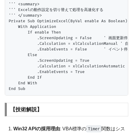
''' <summary>

''' Excelの動作設定を切り替えて処理を高速化する

''' </summary>

Private Sub OptimizeExcel(ByVal enable As Boolean)

    With Application

        If enable Then

            .ScreenUpdating = False     ' 画面更新停止

            .Calculation = xlCalculationManual ' 
            .EnableEvents = False       ' イベント停止

        Else

            .ScreenUpdating = True

            .Calculation = xlCalculationAutomatic

            .EnableEvents = True

        End If

    End With

【技術解説】
Win32 APIの採用理由
: VBA標準の
関数はシス
Timer