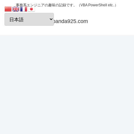
事務系エンジニアの趣味の記録です。（VBA PowerShell etc..）
papanda925.com