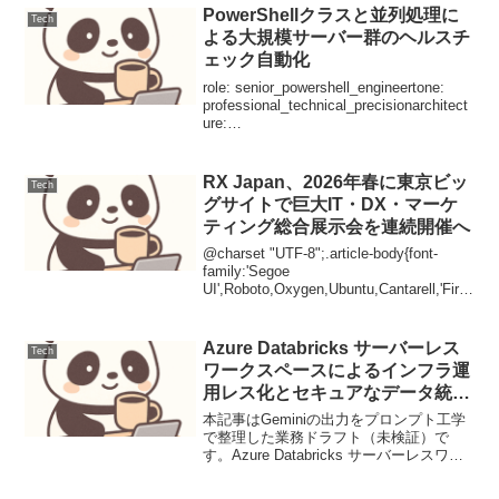
Office...
PowerShellクラスと並列処理に
Tech
よる大規模サーバー群のヘルスチ
ェック自動化
role: senior_powershell_engineertone:
professional_technical_precisionarchitect
ure:
class_based_object_oriented_designfo...
RX Japan、2026年春に東京ビッ
Tech
グサイトで巨大IT・DX・マーケ
ティング総合展示会を連続開催へ
@charset "UTF-8";.article-body{font-
family:'Segoe
UI',Roboto,Oxygen,Ubuntu,Cantarell,'Fira
Sans','Droid Sans','Helvetica...
Azure Databricks サーバーレス
Tech
ワークスペースによるインフラ運
用レス化とセキュアなデータ統合
アーキテクチャ
本記事はGeminiの出力をプロンプト工学
で整理した業務ドラフト（未検証）で
す。Azure Databricks サーバーレスワー
クスペースによるインフラ運用レス化と
セキュアなデータ統合アーキテクチャ