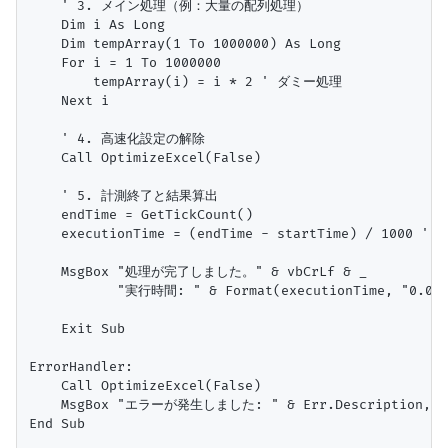
    ' 3. メイン処理（例：大量の配列処理）

    Dim i As Long

    Dim tempArray(1 To 1000000) As Long

    For i = 1 To 1000000

        tempArray(i) = i * 2 ' ダミー処理

    Next i

    ' 4. 高速化設定の解除

    Call OptimizeExcel(False)

    ' 5. 計測終了と結果算出

    endTime = GetTickCount()

    executionTime = (endTime - startTime) / 1000 '
    MsgBox "処理が完了しました。" & vbCrLf & _

           "実行時間: " & Format(executionTime, "0.000
    Exit Sub

ErrorHandler:

    Call OptimizeExcel(False)

    MsgBox "エラーが発生しました: " & Err.Description, vb
End Sub
