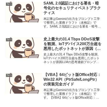
SAML 2.0認証における署名・暗
Tech
号化のセキュリティベストプラク
ティス
本記事はGeminiの出力をプロンプト工学
で整理した業務ドラフト（未検証）で
す。SAML 2.0認証における署名・暗号化
のセキュリティベストプラクティス
SAML (Security Assertion Markup
Language) 2....
史上最大の31.4 Tbps DDoS攻撃
Tech
を観測、IoTデバイス200万台超を
悪用したボットネットが原因（運
用連絡）
史上最大の31.4 Tbps DDoS攻撃を観測、
IoTデバイス200万台超を悪用したボット
ネットが原因LLMの思考連鎖プロンプテ
ィング設計と評価1. ユースケース定義本
稿では、顧客サポートにおけるFAQから
の問い合わせ対応を自動化するLL...
【VBA】64ビット版Office対応：
Tech
Win32 API（PtrSafe/LongPtr）
の実装完全ガイド
本記事はGeminiの出力をプロンプト工学
で整理した業務ドラフト（未検証）で
す。【VBA】64ビット版Office対応：
Win32 API（PtrSafe/LongPtr）の実装完
全ガイド【背景と目的】32bitから64bit版