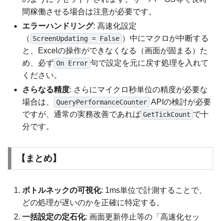
間稼働させる場合は注意が必要です。
エラーハンドリング
: 高速化設定
（
）中にマクロが中断する
ScreenUpdating = False
と、Excelの操作ができなくなる（画面が固まる）た
め、必ず
句で設定を元に戻す処理を入れて
On Error
ください。
さらなる精度
: さらにマイクロ秒単位の精度が必要な
場合は、
APIの検討が必要
QueryPerformanceCounter
ですが、通常の実務改善であれば
で十
GetTickCount
分です。
【まとめ】
ボトルネックの可視化
: 1ms単位で計測することで、
どの処理が遅いのかを正確に特定する。
一括設定の定石化
: 画面更新停止等の「高速化セッ