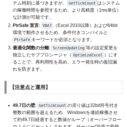
テム時刻に基づきますが、
はシステム
GetTickCount
の稼働時間を参照するため、より高精度（1ms単位）
な計測が可能です。
PtrSafe 宣言
:
（Excel 2010以降）および64bit
VBA7
環境で動作させるため、条件付きコンパイルと
キーワードが必須となります。
PtrSafe
最適化関数の分離
:
等の設定変更を
ScreenUpdating
独立したサブプロシージャ（
）にす
OptimizeExcel
ることで、再利用性を高め、エラー発生時の復旧漏
れを防ぎます。
【注意点と運用】
49.7日の壁
:
の戻り値は32bit符号付き
GetTickCount
整数の範囲を超えるため、Windowsを連続稼働させ
て約49.7日経過すると数値がループ（オーバーフロー
のようにリセット）されます。サーバーOS等で長時