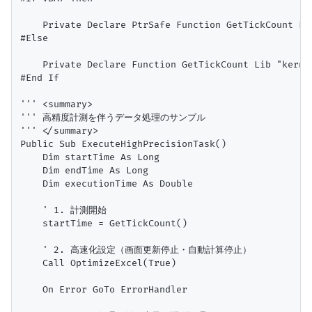
    Private Declare PtrSafe Function GetTickCount Lib
#Else

    Private Declare Function GetTickCount Lib "kernel
#End If

''' <summary>

''' 高精度計測を伴うデータ処理のサンプル

''' </summary>

Public Sub ExecuteHighPrecisionTask()

    Dim startTime As Long

    Dim endTime As Long

    Dim executionTime As Double

    ' 1. 計測開始

    startTime = GetTickCount()

    ' 2. 高速化設定（画面更新停止・自動計算停止）

    Call OptimizeExcel(True)

    On Error GoTo ErrorHandler
