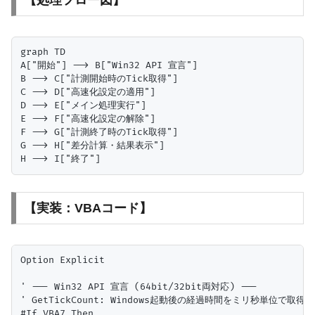
【処理フロー図】
graph TD

A["開始"] --> B["Win32 API 宣言"]

B --> C["計測開始時のTick取得"]

C --> D["高速化設定の適用"]

D --> E["メイン処理実行"]

E --> F["高速化設定の解除"]

F --> G["計測終了時のTick取得"]

G --> H["差分計算・結果表示"]

【実装：VBAコード】
Option Explicit

' --- Win32 API 宣言 (64bit/32bit両対応) ---

' GetTickCount: Windows起動後の経過時間をミリ秒単位で取得

#If VBA7 Then
