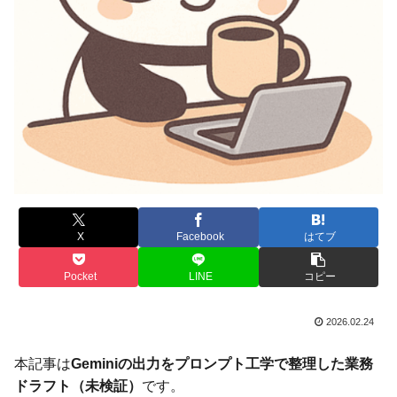
X
Facebook
はてブ
Pocket
LINE
コピー
2026.02.24
本記事は
Geminiの出力をプロンプト工学で整理した業務
ドラフト（未検証）
です。