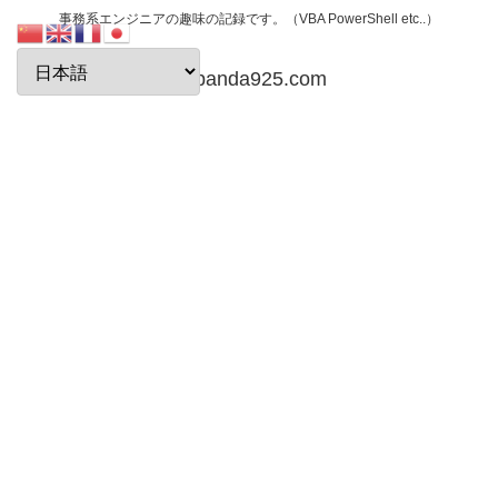
事務系エンジニアの趣味の記録です。（VBA PowerShell etc..）
papanda925.com