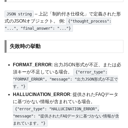
– 上記「制約付き仕様化」で定義された形
JSON string
式のJSONオブジェクト。 例:
{"thought_process":
"...", "final_answer": "..."}
失敗時の挙動
FORMAT_ERROR
: 出力JSON形式が不正、または必
須キーが不足している場合。
{"error_type":
"FORMAT_ERROR", "message": "出力JSON形式が不正で
す。"}
HALLUCINATION_ERROR
: 提供されたFAQデータ
に基づかない情報が含まれている場合。
{"error_type": "HALLUCINATION_ERROR",
"message": "提供されたFAQデータに基づかない情報が含
まれています。"}