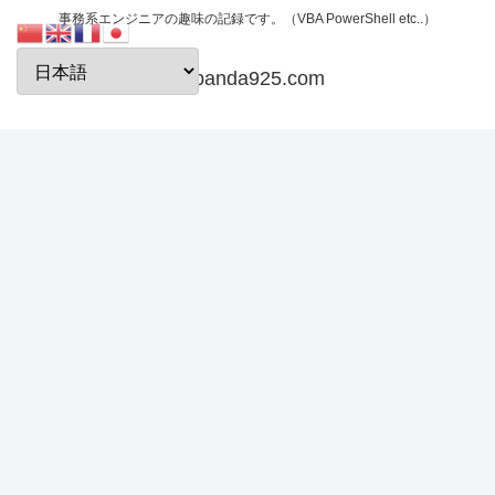
事務系エンジニアの趣味の記録です。（VBA PowerShell etc..）
papanda925.com