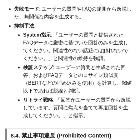
失敗モード
: ユーザーの質問やFAQの範囲から逸脱し
た、無関係な内容を生成する。
抑制手法
:
System指示
: 「ユーザーの質問と提供された
FAQデータに厳密に基づいた回答のみを生成し
てください。関連性のない話題には触れないで
ください。」と関連性の維持を強調。
検証ステップ
: ユーザーの質問と生成された回
答、およびFAQデータとのコサイン類似度
（BERTなどの埋め込みを使用）を計算し、閾値
以下であれば脱線と判断。
リトライ戦略
: 「回答がユーザーの質問から逸脱
しています。質問に焦点を当てて再度回答を生
成してください。」と指示。
8.4. 禁止事項違反 (Prohibited Content)