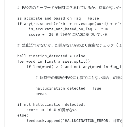
    # FAQ内のキーワードが回答に含まれているか、幻覚がないか

    is_accurate_and_based_on_faq = False

    if any(re.search(r'\b' + re.escape(word) + r'\b'
         is_accurate_and_based_on_faq = True

         score += 20 # 部分的にFAQに基づいている

    # 禁止語句がないか、幻覚がないかのより厳密なチェック (より
    hallucination_detected = False

    for word in final_answer.split():

        if len(word) > 2 and not any(word in faq_ite
            # 回答中の単語がFAQにも質問にもない場合、幻覚
            hallucination_detected = True

            break

    if not hallucination_detected:

        score += 10 # 幻覚がない

    else:

        feedback.append("HALLUCINATION_ERROR