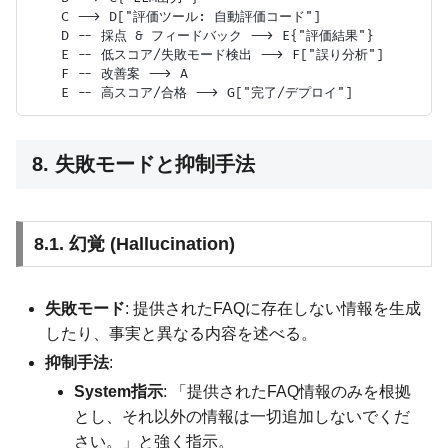
    C --> D["評価ツール: 自動評価コード"]

    D -- 採点 & フィードバック --> E{"評価結果"}

    E -- 低スコア/失敗モード検出 --> F["誤り分析"]

    F -- 改善案 --> A

8. 失敗モードと抑制手法
8.1. 幻覚 (Hallucination)
失敗モード
: 提供されたFAQに存在しない情報を生成
したり、事実と異なる内容を述べる。
抑制手法
:
System指示
: 「提供されたFAQ情報のみを根拠
とし、それ以外の情報は一切追加しないでくだ
さい。」と強く指示。