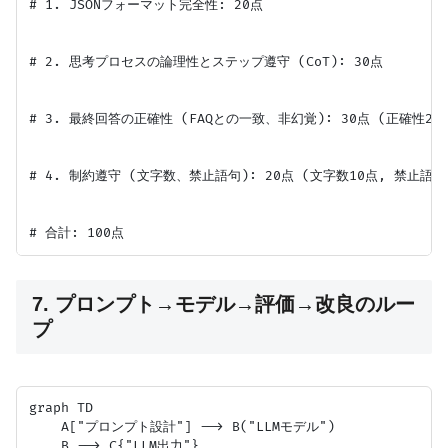
# 1. JSONフォーマット完全性: 20点

# 2. 思考プロセスの論理性とステップ遵守 (CoT): 30点

# 3. 最終回答の正確性 (FAQとの一致、非幻覚): 30点 (正確性20点
# 4. 制約遵守 (文字数、禁止語句): 20点 (文字数10点, 禁止語句1
7. プロンプト→モデル→評価→改良のルー
プ
graph TD

    A["プロンプト設計"] --> B("LLMモデル")

    B --> C{"LLM出力"}
