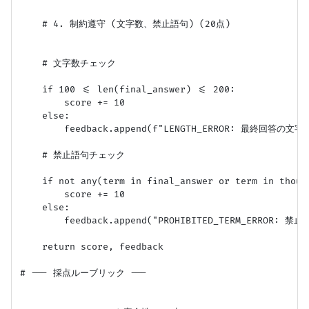
    # 4. 制約遵守 (文字数、禁止語句) (20点)

    # 文字数チェック

    if 100 <= len(final_answer) <= 200:

        score += 10

    else:

        feedback.append(f"LENGTH_ERROR: 最終回答の文字
    # 禁止語句チェック

    if not any(term in final_answer or term in thoug
        score += 10

    else:

        feedback.append("PROHIBITED_TERM_ERROR
    return score, feedback

# --- 採点ルーブリック ---
