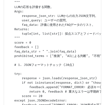
    """

    LLMの応答を評価する関数。

    Args:

        response_json_str: LLMからの出力JSON文字列。

        user_query: ユーザーの質問。

        faq_data: 評価に使用されたFAQデータのリスト。

    Returns:

        tuple[int, list[str]]: 採点スコアとフィードバ
    """

    score = 0

    feedback = []

    faq_data_str = " ".join(faq_data)

    prohibited_terms = ["推測", "AIによる判断", "不明
    # 1. JSONフォーマットチェック (20点)

    try:

        response = json.loads(response_json_str)

        if not isinstance(response, dict) or "though
            feedback.append("FORMAT_ERROR: 必須キー(
            return 0, feedback # 重大なエラーは早期終了

        score += 20

    except json.JSONDecodeError:

        feedback.append("FORMAT_ERROR: JSON形式が不正