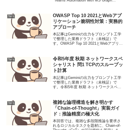
"Teams Automation with MS Graph
SDK", ...
OWASP Top 10 2021とWebアプ
Tech
リケーション脆弱性対策：実務的
アプローチ
本記事はGeminiの出力をプロンプト工学
で整理した業務ドラフト（未検証）で
す。OWASP Top 10 2021とWebアプリケ
ーション脆弱性対策：実務的アプローチ
Webアプリケーションのセキュリティ
は、現代のデジタルビジネスにおいて不
令和5年度 秋期 ネットワークスペ
Tech
可...
シャリスト 問1 TCPのスループッ
ト計算
本記事はGeminiの出力をプロンプト工学
で整理した業務ドラフト（未検証）で
す。令和5年度 秋期 ネットワークスペシ
ャリスト 問1 TCPのスループット計算
TCPのウィンドウサイズ、往復遅延時
間、回線速度の関係から、論理的な最大
複雑な論理構造を解き明かす
Tech
スループット...
「Chain-of-Thought」実装ガイ
ド：推論精度の極大化
本回答では、複雑な多段階推論を要求さ
れるロジカルタスクを題材に、Chain-of-