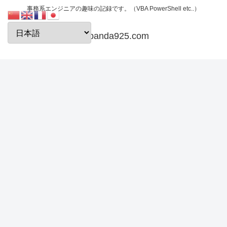
事務系エンジニアの趣味の記録です。（VBA PowerShell etc..）
papanda925.com