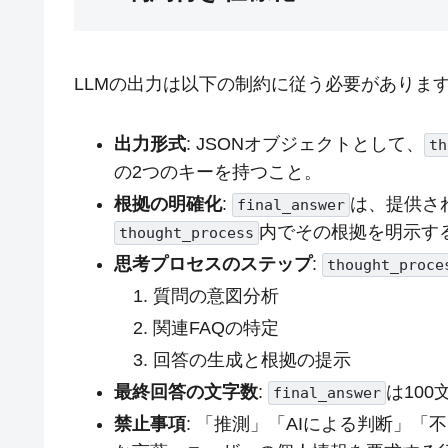
LLMの出力は以下の制約に従う必要がありま
出力形式
: JSONオブジェクトとして、
th
の2つのキーを持つこと。
根拠の明確化
:
は、提供さ
final_answer
内でその根拠を明示す
thought_process
思考プロセスのステップ
:
thought_proce
質問の意図分析
関連FAQの特定
回答の生成と根拠の提示
最終回答の文字数
:
は10
final_answer
禁止事項
: 「推測」「AIによる判断」