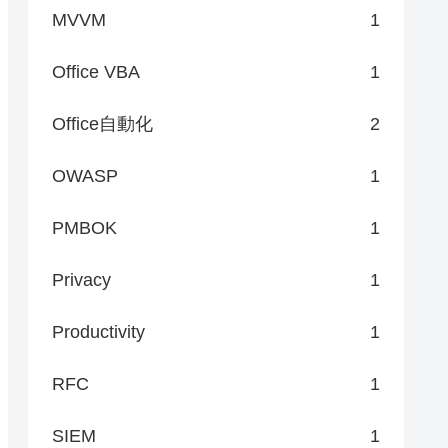
MVVM
1
Office VBA
1
Office自動化
2
OWASP
1
PMBOK
1
Privacy
1
Productivity
1
RFC
1
SIEM
1