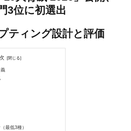
門3位に初選出
ンプティング設計と評価
次
定義
化
計（最低3種）