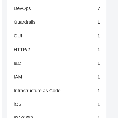
DevOps
7
Guardrails
1
GUI
1
HTTP/2
1
IaC
1
IAM
1
Infrastructure as Code
1
iOS
1
IPA午前2
1