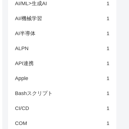
AI/ML>生成AI
1
AI/機械学習
1
AI半導体
1
ALPN
1
API連携
1
Apple
1
Bashスクリプト
1
CI/CD
1
COM
1