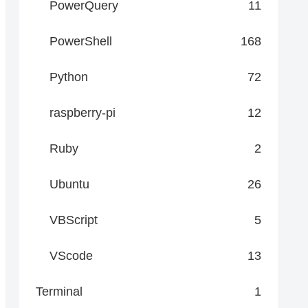
PowerQuery
11
PowerShell
168
Python
72
raspberry-pi
12
Ruby
2
Ubuntu
26
VBScript
5
VScode
13
Terminal
1