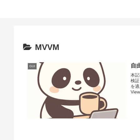
MVVM
自
GUI
本記
検証
を適
View