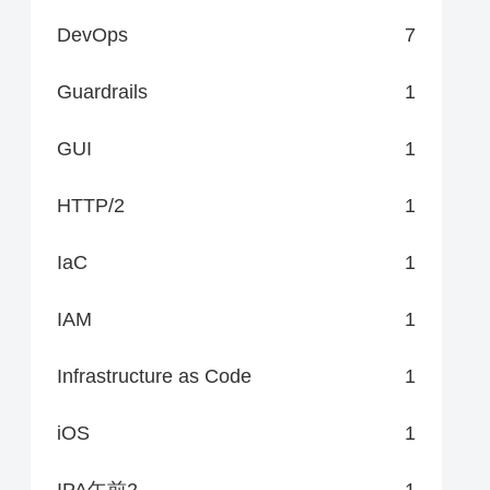
DevOps
7
Guardrails
1
GUI
1
HTTP/2
1
IaC
1
IAM
1
Infrastructure as Code
1
iOS
1
IPA午前2
1