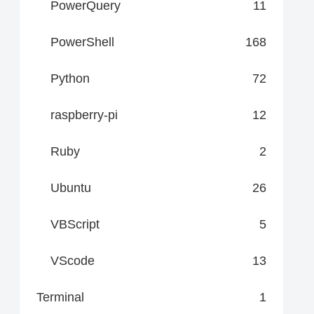
PowerQuery
11
PowerShell
168
Python
72
raspberry-pi
12
Ruby
2
Ubuntu
26
VBScript
5
VScode
13
Terminal
1