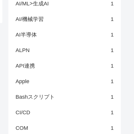
AI/ML>生成AI
1
AI/機械学習
1
AI半導体
1
ALPN
1
API連携
1
Apple
1
Bashスクリプト
1
CI/CD
1
COM
1