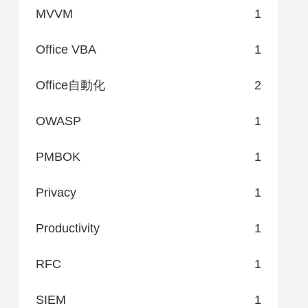
MVVM
1
Office VBA
1
Office自動化
2
OWASP
1
PMBOK
1
Privacy
1
Productivity
1
RFC
1
SIEM
1