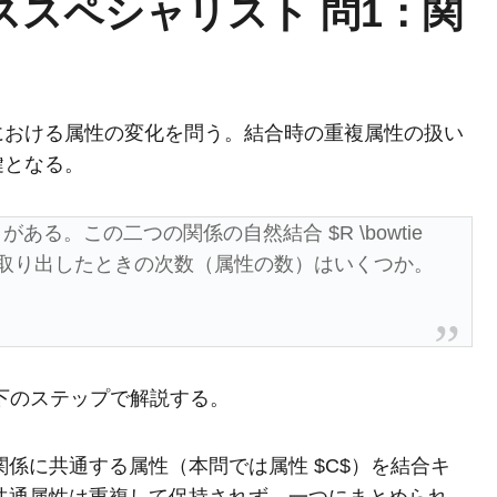
ススペシャリスト 問1：関
における属性の変化を問う。結合時の重複属性の扱い
鍵となる。
, E)$ がある。この二つの関係の自然結合 $R \bowtie
E$ を取り出したときの次数（属性の数）はいくつか。
下のステップで解説する。
係に共通する属性（本問では属性 $C$）を結合キ
共通属性は重複して保持されず、一つにまとめられ