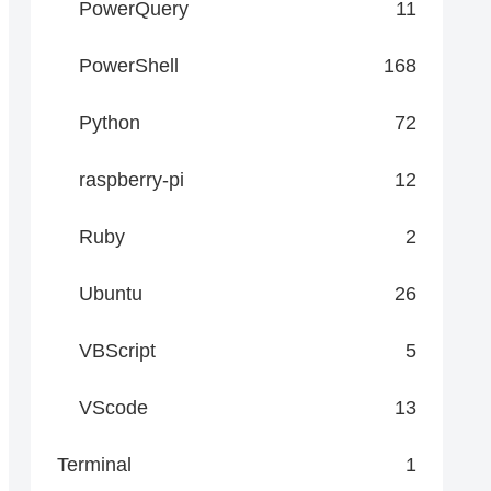
PowerQuery
11
PowerShell
168
Python
72
raspberry-pi
12
Ruby
2
Ubuntu
26
VBScript
5
VScode
13
Terminal
1