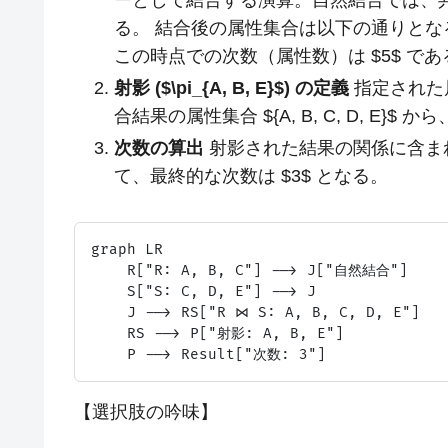
る。 結合後の属性集合は以下の通りとなる。 $$ {A, B,
この時点での次数（属性数）は $5$ であ
射影 ($\pi_{A, B, E}$) の定義
指定された
合結果の属性集合 ${A, B, C, D, E}$ 
次数の算出
射影された結果の関係に含まれる属
て、最終的な次数は $3$ となる。
graph LR

    R["R: A, B, C"] --> J["自然結合"]

    S["S: C, D, E"] --> J

    J --> RS["R ⋈ S: A, B, C, D, E"]

    RS --> P["射影: A, B, E"]

【選択肢の吟味】