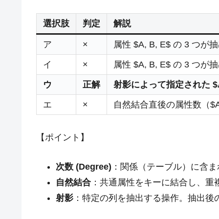
選択肢
判定
解説
ア
×
属性 $A, B, E$ の 3
イ
×
属性 $A, B, E$ の 3
ウ
正解
射影によって指定された $A,
エ
×
自然結合直後の属性数（$A, 
【ポイント】
次数 (Degree)
：関係（テーブル）に含ま
自然結合
：共通属性をキーに結合し、重複
射影
：特定の列を抽出する操作。抽出後