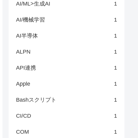
AI/ML>生成AI
1
AI/機械学習
1
AI半導体
1
ALPN
1
API連携
1
Apple
1
Bashスクリプト
1
CI/CD
1
COM
1