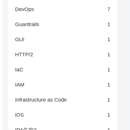
DevOps
7
Guardrails
1
GUI
1
HTTP/2
1
IaC
1
IAM
1
Infrastructure as Code
1
iOS
1
IPA午前2
1