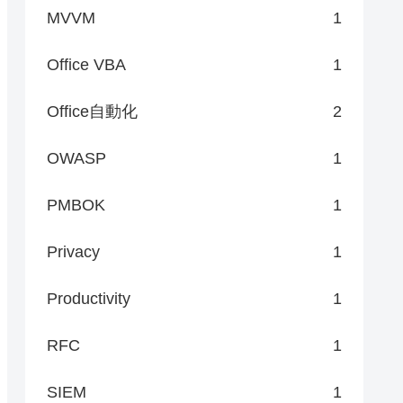
MVVM
1
Office VBA
1
Office自動化
2
OWASP
1
PMBOK
1
Privacy
1
Productivity
1
RFC
1
SIEM
1