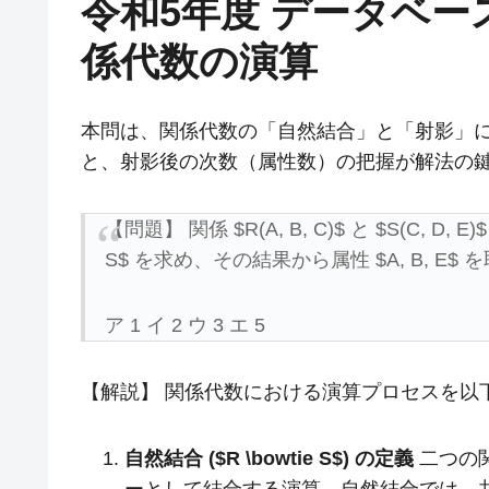
令和5年度 データベー
係代数の演算
本問は、関係代数の「自然結合」と「射影」
と、射影後の次数（属性数）の把握が解法の
【問題】 関係 $R(A, B, C)$ と $S(C, D
S$ を求め、その結果から属性 $A, B, 
ア 1 イ 2 ウ 3 エ 5
【解説】 関係代数における演算プロセスを以
自然結合 ($R \bowtie S$) の定義
二つの関
ーとして結合する演算。自然結合では、