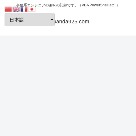
事務系エンジニアの趣味の記録です。（VBA PowerShell etc..）
papanda925.com