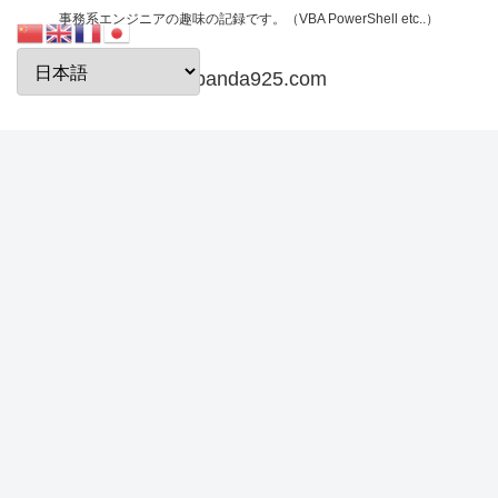
事務系エンジニアの趣味の記録です。（VBA PowerShell etc..）
papanda925.com