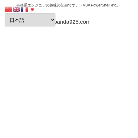
事務系エンジニアの趣味の記録です。（VBA PowerShell etc..）
papanda925.com