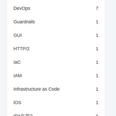
DevOps
7
Guardrails
1
GUI
1
HTTP/2
1
IaC
1
IAM
1
Infrastructure as Code
1
iOS
1
IPA午前2
1