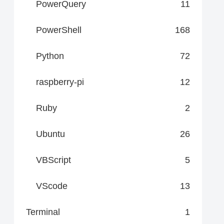
PowerQuery
11
PowerShell
168
Python
72
raspberry-pi
12
Ruby
2
Ubuntu
26
VBScript
5
VScode
13
Terminal
1