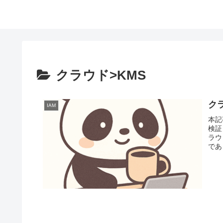
クラウド>KMS
クラ
IAM
本記
検証
ラウ
であ