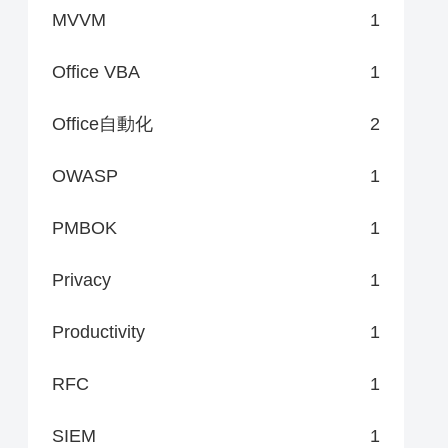
MVVM
1
Office VBA
1
Office自動化
2
OWASP
1
PMBOK
1
Privacy
1
Productivity
1
RFC
1
SIEM
1