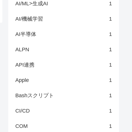
AI/ML>生成AI
1
AI/機械学習
1
AI半導体
1
ALPN
1
API連携
1
Apple
1
Bashスクリプト
1
CI/CD
1
COM
1